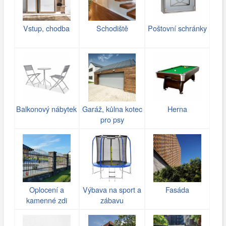
Vstup, chodba
Schodiště
Poštovní schránky
Balkonový nábytek
Garáž, kůlna kotec
Herna
pro psy
Oplocení a
Výbava na sport a
Fasáda
kamenné zdi
zábavu
(gabiony)