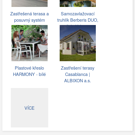
Zastřešená terasa a
Samozavlažovací
posuvný systém
truhlík Berberis DUO,
Aliplast
čokoláda,…
Plastové křeslo
Zastřešení terasy
HARMONY - bílé
Casablanca |
ALBIXON a.s.
VÍCE