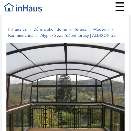
☰
InHaus.cz
›
Dům a okolí domu
›
Terasa
›
Moderní
›
Kombinovaná
›
Atypické zastřešení terasy | ALBIXON a.s.