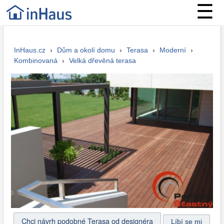
☰
InHaus.cz
›
Dům a okolí domu
›
Terasa
›
Moderní
›
Kombinovaná
›
Velká dřevěná terasa
Chci návrh podobné Terasa od designéra