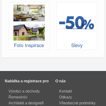
Foto Inspirace
Slevy
Nabídka a registrace pro
O nás
Výrobci a obchody
Kontakt
Řemeslníci
Odkazy
Architekti a designeři
Všeobecné podmínky