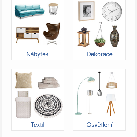
Nábytek
Dekorace
Textil
Osvětlení