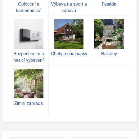
Oplocení a
Výbava na sport a
Fasáda
kamenné zdi
zábavu
(gabiony)
Bezpečnostní a
Chaty a chaloupky
Balkóny
hasicí vybavení
Zimní zahrada