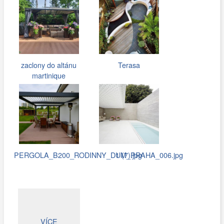
zaclony do altánu
Terasa
martinique
PERGOLA_B200_RODINNY_DUM_PRAHA_006.jpg
1 (7).jpg
VÍCE