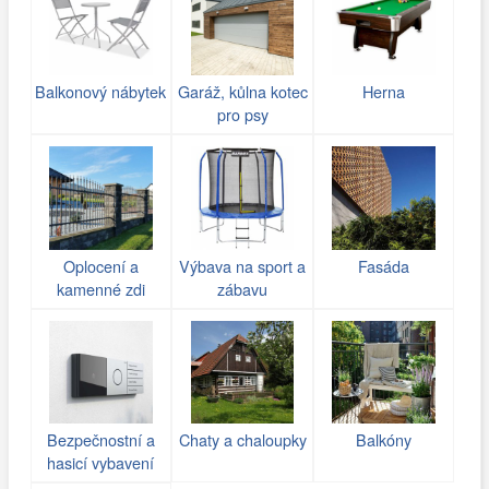
Balkonový nábytek
Garáž, kůlna kotec
Herna
pro psy
Oplocení a
Výbava na sport a
Fasáda
kamenné zdi
zábavu
(gabiony)
Bezpečnostní a
Chaty a chaloupky
Balkóny
hasicí vybavení