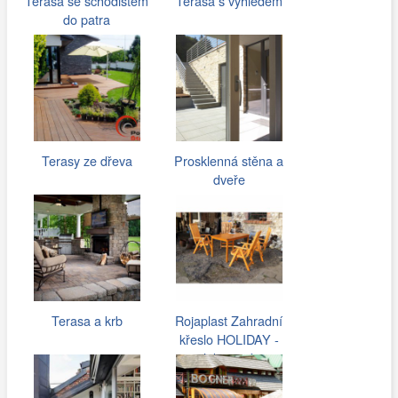
Terasa se schodištěm
Terasa s výhledem
do patra
Terasy ze dřeva
Prosklenná stěna a
dveře
Terasa a krb
Rojaplast Zahradní
křeslo HOLIDAY -
lakované