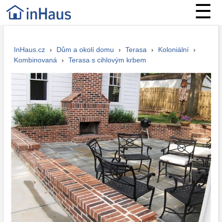
☰
InHaus.cz
›
Dům a okolí domu
›
Terasa
›
Koloniální
›
Kombinovaná
›
Terasa s cihlovým krbem