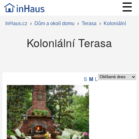
☰
InHaus.cz
›
Dům a okolí domu
›
Terasa
›
Koloniální
Koloniální Terasa
S
M
L