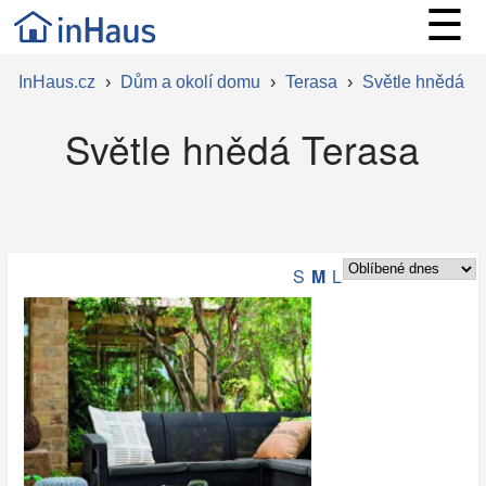
☰
InHaus.cz
›
Dům a okolí domu
›
Terasa
›
Světle hnědá
Světle hnědá Terasa
S
M
L