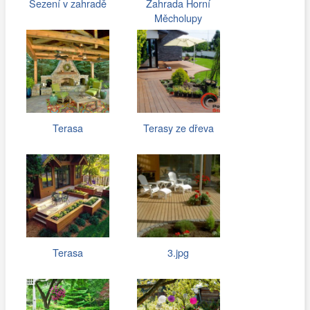
Sezení v zahradě
Zahrada Horní
Měcholupy
Terasa
Terasy ze dřeva
Terasa
3.jpg