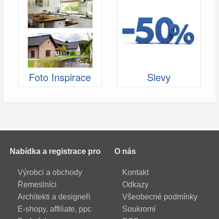
Foto Inspirace
Slevy
Nabídka a registrace pro
O nás
Výrobci a obchody
Kontakt
Řemeslníci
Odkazy
Architekti a designeři
Všeobecné podmínky
E-shopy, affiliate, ppc
Soukromí