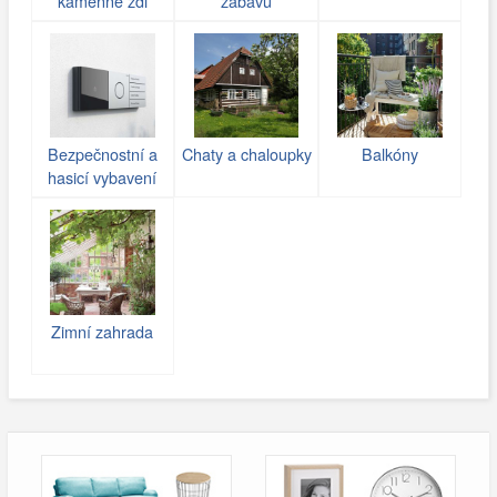
kamenné zdi
zábavu
(gabiony)
Bezpečnostní a
Chaty a chaloupky
Balkóny
hasicí vybavení
Zimní zahrada