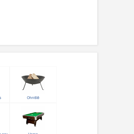
s
Ohniště
o psy
Herna