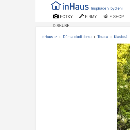
Inspirace v bydlení
FOTKY
FIRMY
E-SHOP
DISKUSE
InHaus.cz
›
Dům a okolí domu
›
Terasa
›
Klasická