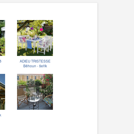
ě
ADIEU TRISTESSE
Běhoun - šeřík
k