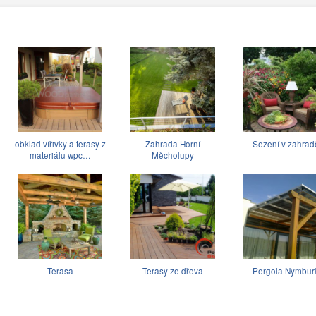
obklad vířivky a terasy z
Zahrada Horní
Sezení v zahrad
materiálu wpc…
Měcholupy
Terasa
Terasy ze dřeva
Pergola Nymbur