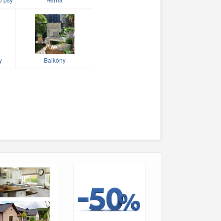
y
Balkóny