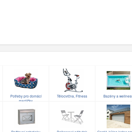
Potřeby pro domácí
Tělocvična, Fitness
Bazény a wellnes
mazlíčky
Poštovní schránky
Balkonový nábytek
Garáž, kůlna kotec pr