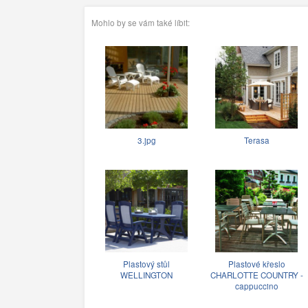
Mohlo by se vám také líbit:
3.jpg
Terasa
Plastový stůl
Plastové křeslo
WELLINGTON
CHARLOTTE COUNTRY -
cappuccino