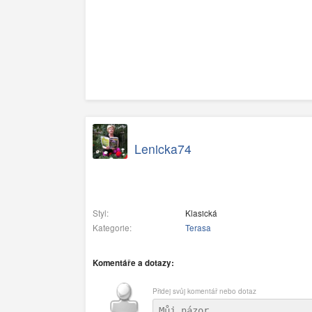
Lenicka74
Styl:
Klasická
Kategorie:
Terasa
Komentáře a dotazy:
Přidej svůj komentář nebo dotaz