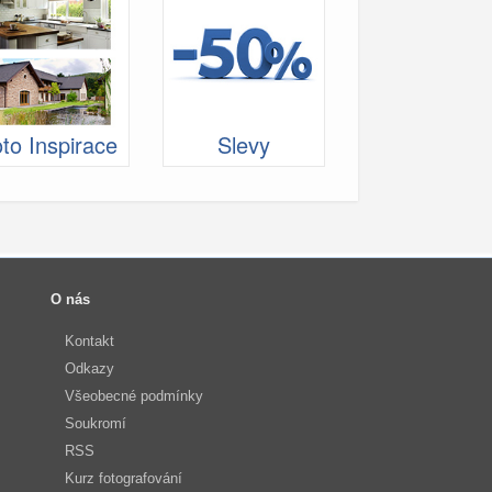
to Inspirace
Slevy
O nás
Kontakt
Odkazy
Všeobecné podmínky
Soukromí
RSS
Kurz fotografování