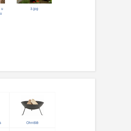
 u
3.jpg
u
s
Ohniště