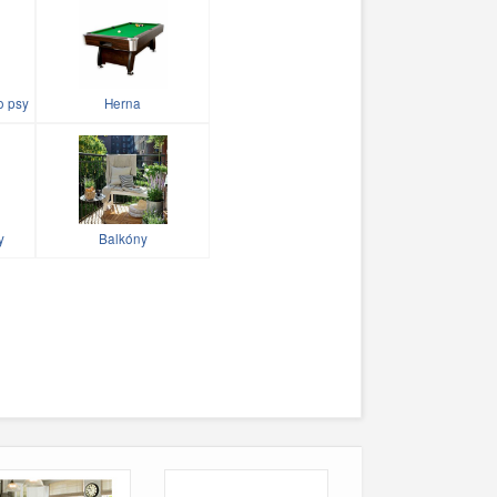
o psy
Herna
y
Balkóny