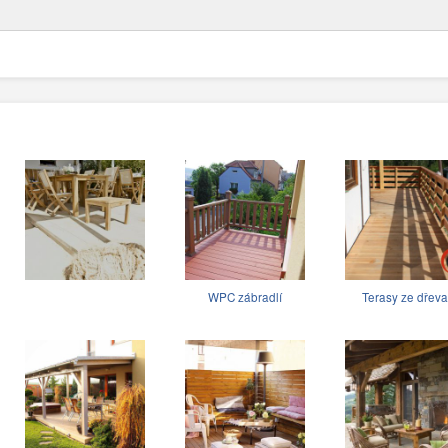
WPC zábradlí
Terasy ze dřeva