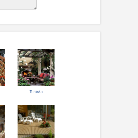
Teráska