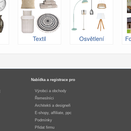
Textil
Osvětlení
Fo
Nabídka a registrace pro
Výrobci a obchody
í
Řemeslníci
Architekti a designeři
E-shopy, affiliate, ppc
Podmínky
Přidat firmu