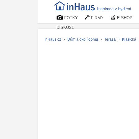
Inspirace v bydlení
FOTKY
FIRMY
E-SHOP
DISKUSE
InHaus.cz
›
Dům a okolí domu
›
Terasa
›
Klasická