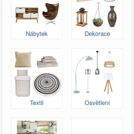
Nábytek
Dekorace
Textil
Osvětlení