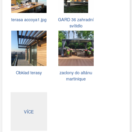
terasa accoya1.jpg
GARD 36 zahradní
svítidlo
Obklad terasy
zaclony do altánu
martinique
VÍCE