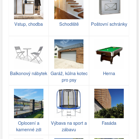
Vstup, chodba
Schodiště
Poštovní schránky
Balkonový nábytek
Garáž, kůlna kotec
Herna
pro psy
Oplocení a
Výbava na sport a
Fasáda
kamenné zdi
zábavu
(gabiony)