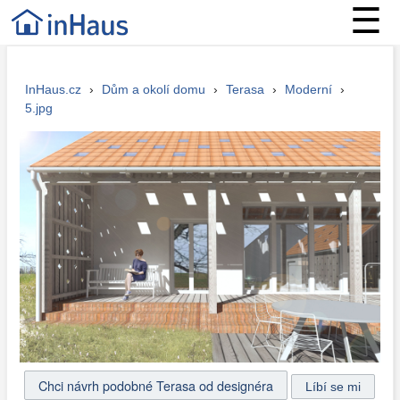
☰
InHaus.cz
›
Dům a okolí domu
›
Terasa
›
Moderní
›
5.jpg
Chci návrh podobné Terasa od designéra