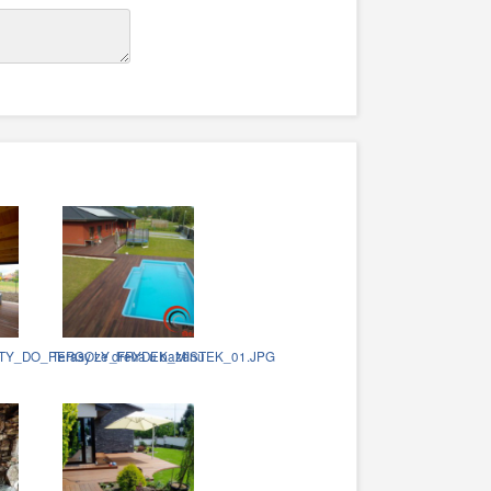
TY_DO_PERGOLY_FRYDEK_MISTEK_01.JPG
Terasy ze dřeva u bazénu