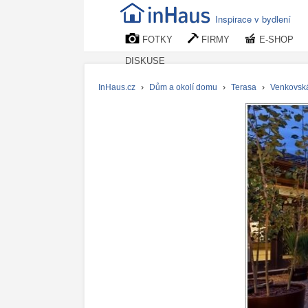
Inspirace v bydlení
FOTKY
FIRMY
E-SHOP
DISKUSE
InHaus.cz
›
Dům a okolí domu
›
Terasa
›
Venkovsk