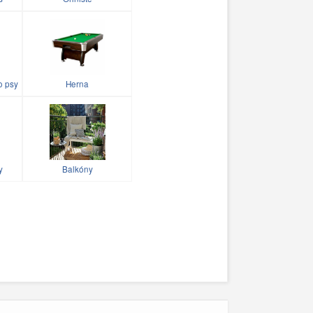
o psy
Herna
y
Balkóny