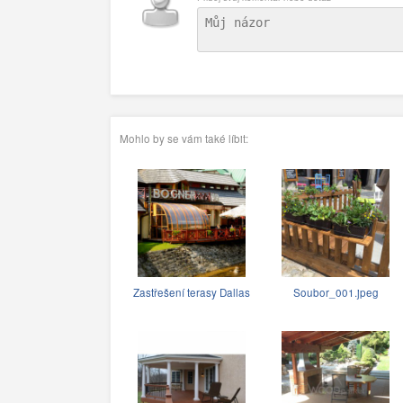
Mohlo by se vám také líbit:
Zastřešení terasy Dallas
Soubor_001.jpeg