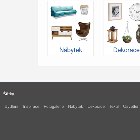
Nábytek
Dekorace
Štítky
Bydlení
Inspirace
Fotogalerie
Nábytek
Dekorace
Textil
Osvětlen