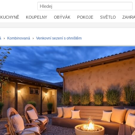
KUCHYNĚ
KOUPELNY
OBÝVÁK
POKOJE
SVĚTLO
ZAHR
á
›
Kombinovaná
›
Venkovní sezení s ohništěm