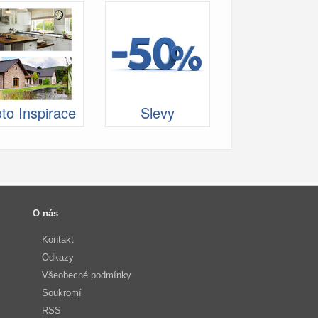
to Inspirace
Slevy
O nás
Kontakt
Odkazy
Všeobecné podmínky
Soukromí
RSS