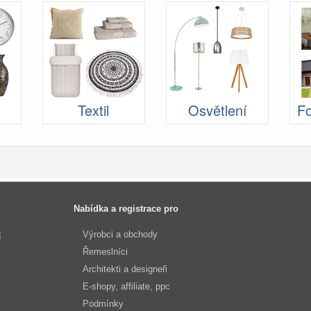
Textil
Osvětlení
Fo
Nabídka a registrace pro
Výrobci a obchody
í
Řemeslníci
Architekti a designeři
E-shopy, affiliate, ppc
Podmínky