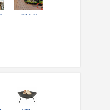
na
Terasy ze dřeva
s
Ohniště