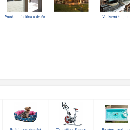
Prosklenná stěna a dveře
Venkovní koupel
Potřeby pro domácí
Tělocvična, Fitness
Bazény a wellnes