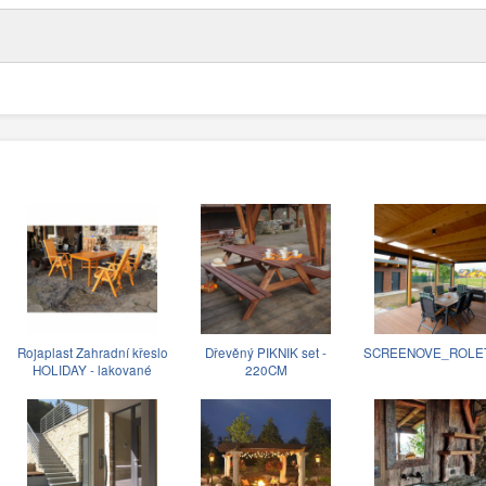
Rojaplast Zahradní křeslo
Dřevěný PIKNIK set -
SCREENOVE_ROLE
HOLIDAY - lakované
220CM