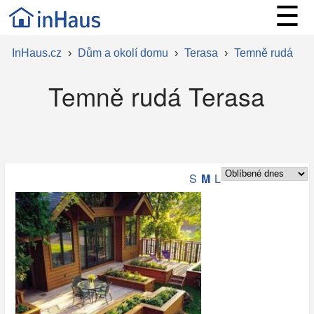
☰
InHaus.cz
›
Dům a okolí domu
›
Terasa
›
Temně rudá
Temně rudá Terasa
S
M
L