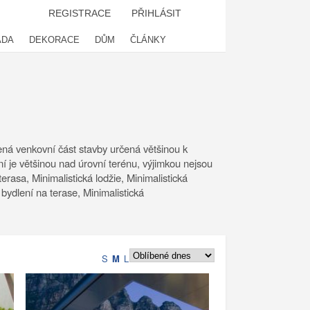
REGISTRACE
PŘIHLÁSIT
ADA
DEKORACE
DŮM
ČLÁNKY
ešená venkovní část stavby určená většinou k
ní je většinou nad úrovní terénu, výjimkou nejsou
terasa, Minimalistická lodžie, Minimalistická
 bydlení na terase, Minimalistická
S
M
L