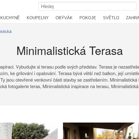
KUCHYNĚ
KOUPELNY
OBÝVÁK
POKOJE
SVĚTLO
ZAHR
istická
Minimalistická Terasa
 inspiraci. Vybudujte si terasu podle svých představ. Terasa je nezastř
m, ke grilování i opalování. Terasa bývá větší než balkon, její umístě
. Ty jsou otevřené venkovní části stavby se zastřešením. Minimalistická 
cká fotogalerie teras, Minimalistická inspirace na terasu, Minimalistická