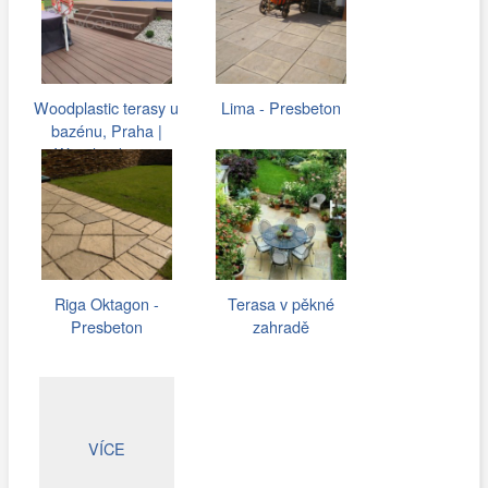
Woodplastic terasy u
Lima - Presbeton
bazénu, Praha |
Woodparket.cz
Riga Oktagon -
Terasa v pěkné
Presbeton
zahradě
VÍCE