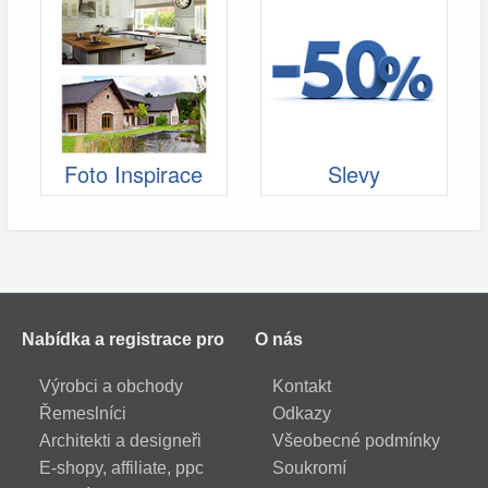
Foto Inspirace
Slevy
Nabídka a registrace pro
O nás
Výrobci a obchody
Kontakt
Řemeslníci
Odkazy
Architekti a designeři
Všeobecné podmínky
E-shopy, affiliate, ppc
Soukromí