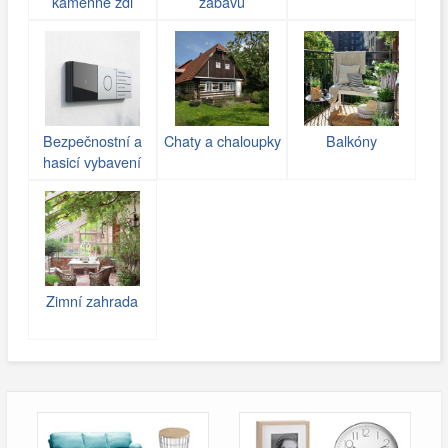
kamenné zdi
zábavu
(gabiony)
Bezpečnostní a
Chaty a chaloupky
Balkóny
hasicí vybavení
Zimní zahrada