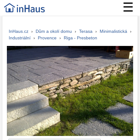
☰
InHaus.cz
›
Dům a okolí domu
›
Terasa
›
Minimalistická
›
Industriální
›
Provence
›
Riga - Presbeton