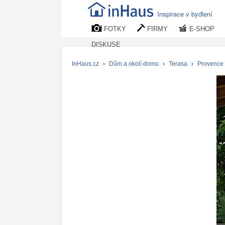
Inspirace v bydlení
FOTKY
FIRMY
E-SHOP
DISKUSE
InHaus.cz
›
Dům a okolí domu
›
Terasa
›
Provence