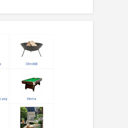
s
Ohniště
o psy
Herna