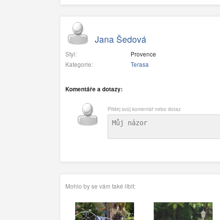
Jana Šedová
Styl:
Provence
Kategorie:
Terasa
Komentáře a dotazy:
Přidej svůj komentář nebo dotaz
Mohlo by se vám také líbit: