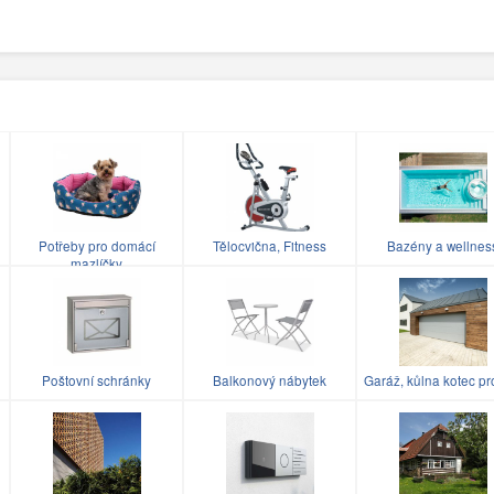
Potřeby pro domácí
Tělocvična, Fitness
Bazény a wellnes
mazlíčky
Poštovní schránky
Balkonový nábytek
Garáž, kůlna kotec pr