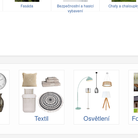
u
Fasáda
Bezpečnostní a hasicí
Chaty a chaloupk
vybavení
Textil
Osvětlení
Fo