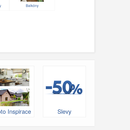
y
Balkóny
to Inspirace
Slevy