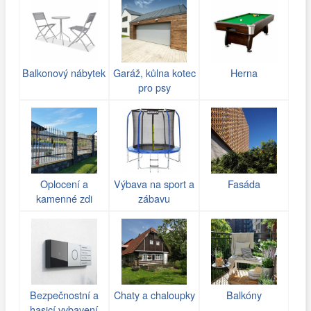
Balkonový nábytek
Garáž, kůlna kotec
Herna
pro psy
Oplocení a
Výbava na sport a
Fasáda
kamenné zdi
zábavu
(gabiony)
Bezpečnostní a
Chaty a chaloupky
Balkóny
hasicí vybavení