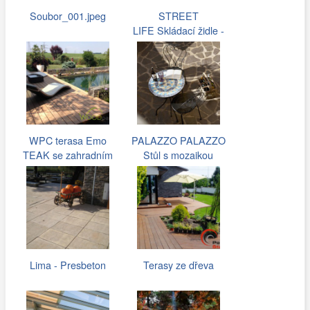
Soubor_001.jpeg
STREET
LIFE Skládací židle -
bílá
WPC terasa Emo
PALAZZO PALAZZO
TEAK se zahradním
Stůl s mozaikou
jezírkem
modrý/ béžový
Lima - Presbeton
Terasy ze dřeva