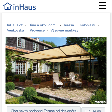
☰
InHaus.cz
›
Dům a okolí domu
›
Terasa
›
Koloniální
›
Venkovská
›
Provence
›
Výsuvné markýzy
Chci návrh podobné Terasa od designéra