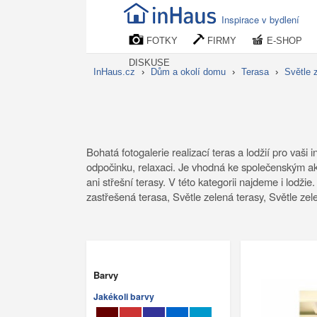
Inspirace v bydlení
FOTKY
FIRMY
E-SHOP
DISKUSE
InHaus.cz
›
Dům a okolí domu
›
Terasa
›
Světle 
Bohatá fotogalerie realizací teras a lodžií pro vaši
odpočinku, relaxaci. Je vhodná ke společenským akcí
ani střešní terasy. V této kategorii najdeme i lodži
zastřešená terasa, Světle zelená terasy, Světle zel
Barvy
Jakékoli barvy