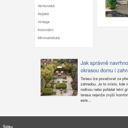
Venkovská
Asijská
Vintage
Koloniální
Minimalistická
Jak správně navrhnou
okrasou domu i zahr
Terasu lze považovat za pře
zahradou. Je to místo, kde m
rodinou nebo pořádat letní g
terasa nejenže zvýší komfor
este...
Štítky