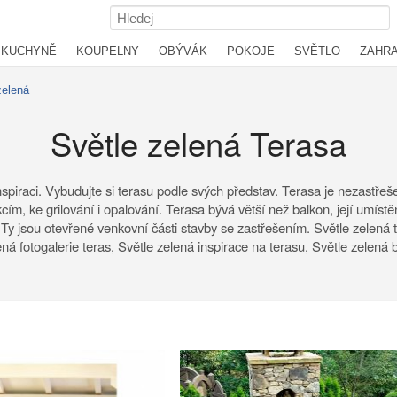
KUCHYNĚ
KOUPELNY
OBÝVÁK
POKOJE
SVĚTLO
ZAHR
zelená
Světle zelená Terasa
 inspiraci. Vybudujte si terasu podle svých představ. Terasa je nezastř
m, ke grilování i opalování. Terasa bývá větší než balkon, její umístě
e. Ty jsou otevřené venkovní části stavby se zastřešením. Světle zelená 
ená fotogalerie teras, Světle zelená inspirace na terasu, Světle zelená 