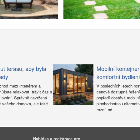
t terasu, aby byla
Mobilní kontejner
ady
komfortní bydlení 
chod mezi interiérem a
V posledních letech rost
ůžete relaxovat, trávit čas s
cenově dostupná řešení 
rilování. Správně navržená
popředí dostává mobilní 
t vašeho domova, ale také
plnohodnotnou alternat
rozdíl od ...
Nabídka a registrace pro