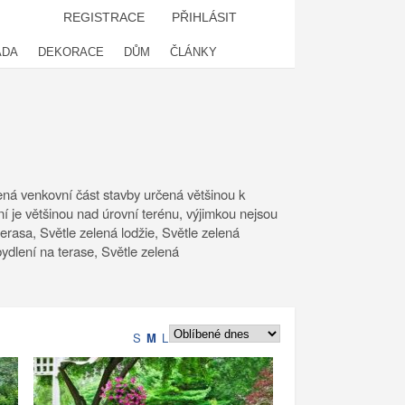
REGISTRACE
PŘIHLÁSIT
ADA
DEKORACE
DŮM
ČLÁNKY
ešená venkovní část stavby určená většinou k
ní je většinou nad úrovní terénu, výjimkou nejsou
terasa, Světle zelená lodžie, Světle zelená
bydlení na terase, Světle zelená
S
M
L