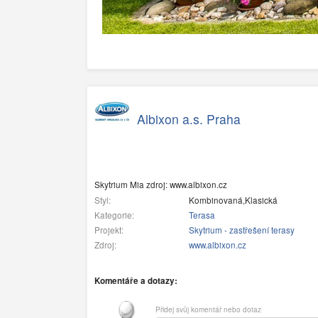
Albixon a.s. Praha
Skytrium Mia zdroj: www.albixon.cz
Styl:
Kombinovaná,Klasická
Kategorie:
Terasa
Projekt:
Skytrium - zastřešení terasy
Zdroj:
www.albixon.cz
Komentáře a dotazy:
Přidej svůj komentář nebo dotaz