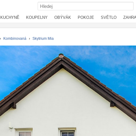
KUCHYNĚ
KOUPELNY
OBÝVÁK
POKOJE
SVĚTLO
ZAHR
›
Kombinovaná
›
Skytrium Mia