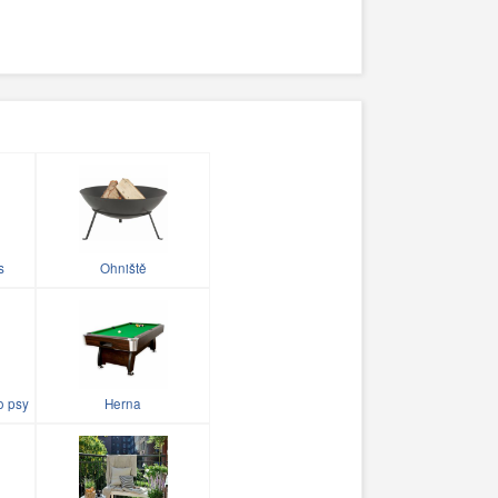
s
Ohniště
o psy
Herna