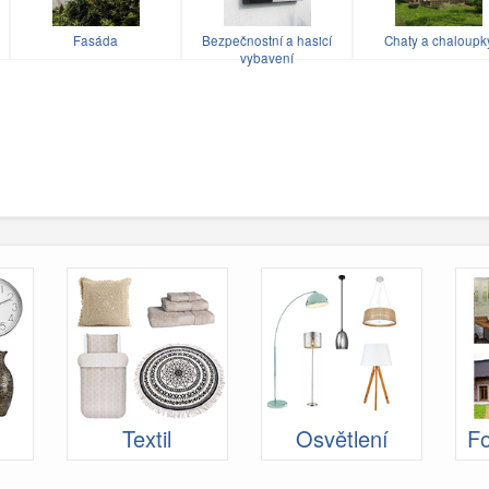
u
Fasáda
Bezpečnostní a hasicí
Chaty a chaloupk
vybavení
Textil
Osvětlení
Fo