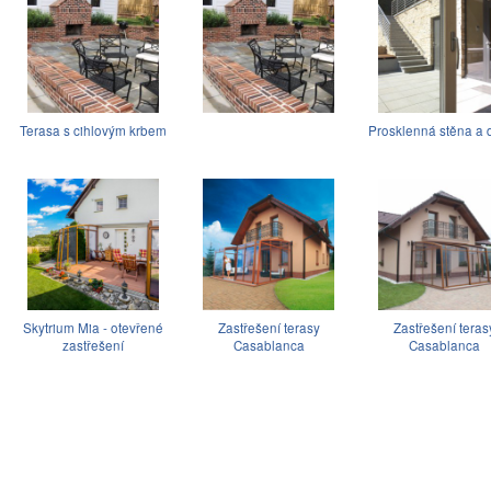
Terasa s cihlovým krbem
Prosklenná stěna a 
Skytrium Mia - otevřené
Zastřešení terasy
Zastřešení teras
zastřešení
Casablanca
Casablanca