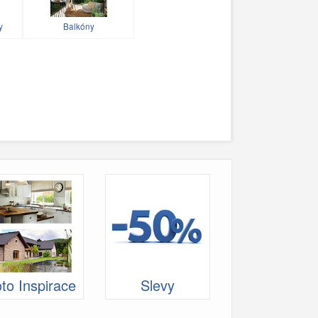
y
Balkóny
to Inspirace
Slevy