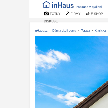
Inspirace v bydlení
FOTKY
FIRMY
E-SHOP
DISKUSE
InHaus.cz
›
Dům a okolí domu
›
Terasa
›
Klasická