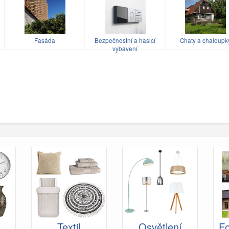
u
Fasáda
Bezpečnostní a hasicí
Chaty a chaloupk
vybavení
Textil
Osvětlení
Fo