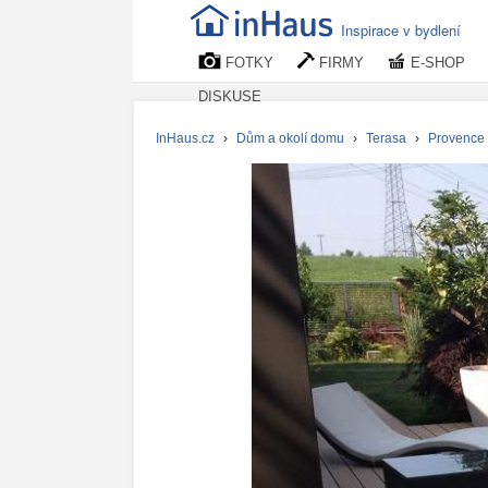
Inspirace v bydlení
FOTKY
FIRMY
E-SHOP
DISKUSE
InHaus.cz
›
Dům a okolí domu
›
Terasa
›
Provence