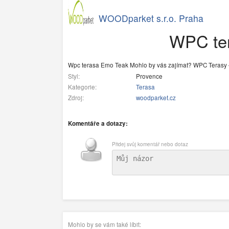
WOODparket s.r.o. Praha
WPC ter
Wpc terasa Emo Teak Mohlo by vás zajímat? WPC Terasy –
Styl:
Provence
Kategorie:
Terasa
Zdroj:
woodparket.cz
Komentáře a dotazy:
Přidej svůj komentář nebo dotaz
Mohlo by se vám také líbit: