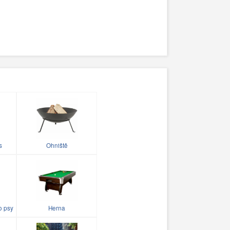
s
Ohniště
o psy
Herna