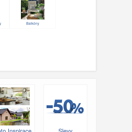
y
Balkóny
to Inspirace
Slevy