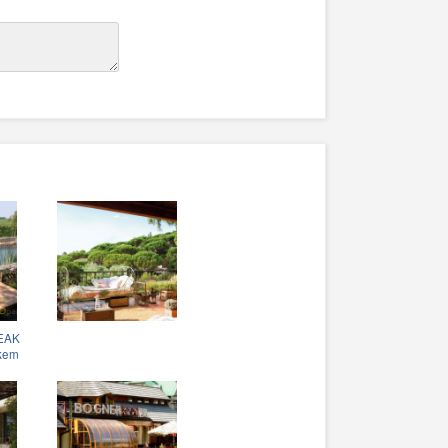
TEAK
rkem