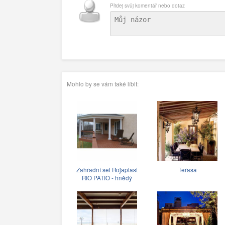
Přidej svůj komentář nebo dotaz
Mohlo by se vám také líbit:
Zahradní set Rojaplast
Terasa
RIO PATIO - hnědý