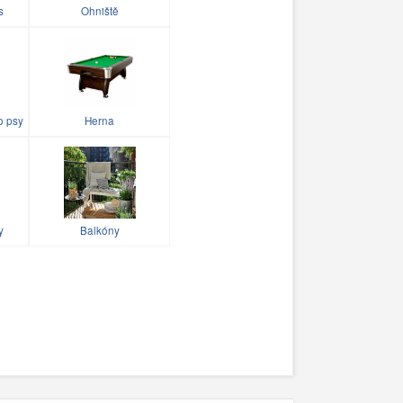
s
Ohniště
o psy
Herna
y
Balkóny