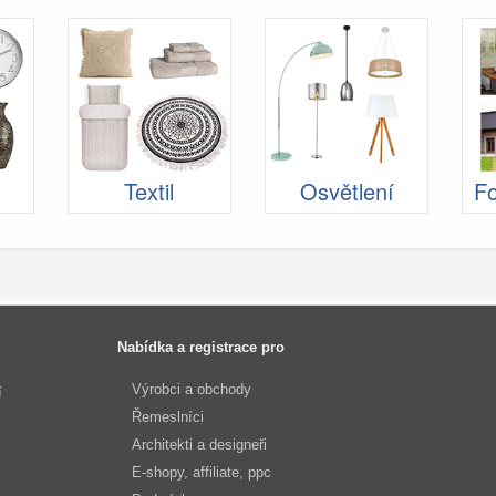
Textil
Osvětlení
Fo
Nabídka a registrace pro
Výrobci a obchody
í
Řemeslníci
Architekti a designeři
E-shopy, affiliate, ppc