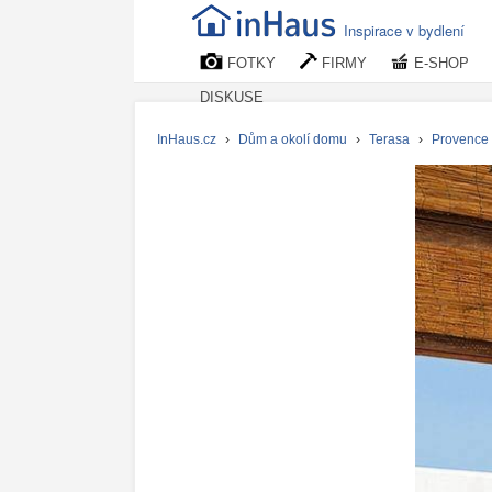
Inspirace v bydlení
FOTKY
FIRMY
E-SHOP
DISKUSE
InHaus.cz
›
Dům a okolí domu
›
Terasa
›
Provence