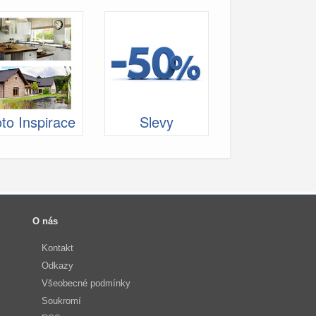
to Inspirace
Slevy
O nás
Kontakt
Odkazy
Všeobecné podmínky
Soukromí