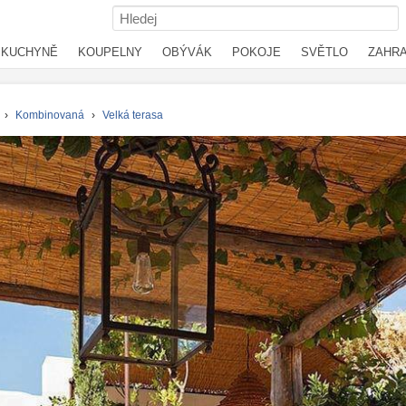
KUCHYNĚ
KOUPELNY
OBÝVÁK
POKOJE
SVĚTLO
ZAHR
›
Kombinovaná
›
Velká terasa