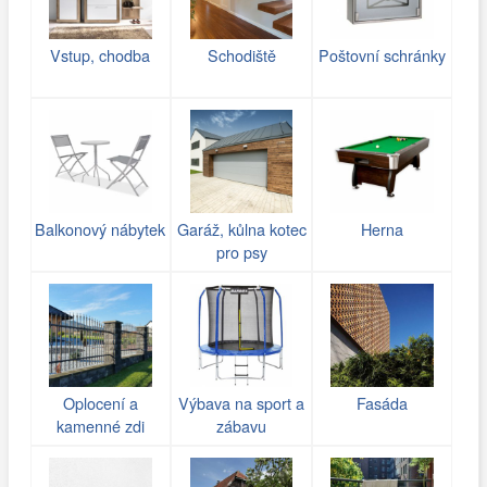
Vstup, chodba
Schodiště
Poštovní schránky
Balkonový nábytek
Garáž, kůlna kotec
Herna
pro psy
Oplocení a
Výbava na sport a
Fasáda
kamenné zdi
zábavu
(gabiony)