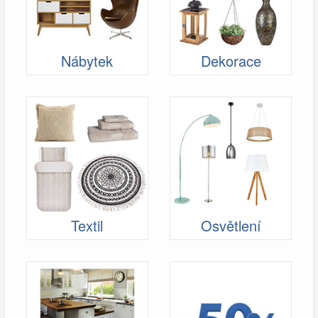
Nábytek
Dekorace
Textil
Osvětlení