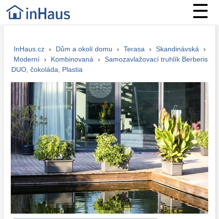
☰
InHaus.cz
›
Dům a okolí domu
›
Terasa
›
Skandinávská
›
Moderní
›
Kombinovaná
›
Samozavlažovací truhlík Berberis
DUO, čokoláda, Plastia