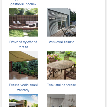
gastro-slunecnik-
glatz…
Dřevěná vyvýšená
Venkovní žaluzie
terasa
Fetuna vedle zimní
Teak stul na terase
zahrady