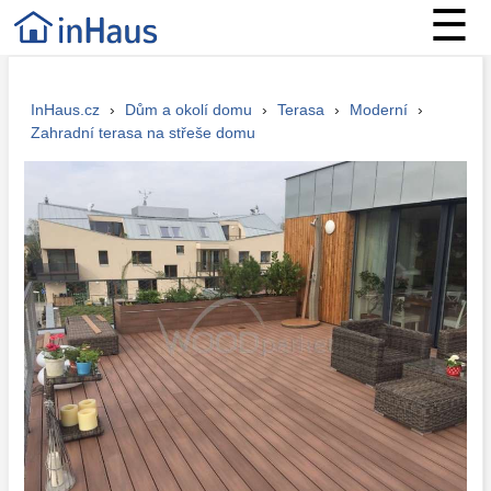
☰
InHaus.cz
›
Dům a okolí domu
›
Terasa
›
Moderní
›
Zahradní terasa na střeše domu