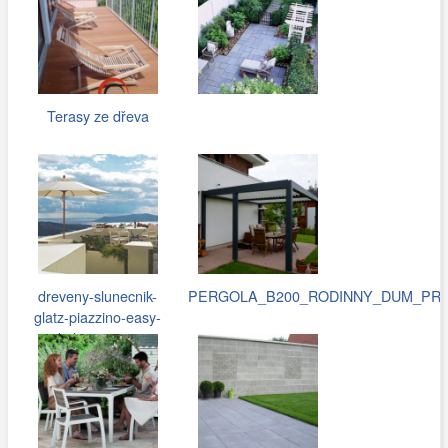
Terasy ze dřeva
dreveny-slunecnik-
PERGOLA_B200_RODINNY_DUM_PRAH
glatz-piazzino-easy-
kulaty-300…