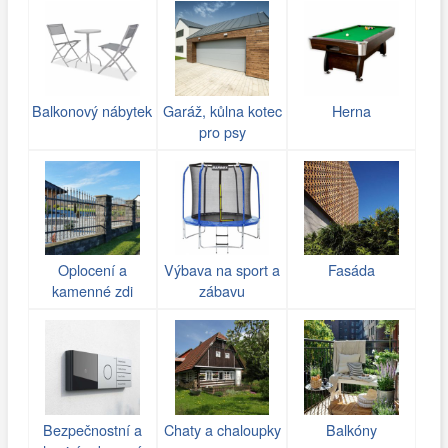
Balkonový nábytek
Garáž, kůlna kotec
Herna
pro psy
Oplocení a
Výbava na sport a
Fasáda
kamenné zdi
zábavu
(gabiony)
Bezpečnostní a
Chaty a chaloupky
Balkóny