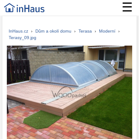
☰
InHaus.cz
›
Dům a okolí domu
›
Terasa
›
Moderní
›
Terasy_09.jpg