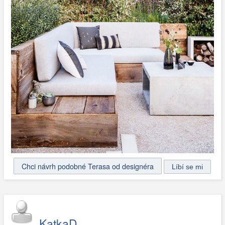
Chci návrh podobné Terasa od designéra
KatkaD