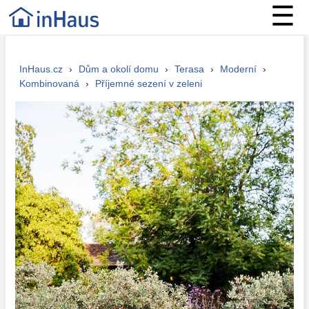
☰
InHaus.cz
›
Dům a okolí domu
›
Terasa
›
Moderní
›
Kombinovaná
›
Příjemné sezení v zeleni