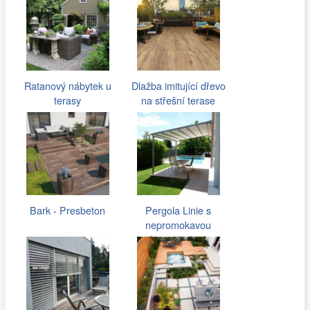
Ratanový nábytek u
Dlažba imitující dřevo
terasy
na střešní terase
Bark - Presbeton
Pergola Linie s
nepromokavou
stahovací střechou