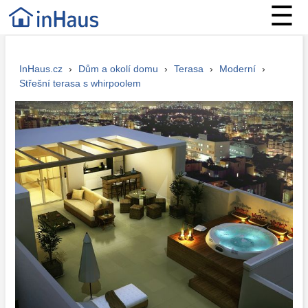
☰
InHaus.cz
›
Dům a okolí domu
›
Terasa
›
Moderní
›
Střešní terasa s whirpoolem