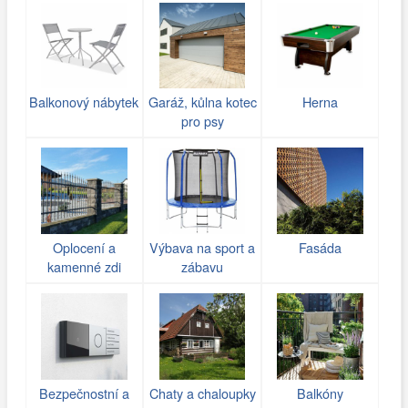
Balkonový nábytek
Garáž, kůlna kotec
Herna
pro psy
Oplocení a
Výbava na sport a
Fasáda
kamenné zdi
zábavu
(gabiony)
Bezpečnostní a
Chaty a chaloupky
Balkóny