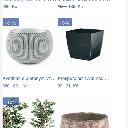
286,-Kč
190,-
186,-Kč
- 31%
- 6%
Květináč s pleteným vzorem - RJ
Prosperplast Květináč Coubi Square s…
680,-
891,-Kč
33,-
31,-Kč
- 10%