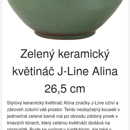
Zelený keramický
květináč J-Line Alina
26,5 cm
Stylový keramický květináč Alina značky J-Line oživí a
zároveň zútulní váš prostor. Tento neobyčejný kousek v
jedinečné zelené barvě má po obvodu zdobný prvek v
tmavých tónech, který celému květináči dodává na
originalitě. Bude se vyjímat v rustikálním, ale také v