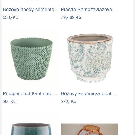
Béžovo-hnědý cementový květináč s…
Plastia Samozavlažovací květináč…
530,-Kč
79,-
69,-Kč
Prosperplast Květináč Splofy šalvěj,…
Béžový keramický obal na květináč se…
29,-Kč
272,-Kč