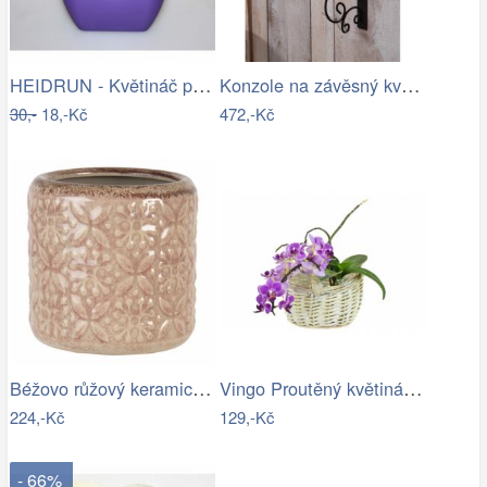
HEIDRUN - Květináč plast 13x13cm různé…
Konzole na závěsný květináč - IS
30,-
18,-Kč
472,-Kč
Béžovo růžový keramický květináč se…
Vingo Proutěný květináč košíček s…
224,-Kč
129,-Kč
- 66%