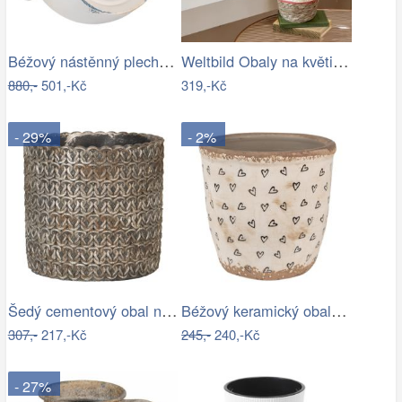
Béžový nástěnný plechový květináč Fun…
Weltbild Obaly na květináče z mořské…
880,-
501,-Kč
319,-Kč
- 29%
- 2%
Šedý cementový obal na květináč s…
Béžový keramický obal na květináč se…
307,-
217,-Kč
245,-
240,-Kč
- 27%