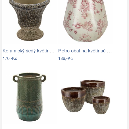
Keramický šedý květináč v antickém…
Retro obal na květináč s růžovými květy…
170,-Kč
186,-Kč