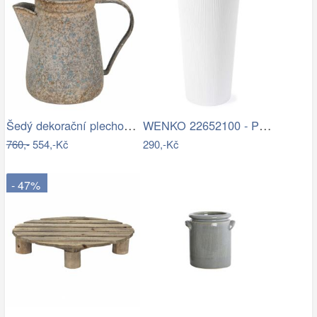
Šedý dekorační plechový džbánek s…
WENKO 22652100 - Pohárek CORDOBA 6,5x12…
760,-
554,-Kč
290,-Kč
- 47%