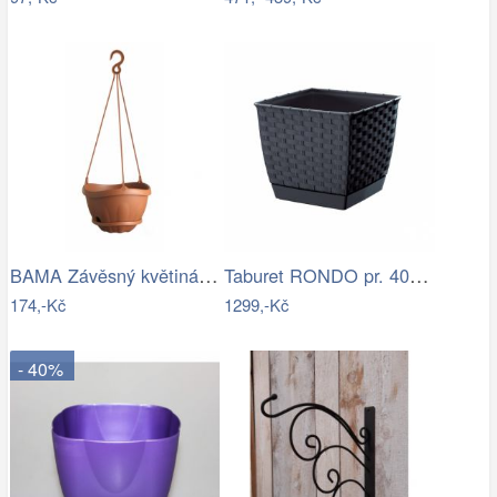
BAMA Závěsný květináč s miskou GONDOLA…
Taburet RONDO pr. 40 cm béžová…
174,-Kč
1299,-Kč
- 40%