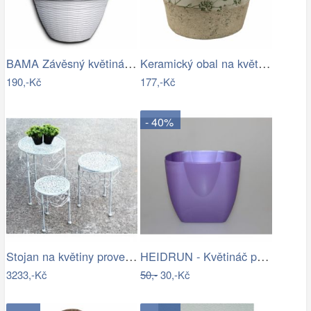
BAMA Závěsný květináč GERLA, 32cm
Keramický obal na květináč se zelenými…
190,-Kč
177,-Kč
- 40%
Stojan na květiny provence
HEIDRUN - Květináč plast 16x16cm různé…
3233,-Kč
50,-
30,-Kč