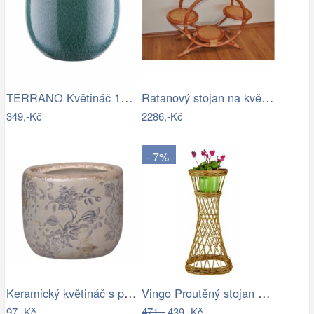
TERRANO Květináč 15 cm
Ratanový stojan na květináče - AX
349,-Kč
2286,-Kč
- 7%
Keramický květináč s popraskáním Melun …
Vingo Proutěný stojan na květiny…
97,-Kč
471,-
439,-Kč