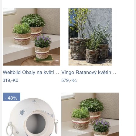
Weltbild Obaly na květináče z mořské…
Vingo Ratanový květináč - kulatý…
319,-Kč
579,-Kč
- 43%