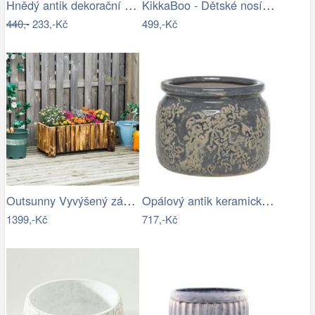
Hnědý antik dekorační stolek na květiny…
KikkaBoo - Dětské nosítko MYRA MESH…
440,-
233,-Kč
499,-Kč
Outsunny Vyvýšený záhon z jedlového…
Opálový antik keramický obal na…
1399,-Kč
717,-Kč