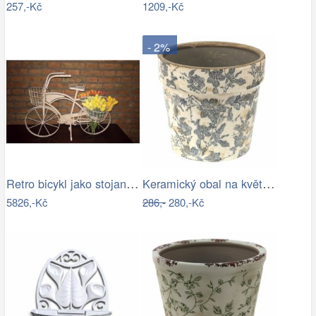
257,-Kč
1209,-Kč
- 2%
Retro bicykl jako stojan na květiny - EW
Keramický obal na květináč se šedými…
5826,-Kč
286,-
280,-Kč