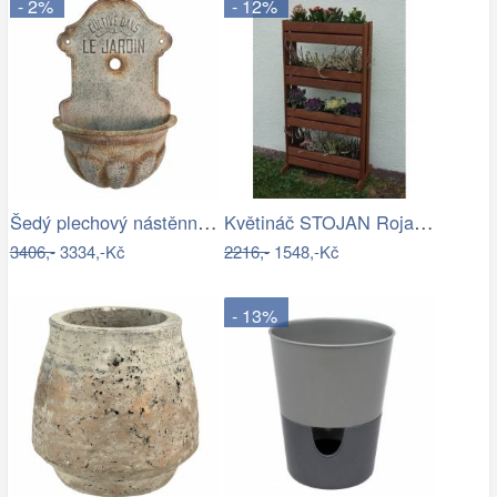
- 2%
- 12%
Šedý plechový nástěnný květináč ve…
Květináč STOJAN Rojaplast
3406,-
3334,-Kč
2216,-
1548,-Kč
- 13%