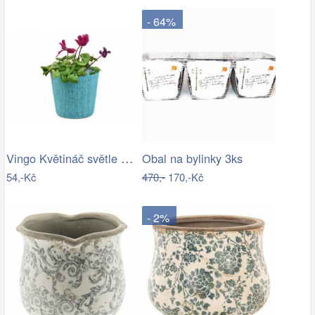
- 64%
Vingo Květináč světle modrý s…
Obal na bylinky 3ks
54,-Kč
470,-
170,-Kč
- 2%