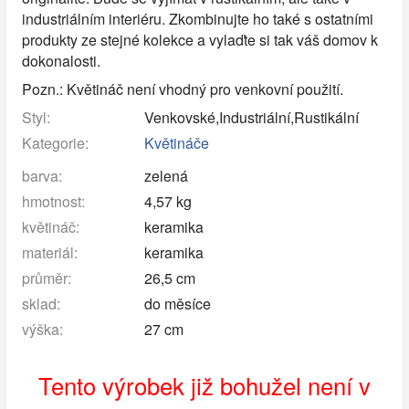
industriálním interiéru. Zkombinujte ho také s ostatními
produkty ze stejné kolekce a vylaďte si tak váš domov k
dokonalosti.
Pozn.: Květináč není vhodný pro venkovní použití.
Styl:
Venkovské,Industriální,Rustikální
Kategorie:
Květináče
barva:
zelená
hmotnost:
4,57 kg
květináč:
keramika
materiál:
keramika
průměr:
26,5 cm
sklad:
do měsíce
výška:
27 cm
Tento výrobek již bohužel není v