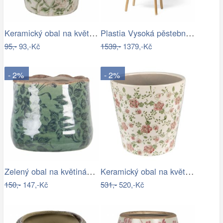
Keramický obal na květináč se zelenými…
Plastia Vysoká pěstební nádoba Urbalive…
95,-
93,-Kč
1539,-
1379,-Kč
- 2%
- 2%
Zelený obal na květináč s květy a…
Keramický obal na květináč s růžovými…
150,-
147,-Kč
531,-
520,-Kč