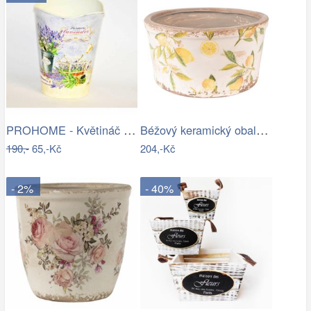
PROHOME - Květináč kulatý vysoký…
Béžový keramický obal na květináč s…
190,-
65,-Kč
204,-Kč
- 2%
- 40%