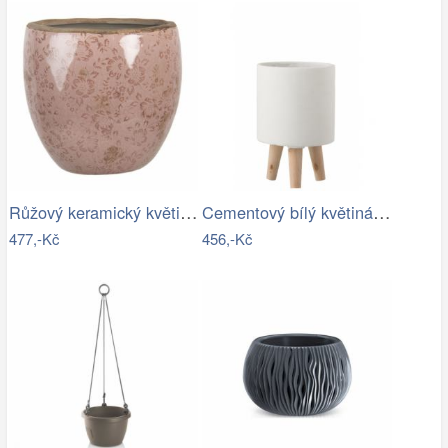
Růžový keramický květináč s popraskáním…
Cementový bílý květináč na dřevěných…
477,-Kč
456,-Kč