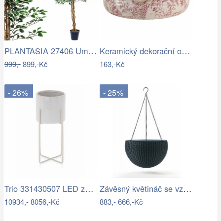
PLANTASIA 27406 Umělý strom rostlina -…
Keramický dekorační obal na květináč s…
999,-
899,-Kč
163,-Kč
- 26%
- 25%
Trio 331430507 LED závěsné stropní…
Závěsný květináč se vzorem- RJ
10934,-
8056,-Kč
883,-
666,-Kč