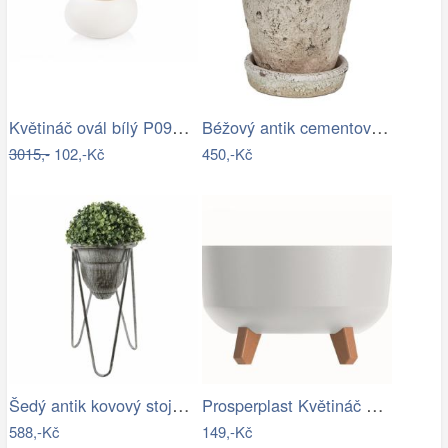
Květináč ovál bílý P0990/2
Béžový antik cementový květináč s…
3015,-
102,-Kč
450,-Kč
Šedý antik kovový stojan na květiny - Ø…
Prosperplast Květináč Gracyeen bílý,…
588,-Kč
149,-Kč