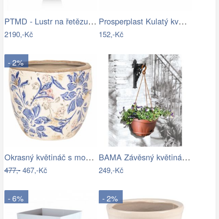
PTMD - Lustr na řetězu JOFF 1xE27/40W…
Prosperplast Kulatý květináč s vkladem …
2190,-Kč
152,-Kč
- 2%
Okrasný květináč s modrými květy - Ø 18…
BAMA Závěsný květináč GONDOLA TR, 28cm
477,-
467,-Kč
249,-Kč
- 6%
- 2%