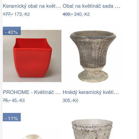
Keramický obal na květináč s růžemi…
Obal na květináč sada 3ks
177,-
173,-Kč
400,-
240,-Kč
- 40%
PROHOME - Květináč COUBI 19 hranatý…
Hnědý keramický květináč s patinou v…
75,-
45,-Kč
305,-Kč
- 11%