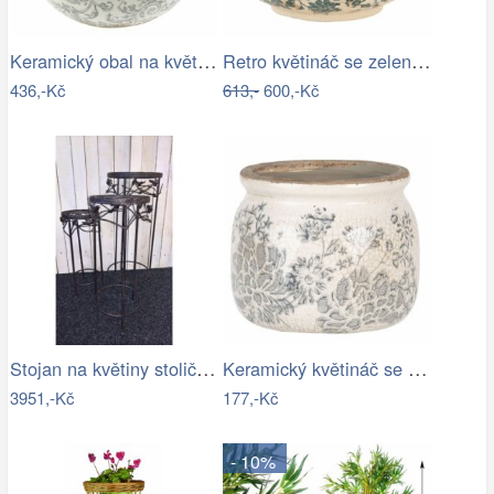
Keramický obal na květináč s ornamenty …
Retro květináč se zelenými květy Tien…
436,-Kč
613,-
600,-Kč
Stojan na květiny stolička - IS
Keramický květináč se šedými květy…
3951,-Kč
177,-Kč
- 10%