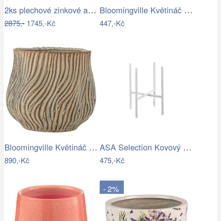
2ks plechové zinkové antik obaly na…
Bloomingville Květináč Feren Ø 12 cm
2875,-
1745,-Kč
447,-Kč
Bloomingville Květináč Dua Ø 19 cm
ASA Selection Kovový stojan na květináč…
890,-Kč
475,-Kč
- 2%