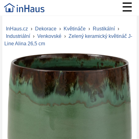
☰
InHaus.cz
›
Dekorace
›
Květináče
›
Rustikální
›
Industriální
›
Venkovské
›
Zelený keramický květináč J-
Line Alina 26,5 cm