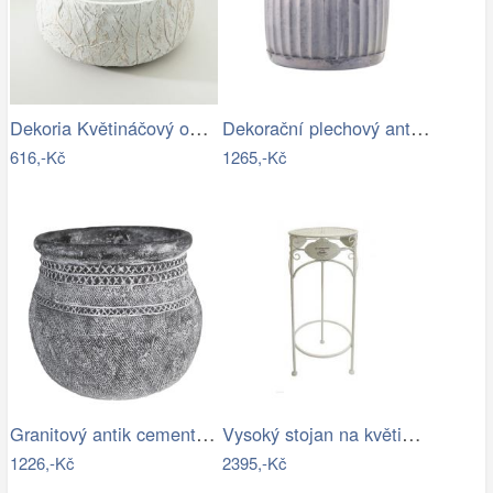
Dekoria Květináčový obal Leaf I…
Dekorační plechový antik obal na…
616,-Kč
1265,-Kč
Granitový antik cementový obal na…
Vysoký stojan na květiny provence - SD
1226,-Kč
2395,-Kč