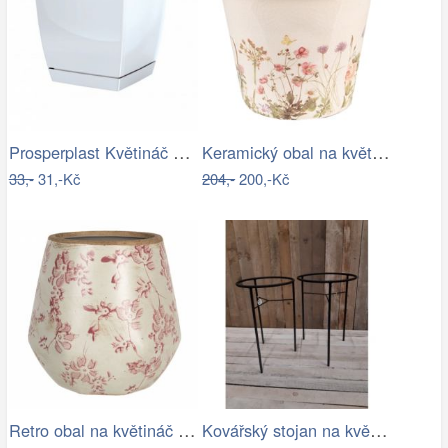
Prosperplast Květináč Coubi Square s…
Keramický obal na květináč s lučními…
33,-
31,-Kč
204,-
200,-Kč
Retro obal na květináč s růžovými květy…
Kovářský stojan na květináč