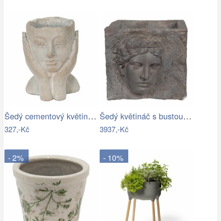
Šedý cementový květináč hlava ženy v…
Šedý květináč s bustou v antickém stylu…
327,-Kč
3937,-Kč
- 2%
- 10%