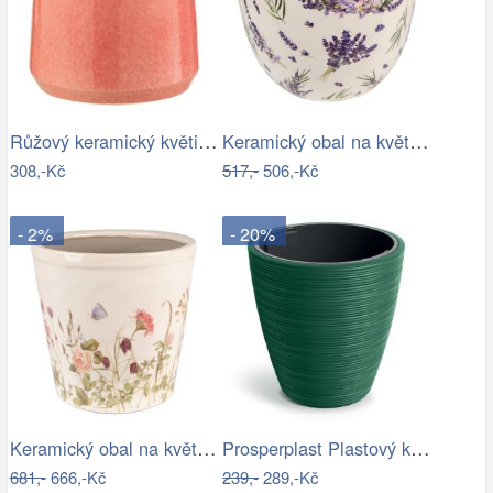
Růžový keramický květináč J-line Asol…
Keramický obal na květináč s levandulí…
308,-Kč
517,-
506,-Kč
- 2%
- 20%
Keramický obal na květináč s lučními…
Prosperplast Plastový květináč Venas…
681,-
666,-Kč
239,-
289,-Kč