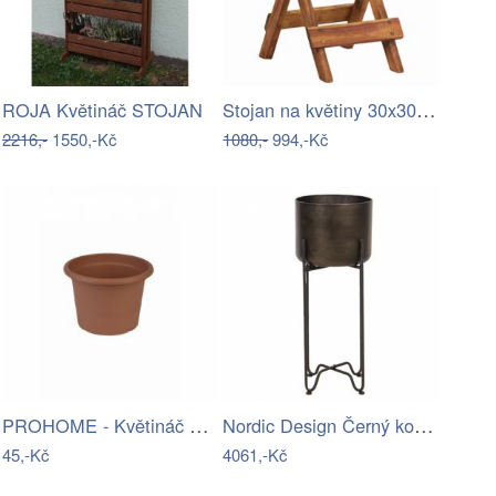
Stojan na květiny 30x30 cm akáciové…
ROJA Květináč STOJAN
2216,-
1550,-Kč
1080,-
994,-Kč
PROHOME - Květináč CAMPANULA 20 terakota
Nordic Design Černý kovový stojací…
45,-Kč
4061,-Kč