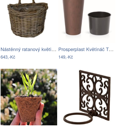
Nástěnný ratanový květináč s uchem šedá…
Prosperplast Květináč Tubus Effect…
643,-Kč
149,-Kč