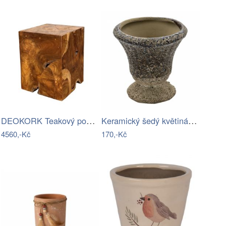
DEOKORK Teakový podstavec BERT MICRO
Keramický šedý květináč v antickém…
4560,-Kč
170,-Kč