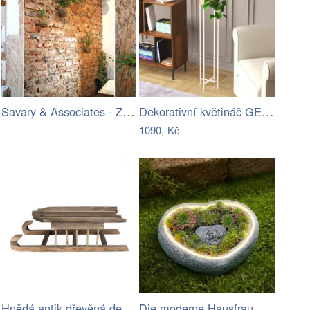
Savary & Associates - Zahrada na niti
Dekorativní květináč GED-024-C
1090,-Kč
Hnědá antik dřevěná dekorace sáňky - 35…
Die moderne Hausfrau Solární květináč…