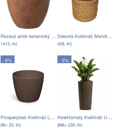
Rezavý antik keramický obal na květináč…
Dekoria Květináč Mandis 21cm, 22 x 21 cm
1415,-Kč
428,-Kč
- 8%
- 2%
Prosperplast Květináč LAMIE ECOWOOD…
HowHomely Květináč URBANIKA Coffee 36…
25,-
23,-Kč
245,-
239,-Kč