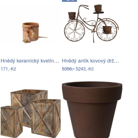
Hnědý keramický kvetináč s peříčky-malý…
Hnědý antik kovový držák na květiny…
171,-Kč
5356,-
5243,-Kč