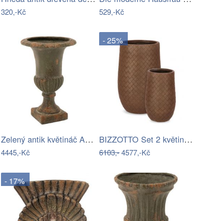
320,-Kč
529,-Kč
- 25%
Zelený antik květináč Antiqou French -…
BIZZOTTO Set 2 květináčů RHOMBUS hnědý
4445,-Kč
6103,-
4577,-Kč
- 17%