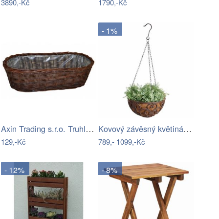
3890,-Kč
1790,-Kč
- 1%
Axin Trading s.r.o. Truhlík vrbový…
Kovový závěsný květináč ø 30 cm –…
129,-Kč
789,-
1099,-Kč
- 12%
- 8%