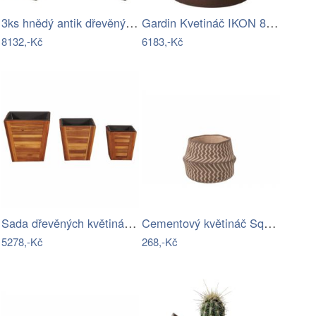
3ks hnědý antik dřevěný box / obal na…
Gardin Kvetináč IKON 80 - Rust E5 Mdum
8132,-Kč
6183,-Kč
Sada dřevěných květináčů 3 ks akácie…
Cementový květináč Squares béžovo hnědý…
5278,-Kč
268,-Kč