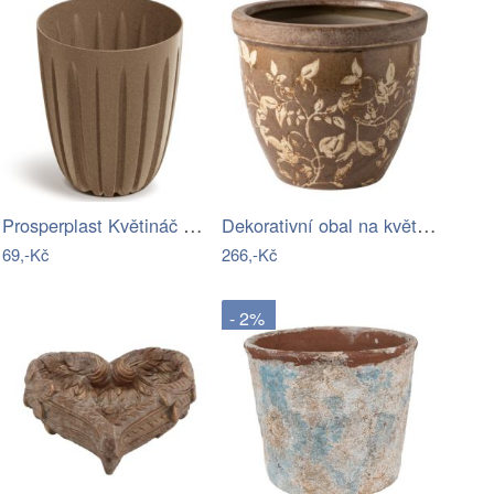
Prosperplast Květináč Warios Eco Wood…
Dekorativní obal na květináč Vintage…
69,-Kč
266,-Kč
- 2%