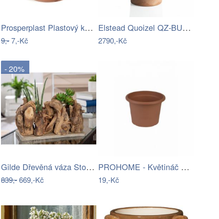
Prosperplast Plastový květináč PLANTIS…
Elstead Quoizel QZ-BUCKLEY-M-MBK - Venk…
9,-
7,-Kč
2790,-Kč
- 20%
Gilde Dřevěná váza Stormlight
PROHOME - Květináč CAMPANULA 13 terakota
839,-
669,-Kč
19,-Kč