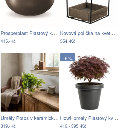
Prosperplast Plastový květináč s…
Kovová polička na květiny ve tvaru…
415,-Kč
354,-Kč
- 6%
Umělý Potos v keramickém květináči
HowHomely Plastový květináč Riflo 40x46…
319,-Kč
419,-
395,-Kč