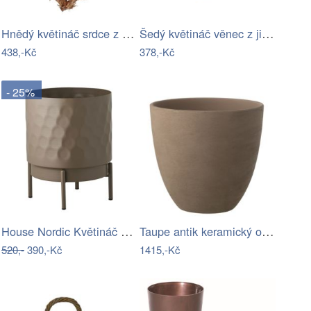
Hnědý květináč srdce z kořenů Root Wood…
Šedý květináč věnec z jilmových větví…
438,-Kč
378,-Kč
- 25%
House Nordic Květináč FLOWERPOT hnědý…
Taupe antik keramický obal na květináč…
520,-
390,-Kč
1415,-Kč