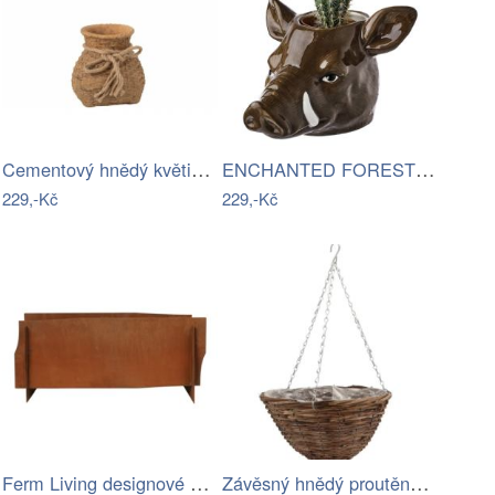
Cementový hnědý květináč ve tvaru vaku …
ENCHANTED FOREST Květináč divočák
229,-Kč
229,-Kč
Ferm Living designové květináče Lapel…
Závěsný hnědý proutěný kulatý květináč …