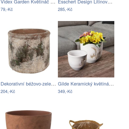
Videx Garden Květináč z kokosového…
Esschert Design Litinový stojan na…
79,-Kč
285,-Kč
Dekorativní béžovo-zelený antik…
Gilde Keramický květináč s otiskem…
204,-Kč
349,-Kč