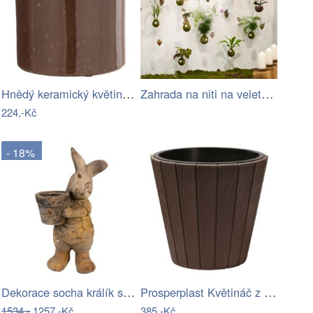
Hnědý keramický květináč J-line Bore Ø…
Zahrada na niti na veletrhu
224,-Kč
- 18%
Dekorace socha králík s květináčkem -…
Prosperplast Květináč z prken Woode…
1534,-
1257,-Kč
385,-Kč