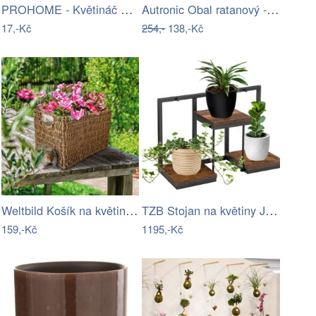
PROHOME - Květináč CAMPANULA 11 terakota
Autronic Obal ratanový - tvar psa AB1014
17,-Kč
254,-
138,-Kč
Weltbild Košík na květináč z mořské…
TZB Stojan na květiny JOSE RUSTIC černý…
159,-Kč
1195,-Kč