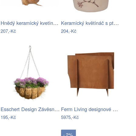
Hnědý keramický kvetináč s peříčky…
Keramický květináč s ptáčkem Vintage…
207,-Kč
204,-Kč
Esschert Design Závěsný květináč PULO…
Ferm Living designové květináče Lapel…
195,-Kč
5975,-Kč
- 2%