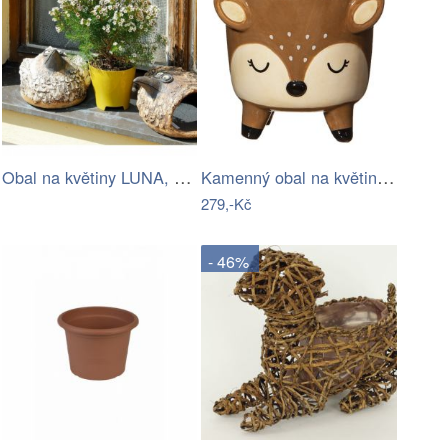
Obal na květiny LUNA, zelená oliva,…
Kamenný obal na květináč Deer – Sass &…
279,-Kč
- 46%