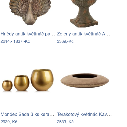
Hnědý antik květináč páv Peacock…
Zelený antik květináč Antiqou French -…
2214,-
1837,-Kč
3369,-Kč
Mondex Sada 3 ks keramických květináčů…
Terakotový květináč Kave Home Rivor Ø…
2939,-Kč
2583,-Kč