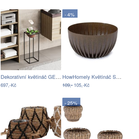
- 4%
Dekorativní květináč GED-021-B
HowHomely Květináč STRIPPED Eco Coffe…
697,-Kč
109,-
105,-Kč
- 25%