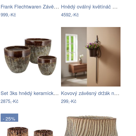
Frank Flechtwaren Závěsné obaly na…
Hnědý oválný květináč na noze zdobený…
999,-Kč
4592,-Kč
Set 3ks hnědý keramický květináč…
Kovový závěsný držák na květináč
2875,-Kč
299,-Kč
- 25%