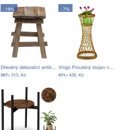
- 19%
- 7%
Dřevěný dekorační antik stolík na…
Vingo Proutěný stojan na květiny…
387,-
313,-Kč
471,-
439,-Kč