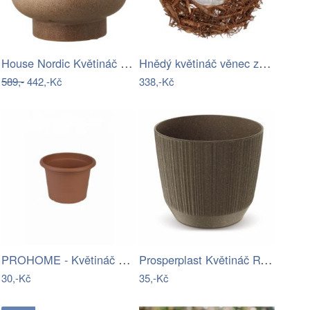
House Nordic Květináč FLOWERPOT hnědý
Hnědý květináč věnec z kořenů Root Wood…
589,-
442,-Kč
338,-Kč
PROHOME - Květináč CAMPANULA 15 terakota
Prosperplast Květináč RYWO ECO kávový,…
30,-Kč
35,-Kč