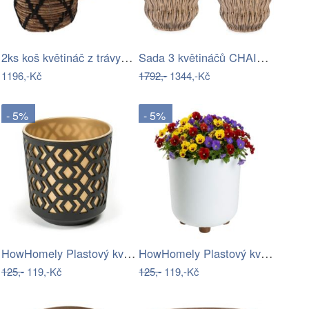
2ks koš květináč z trávy s uchy Venice…
Sada 3 květináčů CHAINAT Hnědá
1196,-Kč
1792,-
1344,-Kč
- 5%
- 5%
HowHomely Plastový květináč Etnik 19x20…
HowHomely Plastový květináč na…
125,-
119,-Kč
125,-
119,-Kč