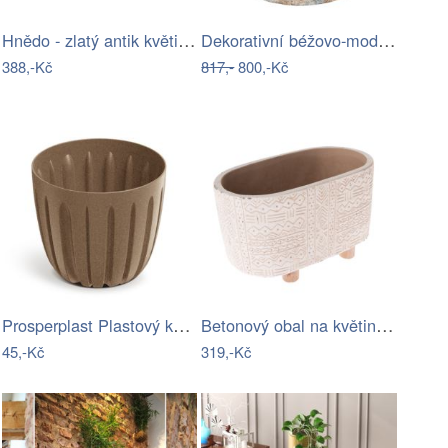
Hnědo - zlatý antik květináč andělská…
Dekorativní béžovo-modrý antik…
388,-Kč
817,-
800,-Kč
Prosperplast Plastový květináč WARIOS…
Betonový obal na květináč Kasai, 20 x…
45,-Kč
319,-Kč