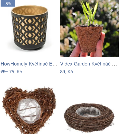
- 5%
HowHomely Květináč Etnic 14x15 cm černo…
Videx Garden Květináč z kokosového…
79,-
75,-Kč
89,-Kč