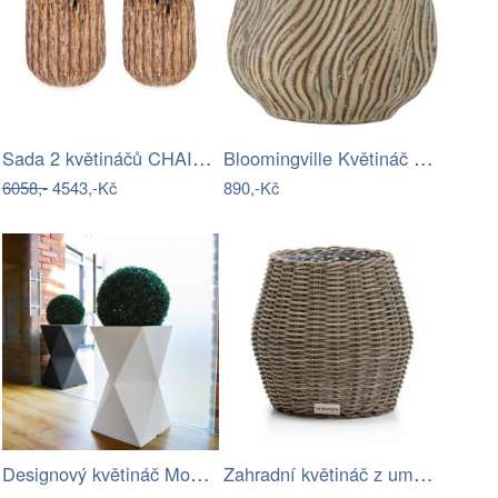
Sada 2 květináčů CHAINAT Hnědá
Bloomingville Květináč Dua Ø 19 cm
6058,-
4543,-Kč
890,-Kč
Designový květináč Monumo VALENCIA
Zahradní květináč z umělého ratanu…