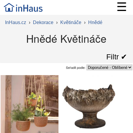
☰
InHaus.cz
›
Dekorace
›
Květináče
›
Hnědé
Hnědé Květináče
Filtr ✔︎
Seřadit podle: