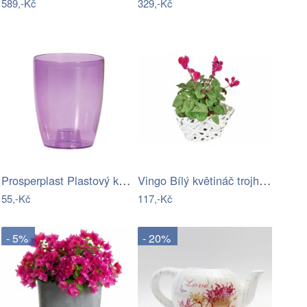
589,-Kč
329,-Kč
Prosperplast Plastový květináč na…
Vingo Bílý květináč trojhranný Rozměry …
55,-Kč
117,-Kč
- 5%
- 20%