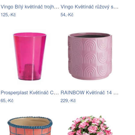
Vingo Bílý květináč trojhranný Rozměry …
Vingo Květináč růžový s igelitovou…
125,-Kč
54,-Kč
Prosperplast Květináč Coubi Orchidea…
RAINBOW Květináč 14 cm - růžová
65,-Kč
229,-Kč