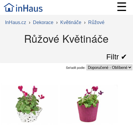
☰
InHaus.cz
›
Dekorace
›
Květináče
›
Růžové
Růžové Květináče
Filtr ✔︎
Seřadit podle: