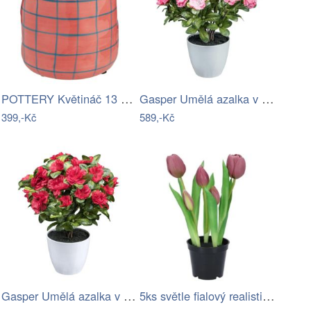
POTTERY Květináč 13 cm - růžová/modrá
Gasper Umělá azalka v bílém květináči,…
399,-Kč
589,-Kč
Gasper Umělá azalka v bílém květináči,…
5ks světle fialový realistický tulipán…