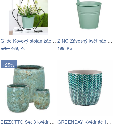
Gilde Kovový stojan žába na květináč…
ZINC Závěsný květináč 16 cm - sv. zelená
579,-
469,-Kč
199,-Kč
- 25%
BIZZOTTO Set 3 květináčů DUYEN zelený
GREENDAY Květináč 13,5 cm - petrolejová