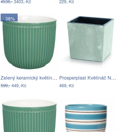
4538,-
3403,-Kč
229,-Kč
- 38%
Zelený keramický květináč Green Gate…
Prosperplast Květináč NURBI CUBE BETON…
599,-
449,-Kč
469,-Kč