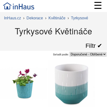
☰
InHaus.cz
›
Dekorace
›
Květináče
›
Tyrkysové
Tyrkysové Květináče
Filtr ✔︎
Seřadit podle: