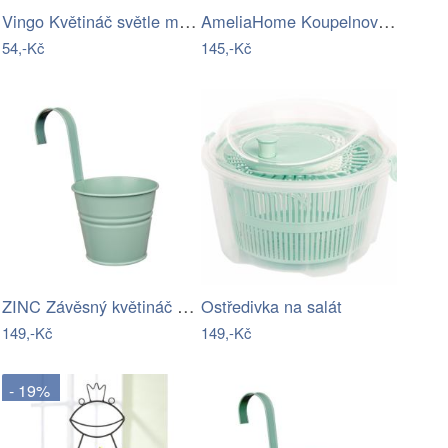
Vingo Květináč světle modrý s…
AmeliaHome Koupelnový organizér Fino…
54,-Kč
145,-Kč
ZINC Závěsný květináč 13 cm - sv. zelená
Ostředivka na salát
149,-Kč
149,-Kč
- 19%