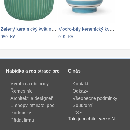
Zelený keramický květináč Green Gate…
Modro-bílý keramický květináč Kähler…
959,-Kč
919,-Kč
Nabídka a registrace pro
O nás
Výrobci a obchody
Kontakt
Řemeslníci
Odkazy
Architekti a designeři
Všeobecné podmínky
E-shopy, affiliate, ppc
Soukromí
Podmínky
RSS
Toto je mobilní verze N
Přidat firmu