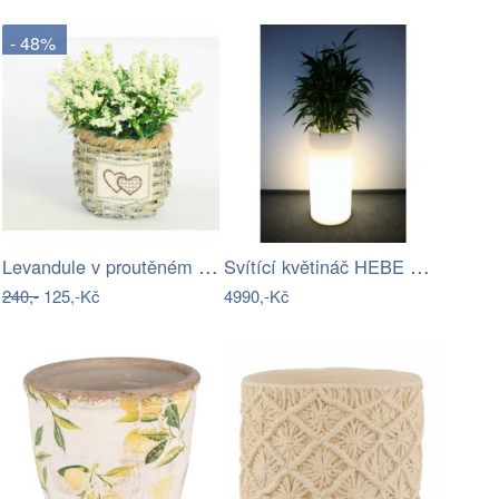
- 48%
Levandule v proutěném květináči
Svítící květináč HEBE PL-HE70-LIGHT
240,-
125,-Kč
4990,-Kč