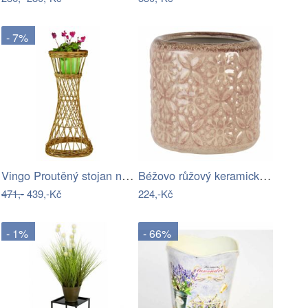
- 7%
Vingo Proutěný stojan na květiny…
Béžovo růžový keramický květináč se…
471,-
439,-Kč
224,-Kč
- 1%
- 66%