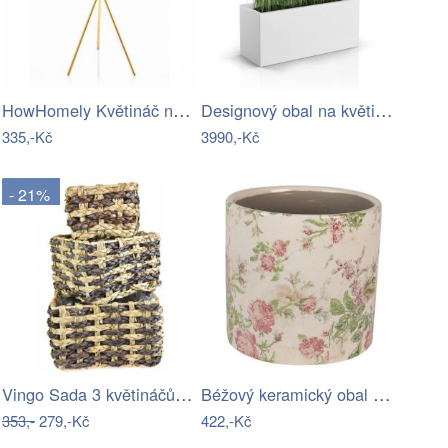
HowHomely Květináč na stojanu Emma 28…
Designový obal na květináče LONG SLIM…
335,-Kč
3990,-Kč
- 21%
Vingo Sada 3 květináčů z vodního…
Béžový keramický obal na květináč s…
353,-
279,-Kč
422,-Kč