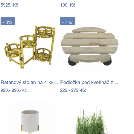
5925,-Kč
190,-Kč
- 3%
- 7%
Ratanový stojan na 4 květiny - světlý…
Podložka pod květináč z borovicového…
920,-
890,-Kč
229,-
279,-Kč