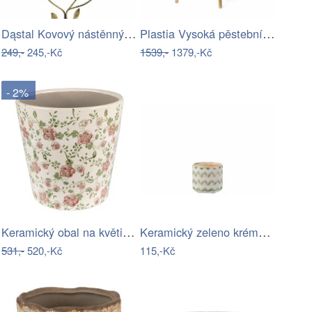
Dąstal Kovový nástěnný květinový držák
Plastia Vysoká pěstební nádoba Urbalive…
249,-
245,-Kč
1539,-
1379,-Kč
- 2%
Keramický obal na květináč s růžovými…
Keramický zeleno krémový květináč se…
531,-
520,-Kč
115,-Kč