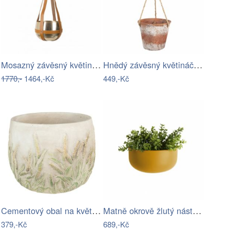
Mosazný závěsný květináč DUTCHBONE Oasis
Hnědý závěsný květináč - 19*19*53 cm…
1770,-
1464,-Kč
449,-Kč
Cementový obal na květináč s jitrocelem…
Matně okrově žlutý nástěnný keramický…
379,-Kč
689,-Kč