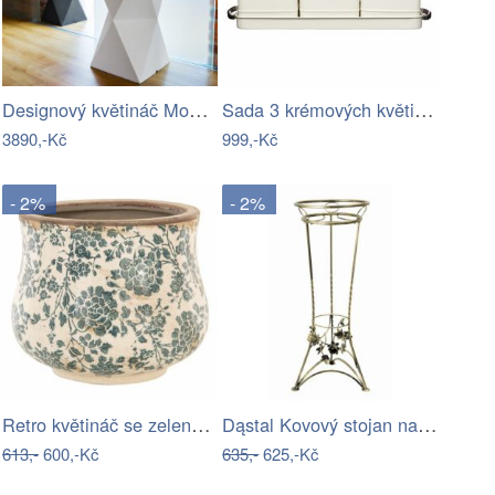
Designový květináč Monumo VALENCIA
Sada 3 krémových květináčů na bylinky…
3890,-Kč
999,-Kč
- 2%
- 2%
Retro květináč se zelenými květy Tien…
Dąstal Kovový stojan na květináč Sibyl
613,-
600,-Kč
635,-
625,-Kč