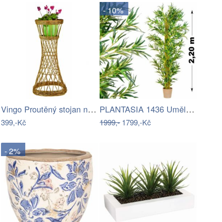
- 10%
Vingo Proutěný stojan na květiny…
PLANTASIA 1436 Umělá květina strom - …
399,-Kč
1999,-
1799,-Kč
- 2%