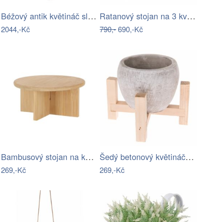
Béžový antik květináč slepička Farm…
Ratanový stojan na 3 květiny, světlý
2044,-Kč
790,-
690,-Kč
Bambusový stojan na květiny ø 18 cm –…
Šedý betonový květináč v dřevěném…
269,-Kč
269,-Kč