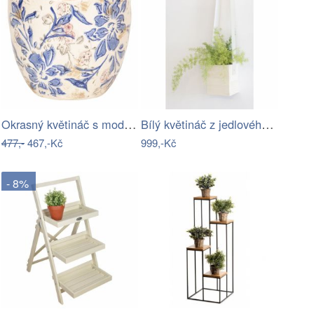
Okrasný květináč s modrými květy - Ø 18…
Bílý květináč z jedlového dřeva Surdic…
477,-
467,-Kč
999,-Kč
- 8%