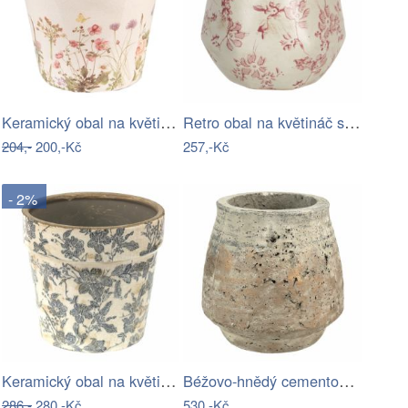
Keramický obal na květináč s lučními…
Retro obal na květináč s růžovými květy…
204,-
200,-Kč
257,-Kč
- 2%
Keramický obal na květináč se šedými…
Béžovo-hnědý cementový květináč s…
286,-
280,-Kč
530,-Kč