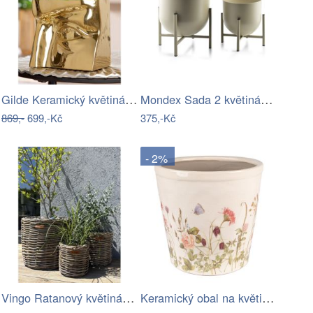
Gilde Keramický květináč Visageva Volto…
Mondex Sada 2 květináčů na stojanu SWEN…
869,-
699,-Kč
375,-Kč
- 2%
Vingo Ratanový květináč - kulatý…
Keramický obal na květináč s lučními…