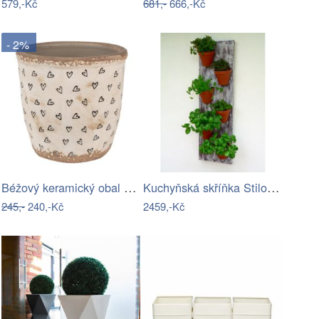
579,-Kč
681,-
666,-Kč
- 2%
Béžový keramický obal na květináč se…
Kuchyňská skříňka Stilo 40 GS-90 1F…
245,-
240,-Kč
2459,-Kč