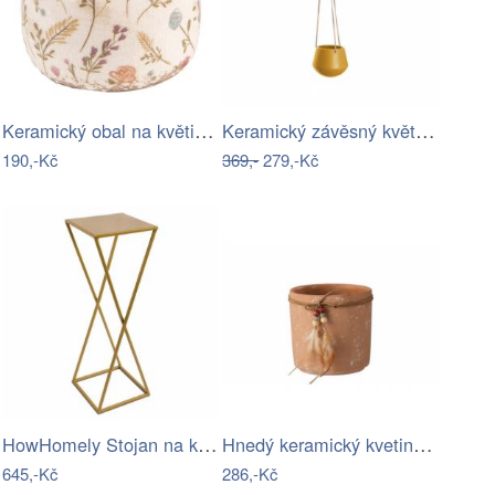
Keramický obal na květináč s kvítky…
Keramický závěsný květináč ø 12 cm…
190,-Kč
369,-
279,-Kč
HowHomely Stojan na květiny ESPIRAL 70…
Hnedý keramický kvetináč s pierkami -…
645,-Kč
286,-Kč