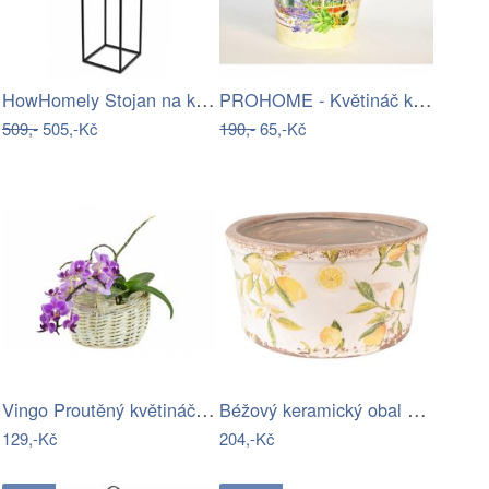
HowHomely Stojan na květiny 40 cm černý
PROHOME - Květináč kulatý vysoký…
509,-
505,-Kč
190,-
65,-Kč
Vingo Proutěný květináč košíček s…
Béžový keramický obal na květináč s…
129,-Kč
204,-Kč