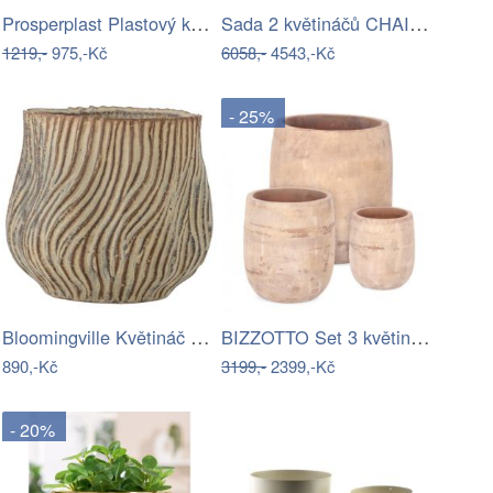
Prosperplast Plastový květináč Ulpo…
Sada 2 květináčů CHAINAT Hnědá
1219,-
975,-Kč
6058,-
4543,-Kč
- 25%
Bloomingville Květináč Dua Ø 19 cm
BIZZOTTO Set 3 květináčů MINH světlý
890,-Kč
3199,-
2399,-Kč
- 20%