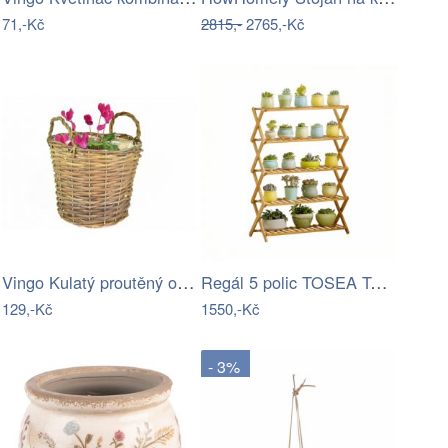
71,-Kč
2815,-
2765,-Kč
Vingo Kulatý proutěný obal na…
Regál 5 polic TOSEA Tempo Kondela
129,-Kč
1550,-Kč
- 3%