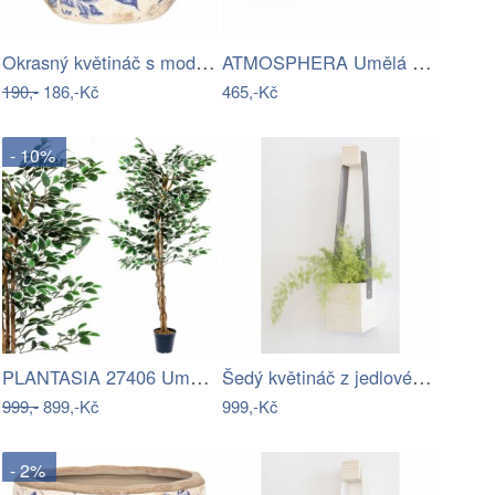
Okrasný květináč s modrými květy - Ø…
ATMOSPHERA Umělá Aloe Vera v květináči…
190,-
186,-Kč
465,-Kč
- 10%
PLANTASIA 27406 Umělý strom rostlina -…
Šedý květináč z jedlového dřeva Surdic…
999,-
899,-Kč
999,-Kč
- 2%