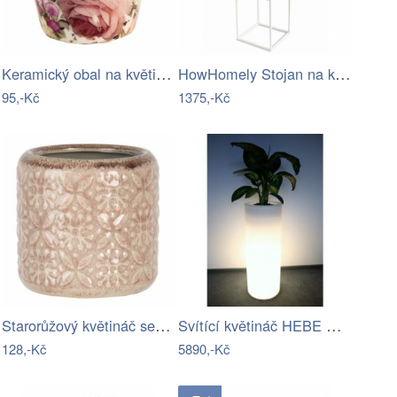
Keramický obal na květináč s růžemi…
HowHomely Stojan na květiny Lea 50 cm…
95,-Kč
1375,-Kč
Starorůžový květináč se vzorem a…
Svítící květináč HEBE PL-HE89-LIGHT
128,-Kč
5890,-Kč