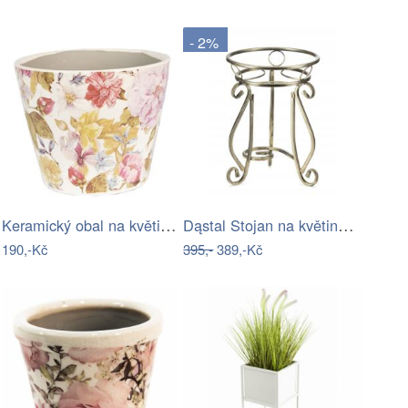
- 2%
Keramický obal na květináč s květy…
Dąstal Stojan na květiny ARIEL 37 cm…
190,-Kč
395,-
389,-Kč