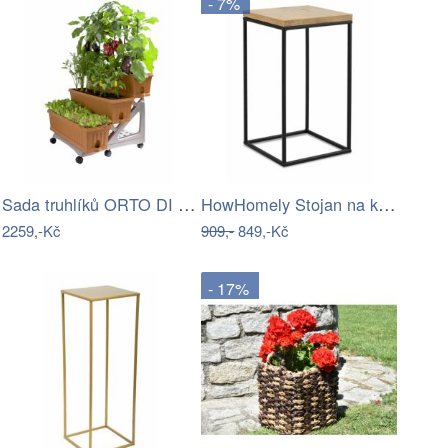
- 7%
Sada truhlíků ORTO DI BAMA TR
HowHomely Stojan na květiny Basic Loft…
2259,-Kč
909,-
849,-Kč
- 17%