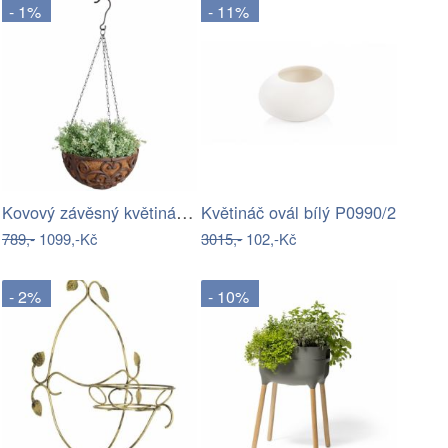
- 1%
- 11%
Kovový závěsný květináč ø 30 cm –…
Květináč ovál bílý P0990/2
789,-
1099,-Kč
3015,-
102,-Kč
- 2%
- 10%