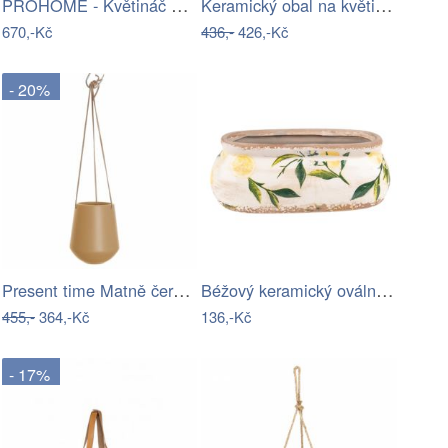
PROHOME - Květináč hrnek Levandule
Keramický obal na květináč s růžovými…
670,-Kč
436,-
426,-Kč
- 20%
Present time Matně černý keramický…
Béžový keramický oválný obal na…
455,-
364,-Kč
136,-Kč
- 17%