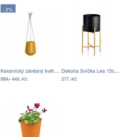
- 2%
Keramický závěsný květináč ø 13,5 cm…
Dekoria Svíčka Lea 15cm coffee, 7 x 15…
559,-
449,-Kč
277,-Kč