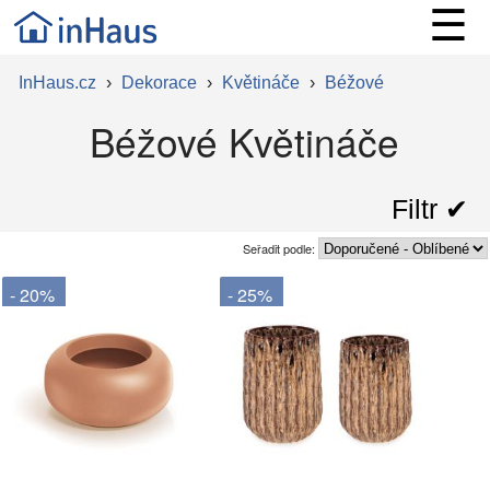
☰
InHaus.cz
›
Dekorace
›
Květináče
›
Béžové
Béžové Květináče
Filtr ✔︎
Seřadit podle:
- 20%
- 25%