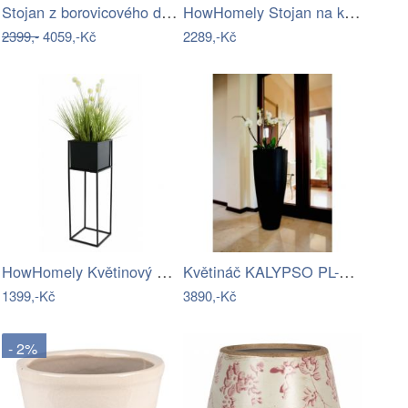
Stojan z borovicového dřeva na květiny…
HowHomely Stojan na květiny Quattro 110…
2399,-
4059,-Kč
2289,-Kč
HowHomely Květinový stojan Willa 70 cm…
Květináč KALYPSO PL-KA87-PD
1399,-Kč
3890,-Kč
- 2%