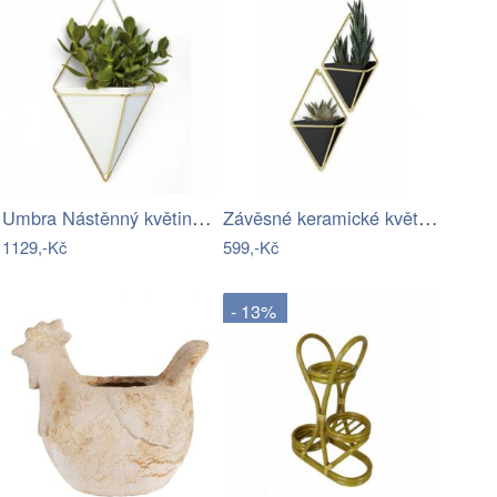
Umbra Nástěnný květináč Trig bílý/zlatý…
Závěsné keramické květináče na bylinky…
1129,-Kč
599,-Kč
- 13%