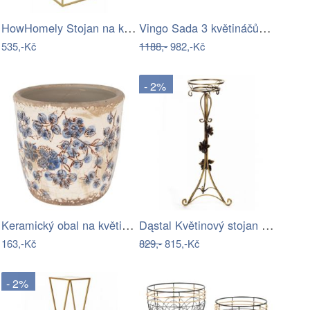
HowHomely Stojan na květiny Glenn 70 cm…
Vingo Sada 3 květináčů s úchyty z…
535,-Kč
1188,-
982,-Kč
- 2%
Keramický obal na květináč s modrými…
Dąstal Květinový stojan Rose 100cm zlatý
163,-Kč
829,-
815,-Kč
- 2%