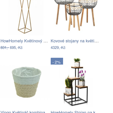
HowHomely Květinový stojan Edo 100 cm…
Kovové stojany na květiny 3 ks Oporto –…
831,-
695,-Kč
4329,-Kč
- 2%
Vingo Květináč kombinace přírodní a…
HowHomely Stojan na květiny KASS 79 cm…