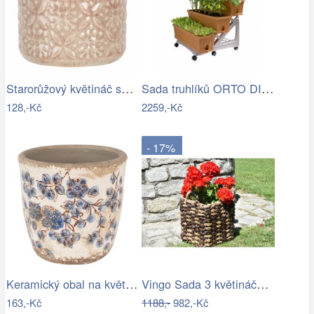
Starorůžový květináč se vzorem a…
Sada truhlíků ORTO DI BAMA TR
128,-Kč
2259,-Kč
- 17%
Keramický obal na květináč s modrými…
Vingo Sada 3 květináčů s úchyty z…
163,-Kč
1188,-
982,-Kč