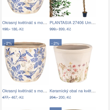
Okrasný květináč s modrými květy - Ø…
PLANTASIA 27406 Umělý strom rostlina -…
190,-
186,-Kč
999,-
899,-Kč
- 2%
- 2%
Okrasný květináč s modrými květy - Ø 18…
Keramický obal na květináč s lučními…
477,-
467,-Kč
204,-
200,-Kč