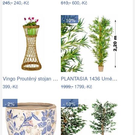
245,-
240,-Kč
613,-
600,-Kč
- 10%
Vingo Proutěný stojan na květiny…
PLANTASIA 1436 Umělá květina strom - …
399,-Kč
1999,-
1799,-Kč
- 2%
- 10%