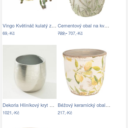
Vingo Květináč kulatý z kukuřičného…
Cementový obal na květináč s jitrocelem…
69,-Kč
722,-
707,-Kč
Dekoria Hliníkový kryt Argen I 17x18 cm…
Béžový keramický obal na květináč s…
1021,-Kč
217,-Kč