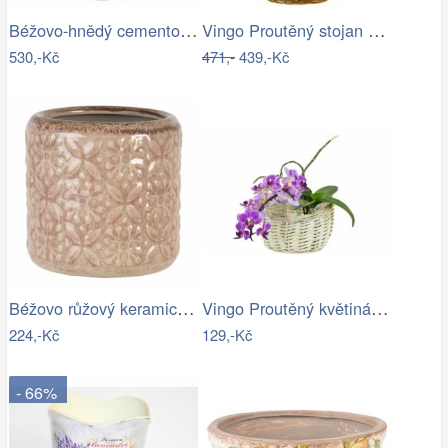
Béžovo-hnědý cementový květináč s…
Vingo Proutěný stojan na květiny…
530,-Kč
471,-
439,-Kč
Béžovo růžový keramický květináč se…
Vingo Proutěný květináč košíček s…
224,-Kč
129,-Kč
- 66%