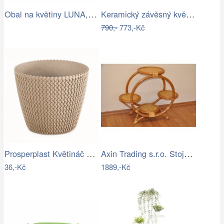
Obal na květiny LUNA, zelená oliva,…
Keramický závěsný květináč nohy ženy…
790,-
773,-Kč
Prosperplast Květináč PLOWY ECO natural…
Axin Trading s.r.o. Stojan na 4 květiny…
36,-Kč
1889,-Kč