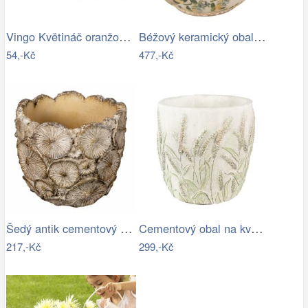
Vingo Květináč oranžový s igelitovou…
Béžový keramický obal na květináč s…
54,-Kč
477,-Kč
Šedý antik cementový zdobený květináč S…
Cementový obal na květináč s jitrocelem…
217,-Kč
299,-Kč