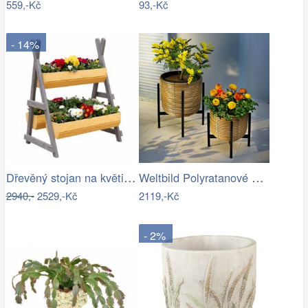
559,-Kč
93,-Kč
- 14%
Dřevěný stojan na květiny, přírodní /…
Weltbild Polyratanové květináče v…
2940,-
2529,-Kč
2119,-Kč
- 2%