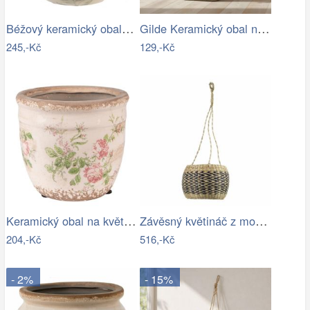
Béžový keramický obal na květináč s…
Gilde Keramický obal na květináč Košík
245,-Kč
129,-Kč
Keramický obal na květináč s růžemi…
Závěsný květináč z mořské trávy Zigzag …
204,-Kč
516,-Kč
- 2%
- 15%