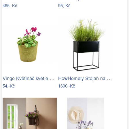
495,-Kč
95,-Kč
Vingo Květináč světle hnědý s…
HowHomely Stojan na květiny 50x44 cm…
54,-Kč
1690,-Kč