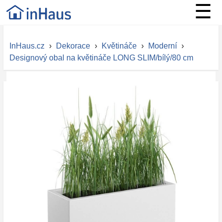
☰
InHaus.cz
›
Dekorace
›
Květináče
›
Moderní
›
Designový obal na květináče LONG SLIM/bílý/80 cm