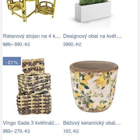
Ratanový stojan na 4 květiny - světlý…
Designový obal na květináče LONG SLIM…
920,-
890,-Kč
3990,-Kč
- 21%
Vingo Sada 3 květináčů z vodního…
Béžový keramický obal na květináč s…
353,-
279,-Kč
163,-Kč