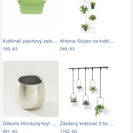
Květináč plechový zelený k1865-15
4Home Stojan na květiny Level, bílá
169,-Kč
549,-Kč
Dekoria Hliníkový kryt Argen II 14x13…
Závěsný květináč 5 ks Umbra TRIFLORA -…
691,-Kč
1742,-Kč