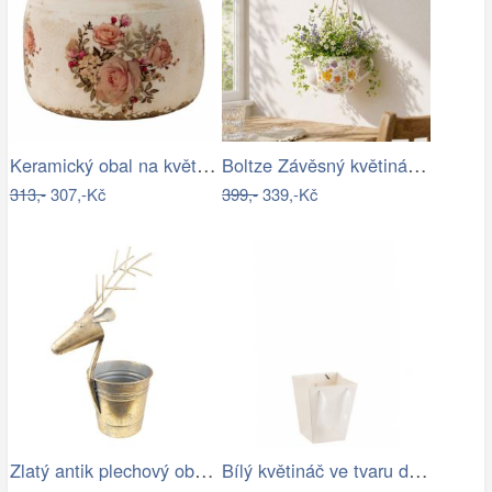
Keramický obal na květináč s růžemi…
Boltze Závěsný květináč Konvička Antonia
313,-
307,-Kč
399,-
339,-Kč
Zlatý antik plechový obal na květináč…
Bílý květináč ve tvaru dárkové tašky -…