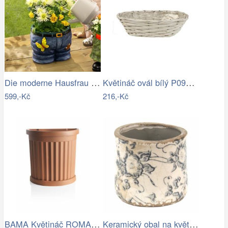
Die moderne Hausfrau Květináč Kalhoty
Květináč ovál bílý P0990/4
599,-Kč
216,-Kč
BAMA Květináč ROMA 35L
Keramický obal na květináč se šedými…