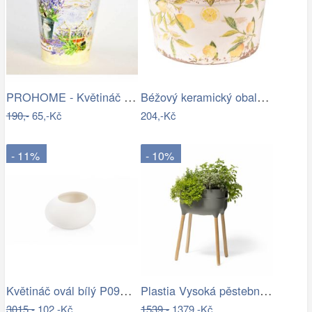
PROHOME - Květináč kulatý vysoký…
Béžový keramický obal na květináč s…
190,-
65,-Kč
204,-Kč
- 11%
- 10%
Květináč ovál bílý P0990/2
Plastia Vysoká pěstební nádoba Urbalive…
3015,-
102,-Kč
1539,-
1379,-Kč