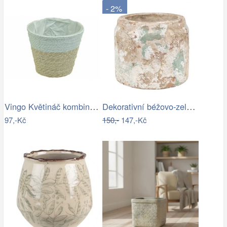
- 2%
Vingo Květináč kombinace přírodní a…
Dekorativní béžovo-zelený antik…
97,-Kč
150,-
147,-Kč