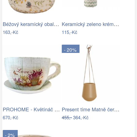
Béžový keramický obal na květináč se…
Keramický zeleno krémový květináč se…
163,-Kč
115,-Kč
- 20%
PROHOME - Květináč hrnek Levandule
Present time Matně černý keramický…
670,-Kč
455,-
364,-Kč
- 2%