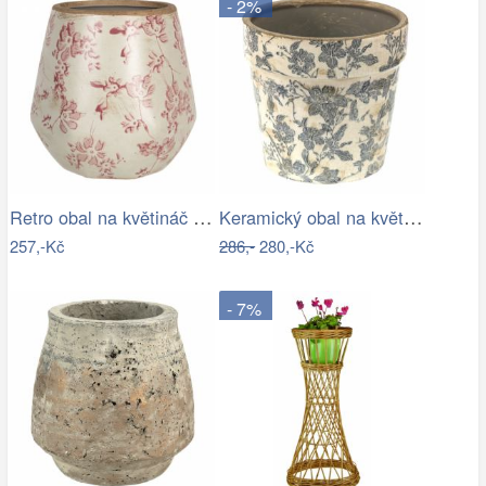
- 2%
Retro obal na květináč s růžovými květy…
Keramický obal na květináč se šedými…
257,-Kč
286,-
280,-Kč
- 7%