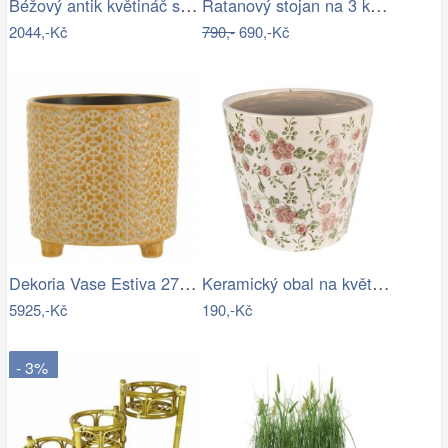
Béžový antik květináč slepička Farm…
Ratanový stojan na 3 květiny, světlý
2044,-Kč
790,-
690,-Kč
Dekoria Vase Estiva 27x27x36 cm,…
Keramický obal na květináč s růžovými…
5925,-Kč
190,-Kč
- 3%