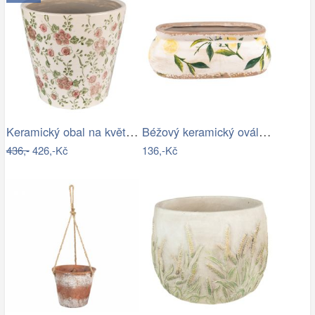
Keramický obal na květináč s růžovými…
Béžový keramický oválný obal na…
436,-
426,-Kč
136,-Kč