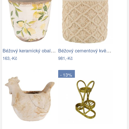
Béžový keramický obal na květináč s…
Béžový cementový květináč s drhaným…
163,-Kč
981,-Kč
- 13%