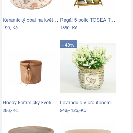
Keramický obal na květináč s kvítky…
Regál 5 polic TOSEA Tempo Kondela
190,-Kč
1550,-Kč
- 48%
Hnedý keramický kvetináč s pierkami -…
Levandule v proutěném květináči
286,-Kč
240,-
125,-Kč