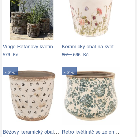
Vingo Ratanový květináč - kulatý…
Keramický obal na květináč s lučními…
579,-Kč
681,-
666,-Kč
- 2%
- 2%
Béžový keramický obal na květináč se…
Retro květináč se zelenými květy Tien…