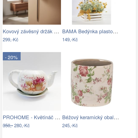
Kovový závěsný držák na květináč
BAMA Bedýnka plastová TINA 3WT
299,-Kč
149,-Kč
- 20%
PROHOME - Květináč čajník Levandule
Béžový keramický obal na květináč s…
350,-
280,-Kč
245,-Kč