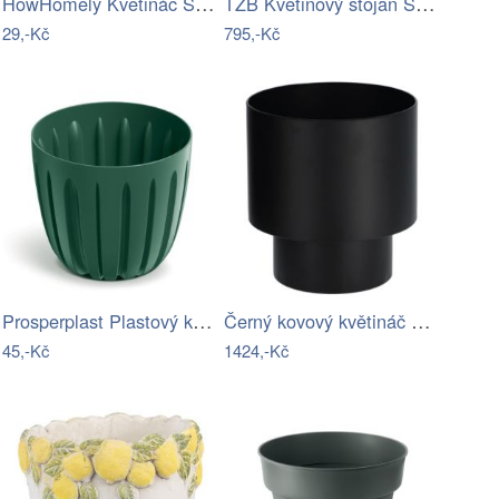
HowHomely Květináč SILVA LINE 11,5x13,2…
TZB Květinový stojan STIGAN černý
29,-Kč
795,-Kč
Prosperplast Plastový květináč WARIOS…
Černý kovový květináč Kave Home Mash Ø…
45,-Kč
1424,-Kč