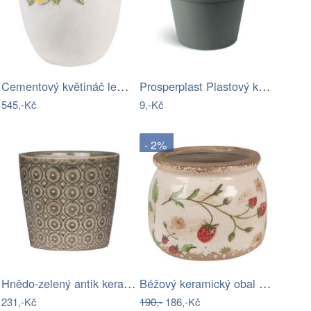
Cementový květináč lemovaný citróny…
Prosperplast Plastový květináč PLANTIS…
545,-Kč
9,-Kč
- 2%
Hnědo-zelený antik keramický obal na…
Béžový keramický obal na květináč s…
231,-Kč
190,-
186,-Kč