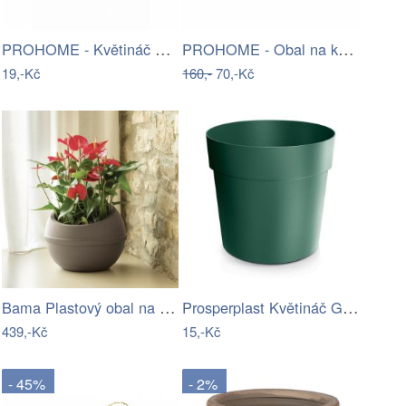
PROHOME - Květináč CAMPANULA 13 terakota
PROHOME - Obal na květináč NITLY 22cm…
19,-Kč
160,-
70,-Kč
Bama Plastový obal na květináč Sfera…
Prosperplast Květináč GROW zelený,…
439,-Kč
15,-Kč
- 45%
- 2%