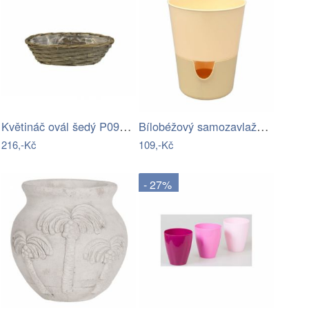
Květináč ovál šedý P0991/4
Bílobéžový samozavlažovací květináč…
216,-Kč
109,-Kč
- 27%