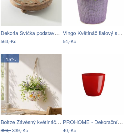
Dekoria Svíčka podstavec Rustic Flame…
Vingo Květináč fialový s igelitovou…
563,-Kč
54,-Kč
- 15%
Boltze Závěsný květináč Konvička Antonia
PROHOME - Dekorační květináč ELLA 13 cm…
399,-
339,-Kč
40,-Kč