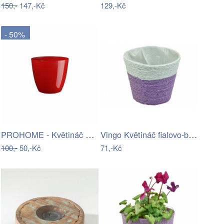
150,-
147,-Kč
129,-Kč
- 50%
PROHOME - Květináč ELLA 21cm červený
Vingo Květináč fialovo-bílý s…
100,-
50,-Kč
71,-Kč