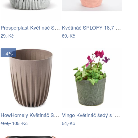
Prosperplast Květináč SCANDY ECO bílý,…
Květináč SPLOFY 18,7 cm
29,-Kč
69,-Kč
- 4%
HowHomely Květináč STRIPPED ECO VII 19…
Vingo Květináč šedý s igelitovou…
109,-
105,-Kč
54,-Kč