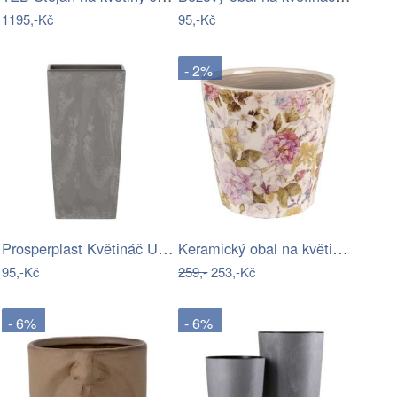
1195,-Kč
95,-Kč
- 2%
Prosperplast Květináč Urbi Special šedý…
Keramický obal na květináč s květy…
95,-Kč
259,-
253,-Kč
- 6%
- 6%