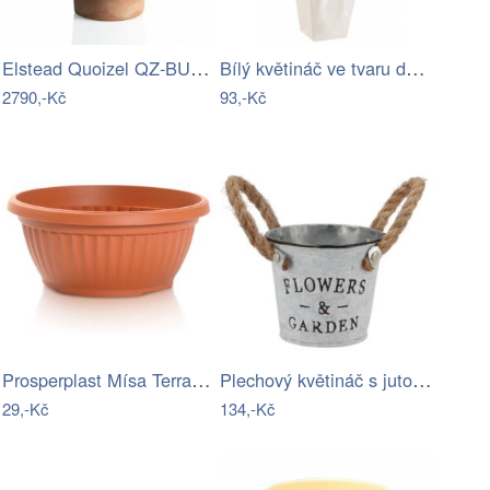
Elstead Quoizel QZ-BUCKLEY-M-MBK - Venk…
Bílý květináč ve tvaru dárkové tašky -…
2790,-Kč
93,-Kč
Prosperplast Mísa Terra terakota,…
Plechový květináč s jutovými uchy…
29,-Kč
134,-Kč