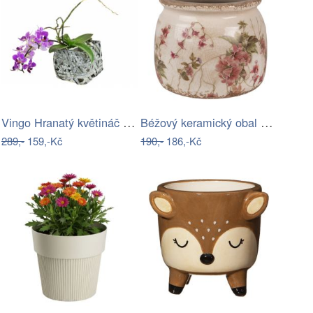
Vingo Hranatý květináč z dýhy šedý s…
Béžový keramický obal na květináč s…
289,-
159,-Kč
190,-
186,-Kč