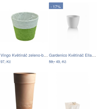
- 17%
Vingo Květináč zeleno-bílý s igelitovou…
Gardenico Květináč Ella matt bílá, pr.…
97,-Kč
59,-
49,-Kč