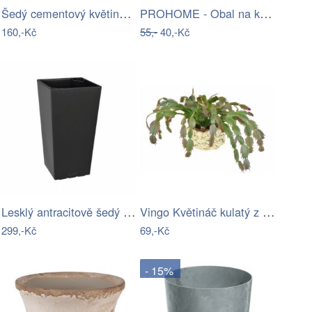
Šedý cementový květináč Palmy - Ø 15*14…
PROHOME - Obal na květy ORCHIDEA 14cm
160,-Kč
55,-
40,-Kč
Lesklý antracitově šedý květináč vhodný…
Vingo Květináč kulatý z kukuřičného…
299,-Kč
69,-Kč
- 15%