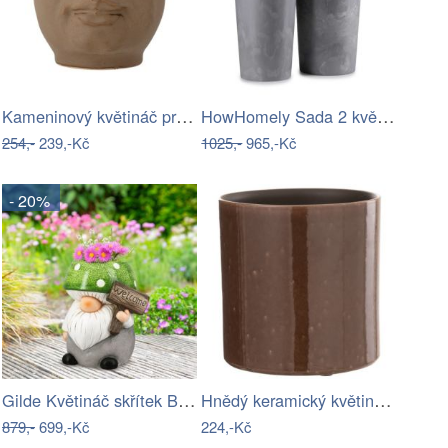
Kameninový květináč průměr 10,5 cm…
HowHomely Sada 2 květináčů URBANIKA…
254,-
239,-Kč
1025,-
965,-Kč
- 20%
Gilde Květináč skřítek Borgin, 25 cm
Hnědý keramický květináč J-line Bore Ø…
879,-
699,-Kč
224,-Kč