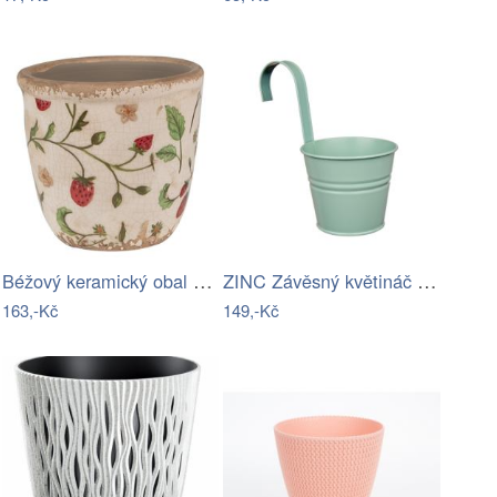
Béžový keramický obal na květináč s…
ZINC Závěsný květináč 13 cm - sv. zelená
163,-Kč
149,-Kč