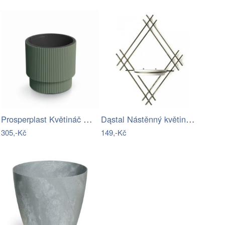
Prosperplast Květináč MILLA antracit,…
Dąstal Nástěnný květinový stojan LOFT…
305,-Kč
149,-Kč