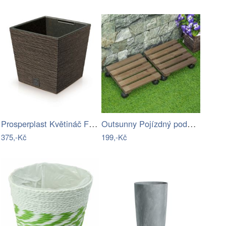
Prosperplast Květináč FUSU ECO III…
Outsunny Pojízdný podstavec pod…
375,-Kč
199,-Kč