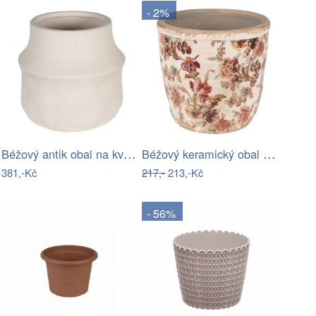
- 2%
Béžový antik obal na květináč Lora L -…
Béžový keramický obal na květináč s…
381,-Kč
217,-
213,-Kč
- 56%