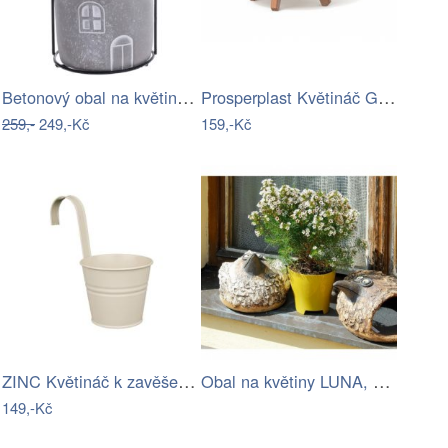
Betonový obal na květináč House šedá,…
Prosperplast Květináč Gracyeen přírodní…
259,-
249,-Kč
159,-Kč
ZINC Květináč k zavěšení 13 cm - béžová
Obal na květiny LUNA, zelená oliva,…
149,-Kč