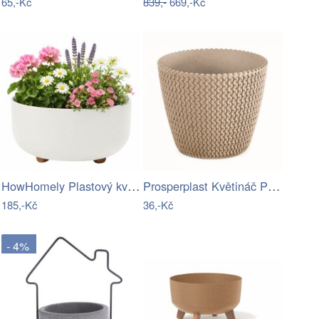
65,-Kč
839,-
669,-Kč
HowHomely Plastový květináč na…
Prosperplast Květináč PLOWY ECO natural…
185,-Kč
36,-Kč
- 4%