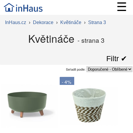
☰
InHaus.cz
›
Dekorace
›
Květináče
›
Strana 3
Květináče
- strana 3
Filtr ✔︎
Seřadit podle:
- 4%