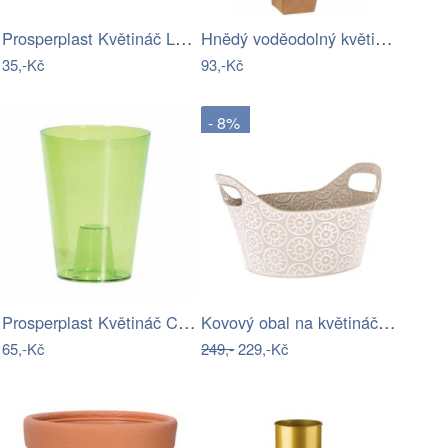
Prosperplast Květináč Lofly šedý kámen,…
Hnědý voděodolný květináč ve tvaru…
35,-Kč
93,-Kč
- 8%
Prosperplast Květináč Coubi Orchidea…
Kovový obal na květináč s uchy Farisa…
65,-Kč
249,-
229,-Kč