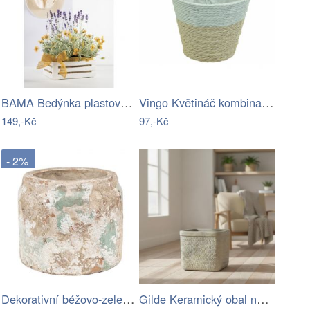
BAMA Bedýnka plastová TINA 3WT
Vingo Květináč kombinace přírodní a…
149,-Kč
97,-Kč
- 2%
Dekorativní béžovo-zelený antik…
Gilde Keramický obal na květináč Košík