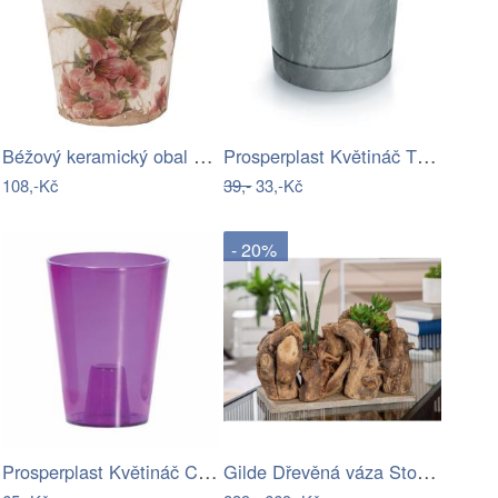
Béžový keramický obal na květináč s…
Prosperplast Květináč TUBOS P BETON…
108,-Kč
39,-
33,-Kč
- 20%
Prosperplast Květináč Coubi Orchidea…
Gilde Dřevěná váza Stormlight