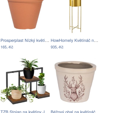
Prosperplast Nízký květináč Classic…
HowHomely Květináč na stojanu HUGO 75…
165,-Kč
935,-Kč
TZB Stojan na květiny JOSE RUSTIC černý…
Béžový obal na květináč s jelenem…