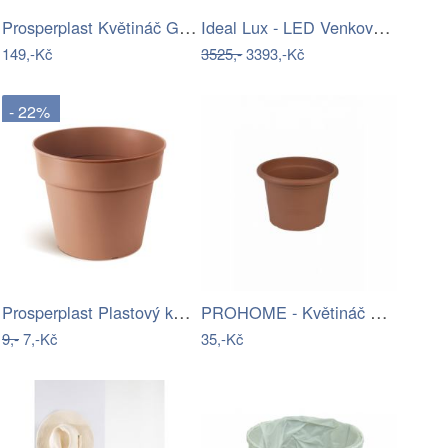
Prosperplast Květináč Gracyeen zemitě…
Ideal Lux - LED Venkovní lampa BOEING…
149,-Kč
3525,-
3393,-Kč
- 22%
Prosperplast Plastový květináč PLANTIS…
PROHOME - Květináč CAMPANULA 17 terakota
9,-
7,-Kč
35,-Kč