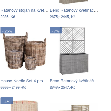
Ratanový stojan na květináče - AX
Beno Ratanový květináč s oporou 3 v 1…
2286,-Kč
2675,-
2445,-Kč
- 25%
- 7%
House Nordic Set 4 proutěných květináčů…
Beno Ratanový květináč s oporou 3 v 1…
3333,-
2499,-Kč
2747,-
2547,-Kč
- 4%