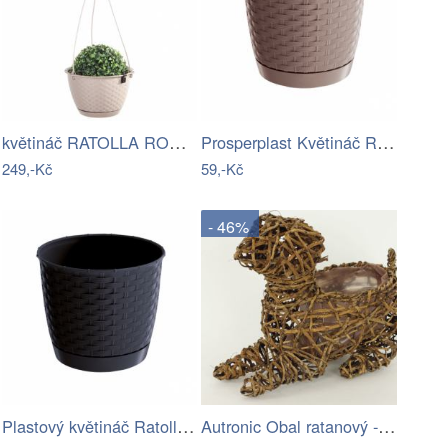
květináč RATOLLA ROUND 21,7 v.14,2cm,3…
Prosperplast Květináč Ratolla Round…
249,-Kč
59,-Kč
- 46%
Plastový květináč Ratolla Round…
Autronic Obal ratanový - tvar psa AB1014