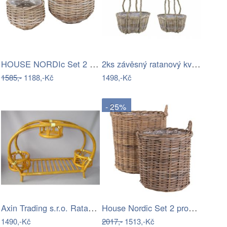
HOUSE NORDIc Set 2 proutěných květináčů…
2ks závěsný ratanový květináč / taška…
1585,-
1188,-Kč
1498,-Kč
- 25%
Axin Trading s.r.o. Ratanový stojan na…
House Nordic Set 2 proutěných květináčů…
1490,-Kč
2017,-
1513,-Kč