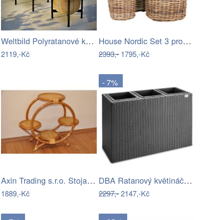
Weltbild Polyratanové květináče v…
House Nordic Set 3 proutěných květináčů…
2119,-Kč
2393,-
1795,-Kč
- 7%
Axin Trading s.r.o. Stojan na 4 květiny…
DBA Ratanový květináč 3 v 1 černá
1889,-Kč
2297,-
2147,-Kč