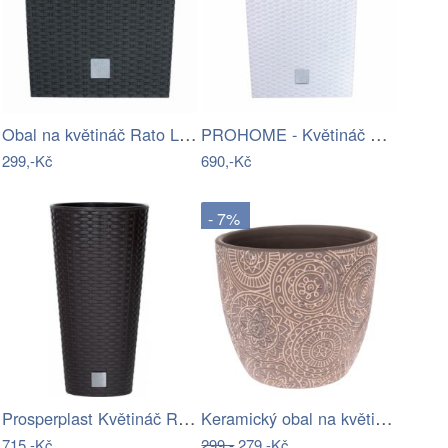
Obal na květináč Rato Low antracitová,…
PROHOME - Květináč Rato Low 32cm bílý
299,-Kč
690,-Kč
- 7%
Prosperplast Květináč Round Rato tmavě…
Keramický obal na květináč Ornament, 17…
715,-Kč
299,-
279,-Kč