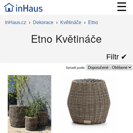
☰
InHaus.cz
›
Dekorace
›
Květináče
›
Etno
Etno Květináče
Filtr ✔︎
Seřadit podle: