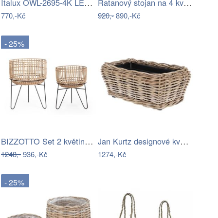
Italux OWL-2695-4K LED Fenis | 5W…
Ratanový stojan na 4 květiny - světlý…
770,-Kč
920,-
890,-Kč
- 25%
BIZZOTTO Set 2 květináčů YULIAN kovová…
Jan Kurtz designové květináče Palau (18…
1248,-
936,-Kč
1274,-Kč
- 25%