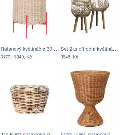
Ratanový květináč ø 30 cm Splint –…
Set 2ks přírodní květináč na nožičkách…
3179,-
3049,-Kč
3348,-Kč
Jan Kurtz designové květináče Palau …
Ferm Living designové stojany na…