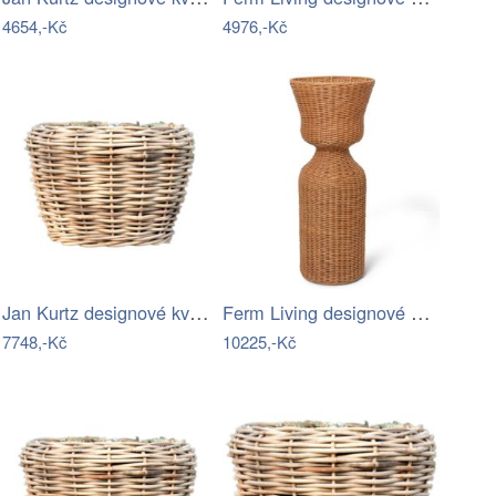
4654,-Kč
4976,-Kč
Jan Kurtz designové květináče Palau …
Ferm Living designové stojany na…
7748,-Kč
10225,-Kč