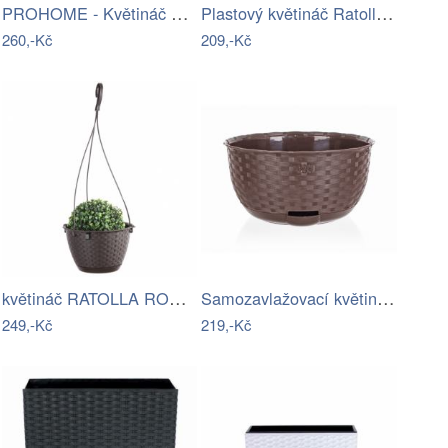
PROHOME - Květináč Rato Low 20cm bílý
Plastový květináč Ratolla Round tmavě…
260,-Kč
209,-Kč
květináč RATOLLA ROUND 21,7 v.14,2cm,3…
Samozavlažovací květináč průměr 29 cm
249,-Kč
219,-Kč