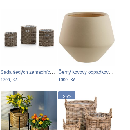
Sada šedých zahradních květináčů Bonami…
Černý kovový odpadkový koš Yamazaki Rin…
1790,-Kč
1999,-Kč
- 25%