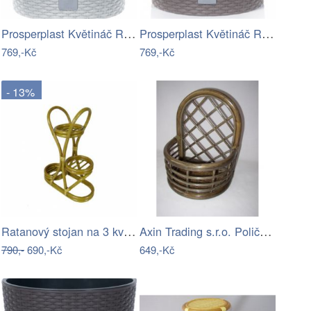
Prosperplast Květináč Rato Knitted bílý…
Prosperplast Květináč Rato Knitted…
769,-Kč
769,-Kč
- 13%
Ratanový stojan na 3 květiny, světlý
Axin Trading s.r.o. Polička závěsná na…
790,-
690,-Kč
649,-Kč