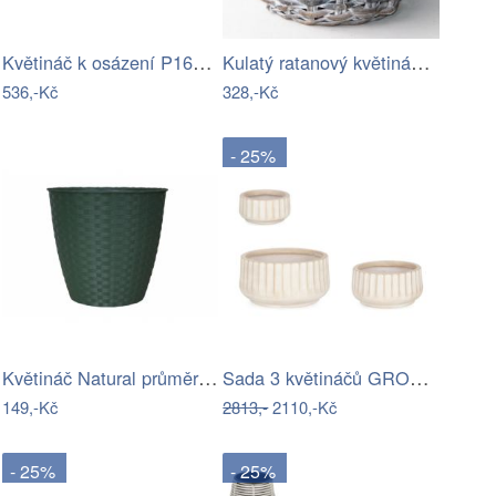
Květináč k osázení P1637 2ks
Kulatý ratanový květináč s bílou…
536,-Kč
328,-Kč
- 25%
Květináč Natural průměr 22,2 cm
Sada 3 květináčů GROOVY Béžová
149,-Kč
2813,-
2110,-Kč
- 25%
- 25%