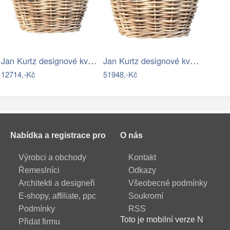
Jan Kurtz designové květináče Palau …
Jan Kurtz designové květináče Palau …
12714,-Kč
51948,-Kč
Nabídka a registrace pro
O nás
Výrobci a obchody
Kontakt
Řemeslníci
Odkazy
Architekti a designeři
Všeobecné podmínky
E-shopy, affiliate, ppc
Soukromí
Podmínky
RSS
Toto je mobilní verze N
Přidat firmu