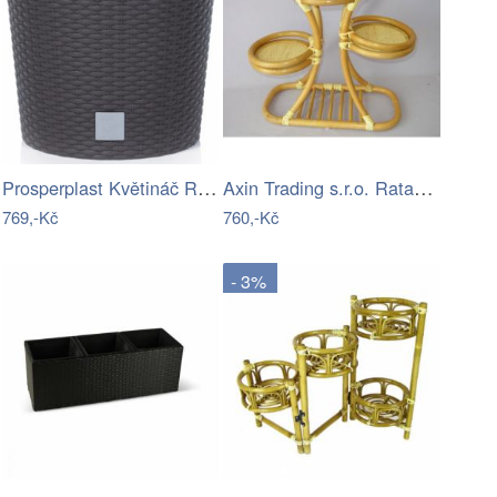
Prosperplast Květináč Rato Knitted…
Axin Trading s.r.o. Ratanový stojánek…
769,-Kč
760,-Kč
- 3%