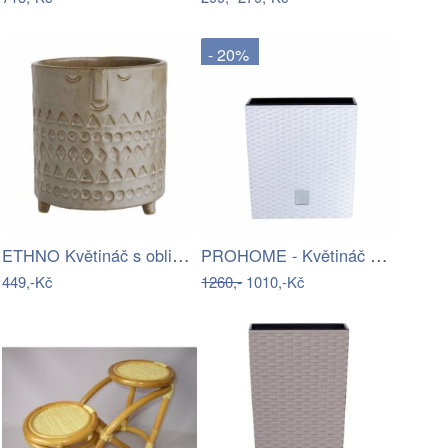
- 20%
ETHNO Květináč s obličejem 14 cm - sv…
PROHOME - Květináč Rato Low 40cm bílý
449,-Kč
1260,-
1010,-Kč