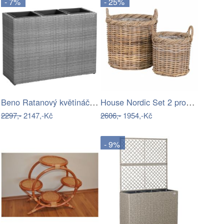
- 7%
- 25%
Beno Ratanový květináč 3 v 1 šedá
House Nordic Set 2 proutěných květináčů…
2297,-
2147,-Kč
2606,-
1954,-Kč
- 9%