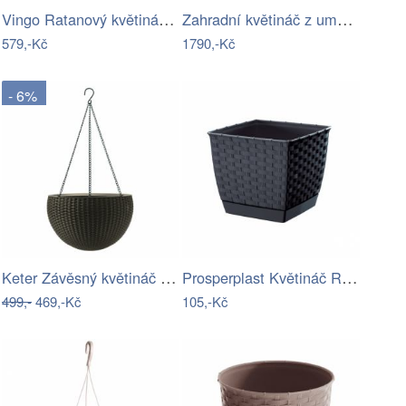
Vingo Ratanový květináč - kulatý…
Zahradní květináč z umělého ratanu…
579,-Kč
1790,-Kč
- 6%
Keter Závěsný květináč Sphere antracit,…
Prosperplast Květináč Ratolla Square…
499,-
469,-Kč
105,-Kč