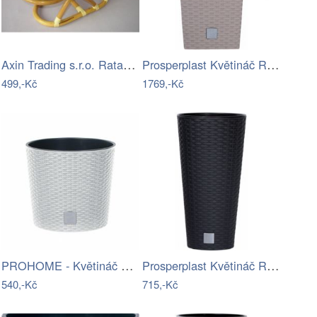
Axin Trading s.r.o. Ratanový stojánek…
Prosperplast Květináč Rato Champaing…
499,-Kč
1769,-Kč
PROHOME - Květináč Rato Round 30cm bílý
Prosperplast Květináč Round Rato tmavě…
540,-Kč
715,-Kč