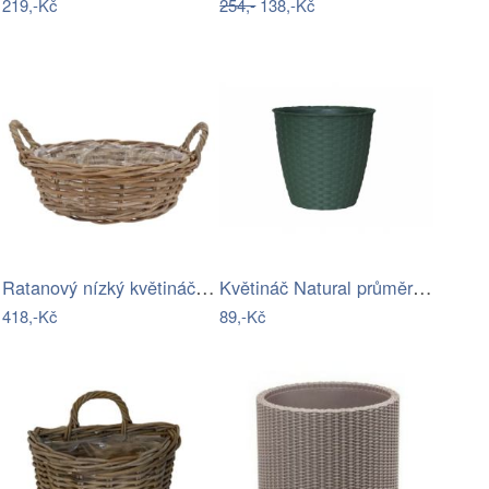
219,-Kč
254,-
138,-Kč
Ratanový nízký květináč /koš s uchy Ivy…
Květináč Natural průměr 19 cm
418,-Kč
89,-Kč