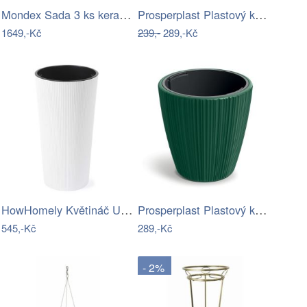
Mondex Sada 3 ks keramických květináčů…
Prosperplast Plastový květináč Venas…
1649,-Kč
239,-
289,-Kč
HowHomely Květináč URBANIKA ECO 57 cm…
Prosperplast Plastový květináč OROS…
545,-Kč
289,-Kč
- 2%