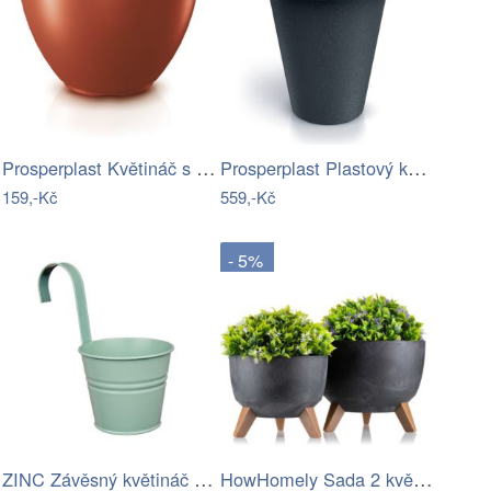
Prosperplast Květináč s vkladem HEOSE…
Prosperplast Plastový květináč ORIGINAL…
159,-Kč
559,-Kč
- 5%
ZINC Závěsný květináč 13 cm - sv. zelená
HowHomely Sada 2 květináčů Rosa Linea…