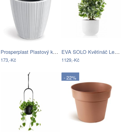
Prosperplast Plastový květináč OROS…
EVA SOLO Květináč Legio Nova velký, bílý
173,-Kč
1129,-Kč
- 22%