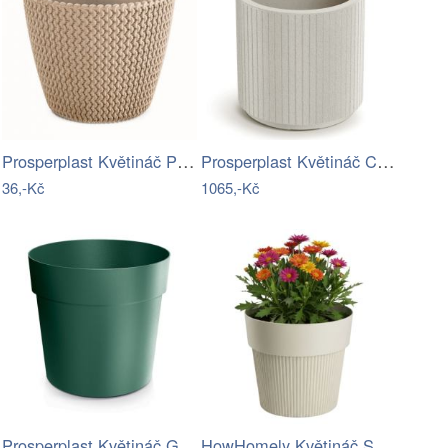
Prosperplast Květináč PLOWY ECO natural…
Prosperplast Květináč Coros Round…
36,-Kč
1065,-Kč
Prosperplast Květináč GROW zelený,…
HowHomely Květináč SILVA LINE 12,7x14,5…