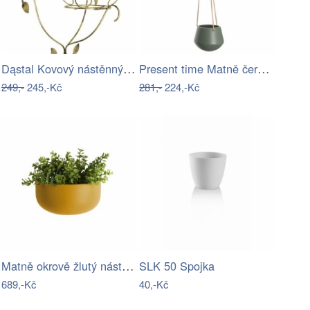
Dąstal Kovový nástěnný květinový držák
Present time Matně černý keramický…
249,-
245,-Kč
281,-
224,-Kč
Matně okrově žlutý nástěnný keramický…
SLK 50 Spojka
689,-Kč
40,-Kč