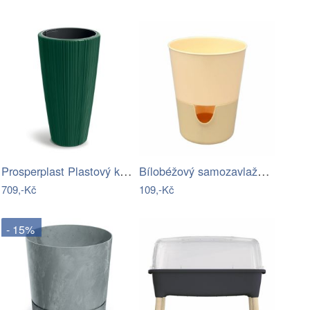
Prosperplast Plastový květináč OROS 39…
Bílobéžový samozavlažovací květináč…
709,-Kč
109,-Kč
- 15%