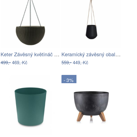
Keter Závěsný květináč Sphere antracit,…
Keramický závěsný obal na květináč ø 13…
499,-
469,-Kč
559,-
449,-Kč
- 3%