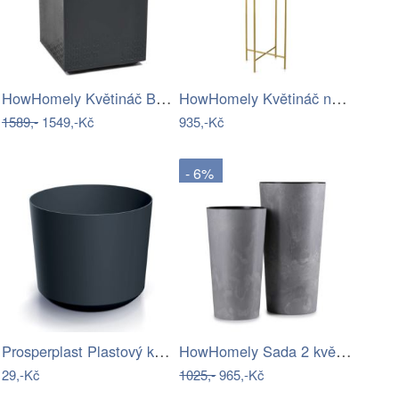
HowHomely Květináč Betonic 60x40 cm…
HowHomely Květináč na stojanu HUGO 75…
1589,-
1549,-Kč
935,-Kč
- 6%
Prosperplast Plastový květináč TUBOS…
HowHomely Sada 2 květináčů URBANIKA…
29,-Kč
1025,-
965,-Kč