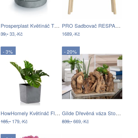
Prosperplast Květináč TUBOS P BETON…
PRO Sadbovač RESPANA PLANTER WOOD HIGH…
39,-
33,-Kč
1689,-Kč
- 3%
- 20%
HowHomely Květináč Flore 19x19 cm šedý…
Gilde Dřevěná váza Stormlight
185,-
179,-Kč
839,-
669,-Kč