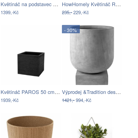
Květináč na podstavec zelený ZACK
HowHomely Květináč Rosa Linea 29x18 cm…
1399,-Kč
235,-
229,-Kč
- 30%
Květináč PAROS 50 cm Černá
Výprodej &Tradition designové květináče…
1939,-Kč
1421,-
994,-Kč