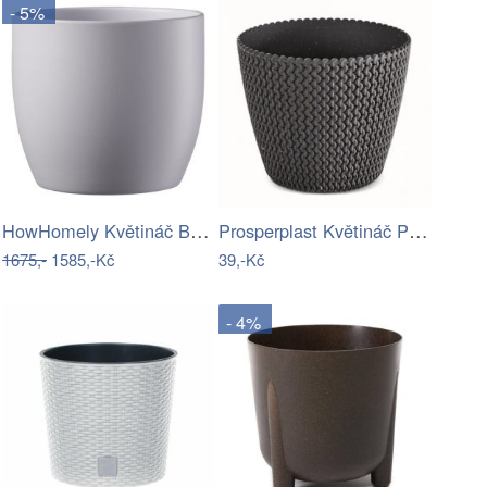
- 5%
HowHomely Květináč Betonic 60x40 cm…
Prosperplast Květináč PLOWY ECO…
1675,-
1585,-Kč
39,-Kč
- 4%