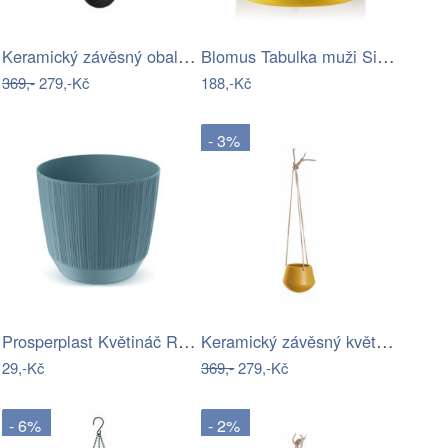
Keramický závěsný obal na květináč ø 12…
Blomus Tabulka muži Signo, kulatá
369,-
279,-Kč
188,-Kč
- 3%
Prosperplast Květináč Ryfo skandinávský…
Keramický závěsný květináč ø 12 cm…
29,-Kč
369,-
279,-Kč
- 6%
- 2%