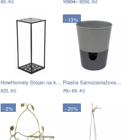
69,-Kč
10934,-
8056,-Kč
- 13%
HowHomely Stojan na květiny Loftstyle…
Plastia Samozavlažovací květináč…
835,-Kč
79,-
69,-Kč
- 2%
- 20%