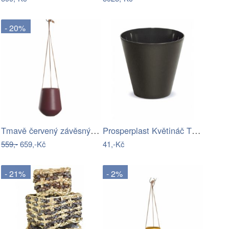
- 20%
Tmavě červený závěsný květináč PT…
Prosperplast Květináč TUBUSO ECO kávový…
559,-
659,-Kč
41,-Kč
- 21%
- 2%