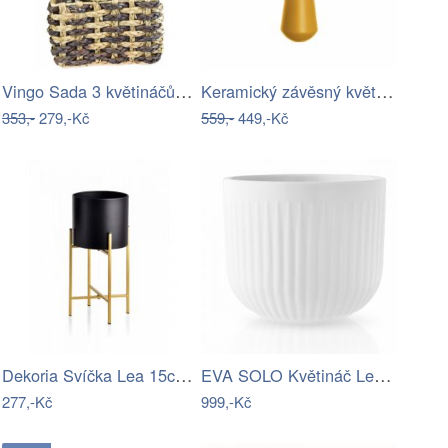
Vingo Sada 3 květináčů z vodního…
Keramický závěsný květináč ø 13,5 cm…
353,-
279,-Kč
559,-
449,-Kč
Dekoria Svíčka Lea 15cm coffee, 7 x 15…
EVA SOLO Květináč Legio Nova malý, bílý
277,-Kč
999,-Kč