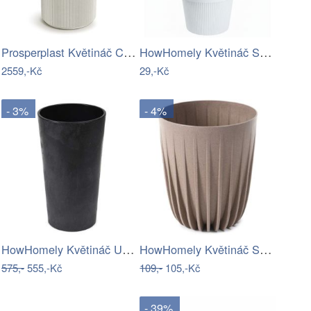
Prosperplast Květináč Coros Round High…
HowHomely Květináč SILVA LINE 11,5x13,2…
2559,-Kč
29,-Kč
- 3%
- 4%
HowHomely Květináč URBANIKA 57 cm černý…
HowHomely Květináč STRIPPED ECO VII 19…
575,-
555,-Kč
109,-
105,-Kč
- 39%