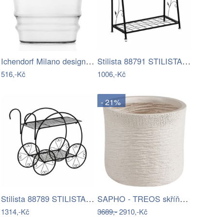
Ichendorf Milano designové květináče…
Stilista 88791 STILISTA Stojan na…
516,-Kč
1006,-Kč
- 21%
Stilista 88789 STILISTA Stojan na…
SAPHO - TREOS skříňka horní dvířková…
1314,-Kč
3689,-
2910,-Kč