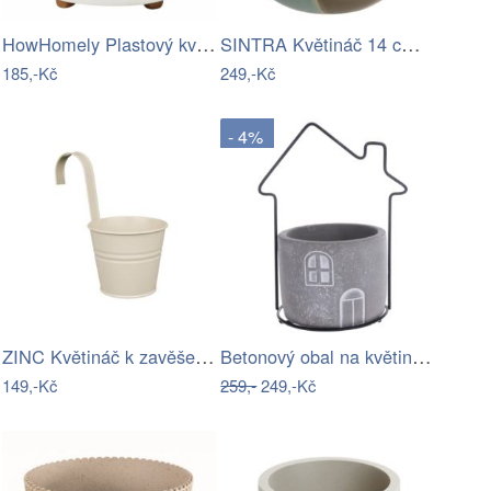
HowHomely Plastový květináč na…
SINTRA Květináč 14 cm - šedá
185,-Kč
249,-Kč
- 4%
ZINC Květináč k zavěšení 13 cm - béžová
Betonový obal na květináč House šedá,…
149,-Kč
259,-
249,-Kč