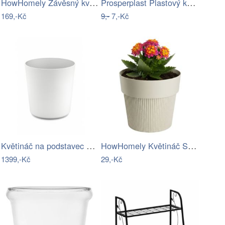
HowHomely Závěsný květináč AERA HANG 17…
Prosperplast Plastový květináč PLANTIS…
169,-Kč
9,-
7,-Kč
Květináč na podstavec světle šedý ZACK
HowHomely Květináč SILVA LINE 11,5x13,2…
1399,-Kč
29,-Kč