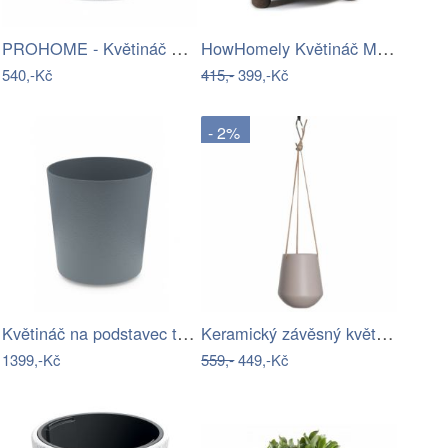
PROHOME - Květináč Rato Round 30cm bílý
HowHomely Květináč MOSS ECO III 34 cm…
540,-Kč
415,-
399,-Kč
- 2%
Květináč na podstavec tmavě šedý ZACK
Keramický závěsný květináč ø 13,5 cm…
1399,-Kč
559,-
449,-Kč