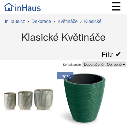
☰
InHaus.cz
›
Dekorace
›
Květináče
›
Klasické
Klasické Květináče
Filtr ✔︎
Seřadit podle:
- 20%