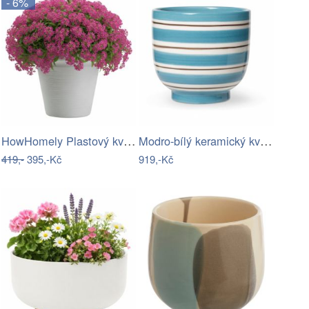
- 6%
HowHomely Plastový květináč Riflo 40x46…
Modro-bílý keramický květináč Kähler…
419,-
395,-Kč
919,-Kč