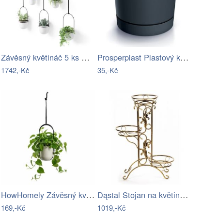
Závěsný květináč 5 ks Umbra TRIFLORA -…
Prosperplast Plastový květináč TUBOS P…
1742,-Kč
35,-Kč
HowHomely Závěsný květináč AERA HANG 17…
Dąstal Stojan na květiny Cheryl zlatý
169,-Kč
1019,-Kč