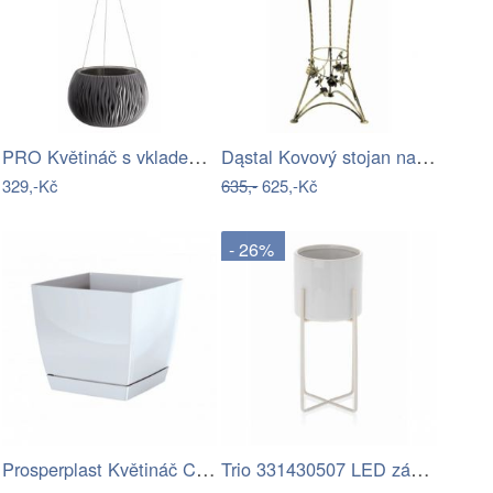
PRO Květináč s vkladem a ocel. lankem…
Dąstal Kovový stojan na květináč Sibyl
329,-Kč
635,-
625,-Kč
- 26%
Prosperplast Květináč Coubi Square s…
Trio 331430507 LED závěsné stropní…