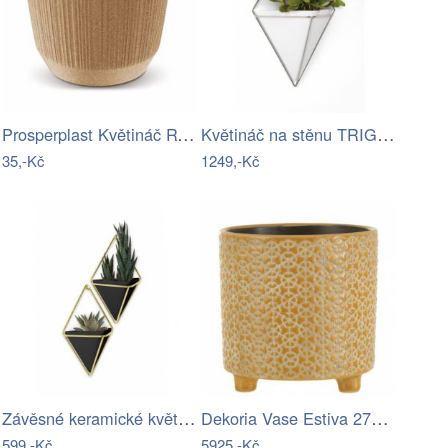
Prosperplast Květináč RYWO ECO natural…
Květináč na stěnu TRIGG velký
35,-Kč
1249,-Kč
Závěsné keramické květináče na bylinky…
Dekoria Vase Estiva 27x27x36 cm,…
599,-Kč
5925,-Kč