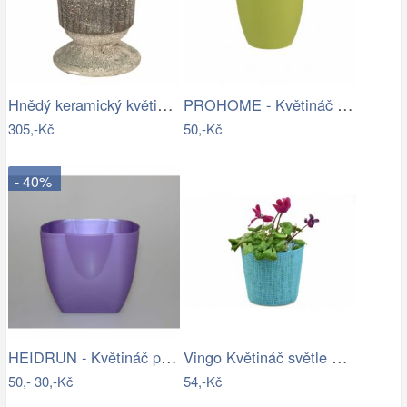
Hnědý keramický květináč s patinou v…
PROHOME - Květináč dekorační ELLA 15cm…
305,-Kč
50,-Kč
- 40%
HEIDRUN - Květináč plast 16x16cm různé…
Vingo Květináč světle modrý s…
50,-
30,-Kč
54,-Kč