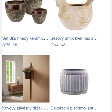
Set 3ks hnědý keramický květináč…
Béžový antik květináč slepička Farm…
2875,-Kč
2044,-Kč
Kovový závěsný držák na květináč
Dekorační plechový antik obal na…