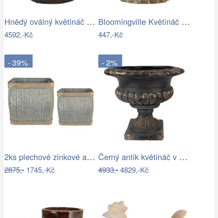
Hnědý oválný květináč na noze zdobený…
Bloomingville Květináč Feren Ø 12 cm
4592,-Kč
447,-Kč
- 39%
- 2%
2ks plechové zinkové antik obaly na…
Černý antik květináč v barokním stylu…
2875,-
1745,-Kč
4933,-
4829,-Kč