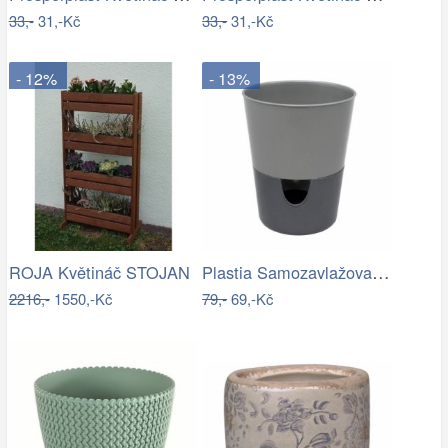
33,-
31,-Kč
33,-
31,-Kč
- 12%
- 13%
Plastia Samozavlažovací květináč…
ROJA Květináč STOJAN
2216,-
1550,-Kč
79,-
69,-Kč