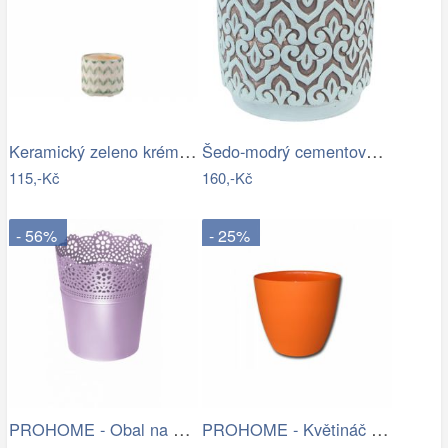
Keramický zeleno krémový květináč se…
Šedo-modrý cementový obal na květináč s…
115,-Kč
160,-Kč
- 56%
- 25%
PROHOME - Obal na květináč LACE 18cm
PROHOME - Květináč dekorační ELLA 21cm…