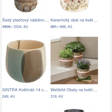
Šedý plechový nástěnný květináč ve…
Keramický obal na květináč s lučními…
3406,-
3334,-Kč
681,-
666,-Kč
SINTRA Květináč 14 cm - šedá
Weltbild Obaly na květináče z mořské…
249,-Kč
319,-Kč