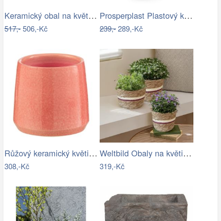
Keramický obal na květináč s levandulí…
Prosperplast Plastový květináč Venas…
517,-
506,-Kč
239,-
289,-Kč
Růžový keramický květináč J-line Asol…
Weltbild Obaly na květináče z mořské…
308,-Kč
319,-Kč