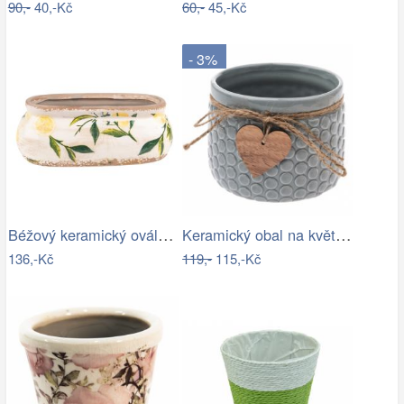
90,-
40,-Kč
60,-
45,-Kč
- 3%
Béžový keramický oválný obal na…
Keramický obal na květináč Heart, šedá,…
136,-Kč
119,-
115,-Kč