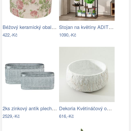
Béžový keramický obal na květináč s…
Stojan na květiny ADITE TYP 2 Tempo…
422,-Kč
1090,-Kč
2ks zinkový antik plechový oválný…
Dekoria Květináčový obal Leaf I…
2529,-Kč
616,-Kč