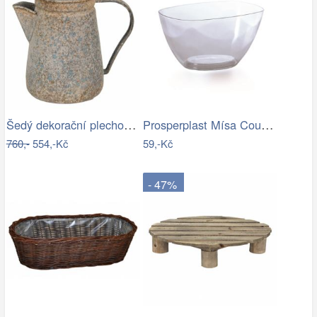
Šedý dekorační plechový džbánek s…
Prosperplast Mísa Coubi Orchidea…
760,-
554,-Kč
59,-Kč
- 47%