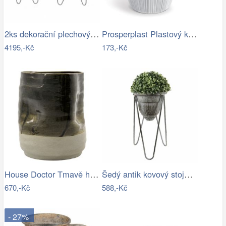
2ks dekorační plechový antik obal na…
Prosperplast Plastový květináč OROS…
4195,-Kč
173,-Kč
House Doctor Tmavě hnědý kameninový…
Šedý antik kovový stojan na květiny - Ø…
670,-Kč
588,-Kč
- 27%