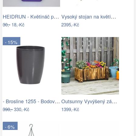
HEIDRUN - Květináč plast 13x13cm různé…
Vysoký stojan na květiny provence - SD
30,-
18,-Kč
2395,-Kč
- 15%
- Brosline 1255 - Bodové svítidlo POINT…
Outsunny Vyvýšený záhon z jedlového…
390,-
330,-Kč
1399,-Kč
- 6%