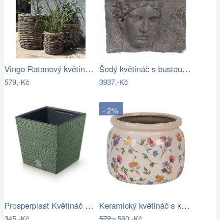
Vingo Ratanový květináč - kulatý…
Šedý květináč s bustou v antickém stylu…
579,-Kč
3937,-Kč
- 2%
Prosperplast Květináč FUSU V zelený,…
Keramický květináč s květinami…
345,-Kč
572,-
560,-Kč