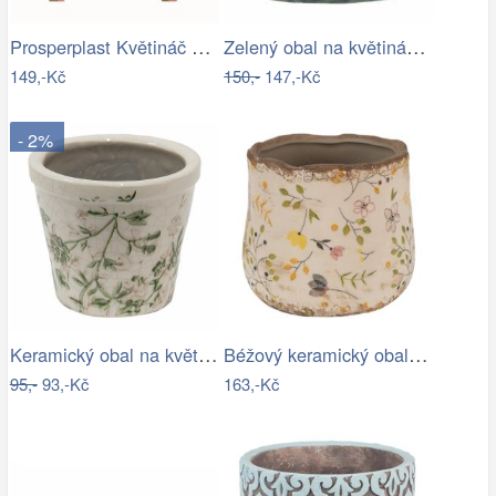
Prosperplast Květináč Gracyeen bílý,…
Zelený obal na květináč s květy a…
149,-Kč
150,-
147,-Kč
- 2%
Keramický obal na květináč se zelenými…
Béžový keramický obal na květináč se…
95,-
93,-Kč
163,-Kč