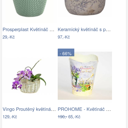
Prosperplast Květináč Splofy šalvěj,…
Keramický květináč s popraskáním Melun …
29,-Kč
97,-Kč
- 66%
Vingo Proutěný květináč košíček s…
PROHOME - Květináč kulatý vysoký…
129,-Kč
190,-
65,-Kč