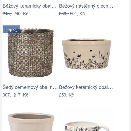
Béžový keramický obal na květináč se…
Béžový nástěnný plechový květináč Fun…
245,-
240,-Kč
880,-
501,-Kč
- 29%
Šedý cementový obal na květináč s…
Béžový keramický obal na květináč s…
307,-
217,-Kč
259,-Kč