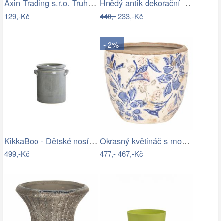
Axin Trading s.r.o. Truhlík vrbový…
Hnědý antik dekorační stolek na květiny…
129,-Kč
440,-
233,-Kč
- 2%
KikkaBoo - Dětské nosítko MYRA MESH…
Okrasný květináč s modrými květy - Ø 18…
499,-Kč
477,-
467,-Kč