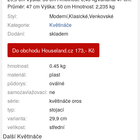
Průměr: 47 cm Výška: 50 cm Hmotnost: 2,235 kg
Styl:
Moderní,Klasické,Venkovské
Kategorie:
Květináče
Dodání:
skladem
Do obchodu Houseland.cz
173
,-
Kč
hmotnost:
0.45 kg
materiál:
plast
půdorys:
oválné
samozavlažovací:
ne
série:
květináče oros
typ:
stojací
varianta:
29,9 cm
velikost:
střední
Další Květináče