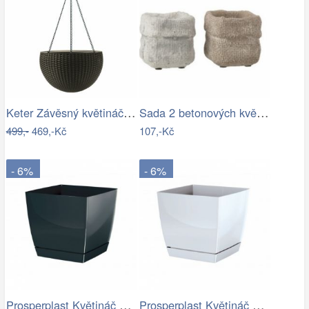
Keter Závěsný květináč Sphere antracit,…
Sada 2 betonových květináčů Ciment – 8*…
499,-
469,-Kč
107,-Kč
- 6%
- 6%
Prosperplast Květináč Coubi Square s…
Prosperplast Květináč Coubi Square s…