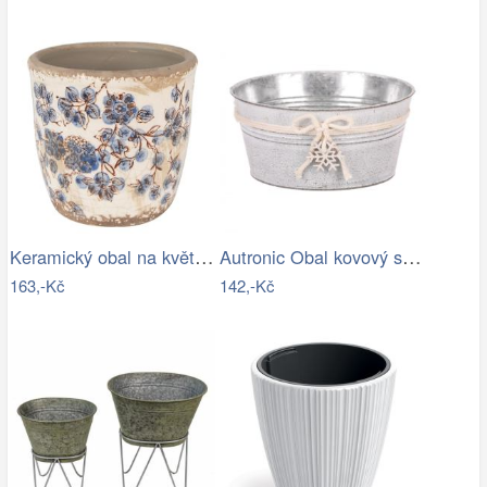
Keramický obal na květináč s modrými…
Autronic Obal kovový s dřevěnou vločkou…
163,-Kč
142,-Kč