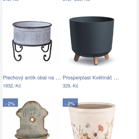
Plechový antik obal na květináč/ lavór…
Prosperplast Květináč GRACIE II antracit
1932,-Kč
329,-Kč
- 2%
- 2%