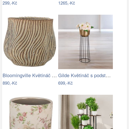
299,-Kč
1265,-Kč
Bloomingville Květináč Dua Ø 19 cm
Gilde Květináč s podstavcem, zlatý
890,-Kč
699,-Kč