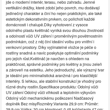
jde o moderní interiér, terasu, nebo zahradu. Jemné
vertikální drážky, které zdobí jeho povrch, mu dodávají
jedinečný charakter a činí ho nejen praktickým, ale také
estetickým dekorativním prvkem, co polichotí každé
domácnosti i chalupě.Díky vyhotovení z vysoce
odolného plastu květináč vyniká svou dlouhou životností
a odolností vůči UV záření i proměnlivým povětrnostním
podmínkám, což z něj činí ideální volbu pro vnitřní i
venkovní prostory. Díky vyjímatelné vložce je péče o
rostliny snadná a navíc poskytuje optimální podmínky
pro jejich růst.Květináč je navržen s ohledem na
praktičnost, správné podmínky pro květiny a jinou zeleň
a zároveň na estetiku. Jeho jednoduchý, ale výrazný tvar
je ideální pro minimalistická aranžmá i pro klasičtější
interiéry. S lehkou, ale stabilní konstrukcí je vhodný pro
různé druhy rostlin.Specifikace produktu: Odolný vůči
UV záření Odolný vůči vlhkosti a teplotním výkyvům
Odolný vůči mechanickému poškození Nadčasový
doplněk Bez mísyRozměry:Varianta 29,9 cm: Průměr:
29,9 cm Výška: 30 cm Hmotnost: 0,45 kgVarianta 47 cm: