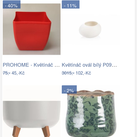
- 40%
- 11%
PROHOME - Květináč COUBI 19 hranatý…
Květináč ovál bílý P0990/2
75,-
45,-Kč
3015,-
102,-Kč
- 2%