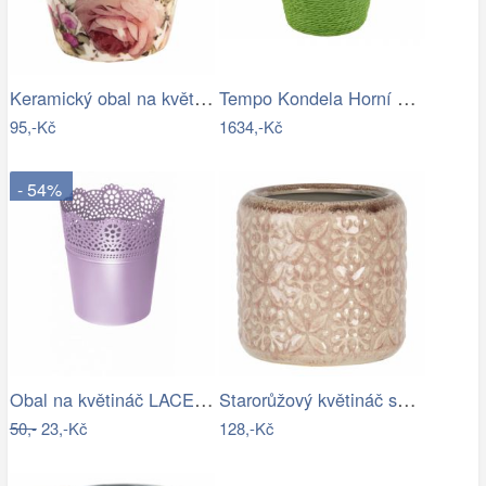
Keramický obal na květináč s růžemi…
Tempo Kondela Horní skříňka JULIA TYP 2…
95,-Kč
1634,-Kč
- 54%
Obal na květináč LACE 14cm
Starorůžový květináč se vzorem a…
50,-
23,-Kč
128,-Kč