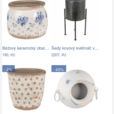
Béžový keramický obal na květináč s…
Šedý kovový květináč ve stojanu Oteks -…
190,-Kč
2207,-Kč
- 2%
- 43%