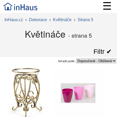
☰
InHaus.cz
›
Dekorace
›
Květináče
›
Strana 5
Květináče
- strana 5
Filtr ✔︎
Seřadit podle: