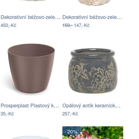
Dekorativní béžovo-zelený antik…
Dekorativní béžovo-zelený antik…
450,-Kč
150,-
147,-Kč
Prosperplast Plastový květináč REGULAS…
Opálový antik keramický obal na…
35,-Kč
257,-Kč
- 20%