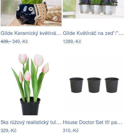
Gilde Keramický květináč s rybou Kjell,…
Gilde Květináč na zeď \"Vogelhaus\"
439,-
349,-Kč
1289,-Kč
5ks růžový realistický tulipán Tulips v…
House Doctor Set tří papírových…
329,-Kč
310,-Kč