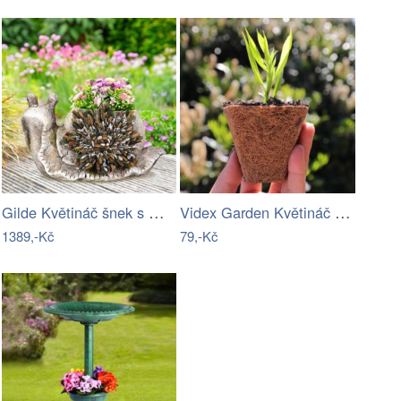
Gilde Květináč šnek s mozaikou \"Selma\"
Videx Garden Květináč z kokosového…
1389,-Kč
79,-Kč