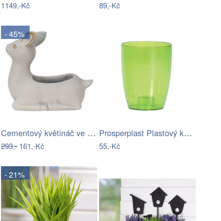
1149,-Kč
89,-Kč
- 45%
Cementový květináč ve tvaru srnečky -…
Prosperplast Plastový květináč na…
293,-
161,-Kč
55,-Kč
- 21%