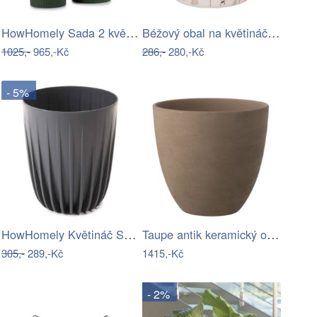
HowHomely Sada 2 květináčů URBANICA ECO…
Béžový obal na květináč s houbičkami…
1025,-
965,-Kč
286,-
280,-Kč
- 5%
HowHomely Květináč STRIPPED ECO V 30 cm…
Taupe antik keramický obal na květináč…
305,-
289,-Kč
1415,-Kč
- 2%