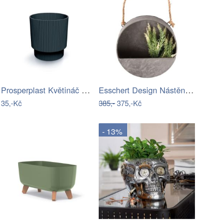
Prosperplast Květináč MILLA VII…
Esschert Design Nástěnný kovový…
35,-Kč
385,-
375,-Kč
- 13%