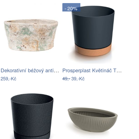
- 20%
Dekorativní béžový antik terakotový…
Prosperplast Květináč TUBOS PM s miskou…
259,-Kč
49,-
39,-Kč