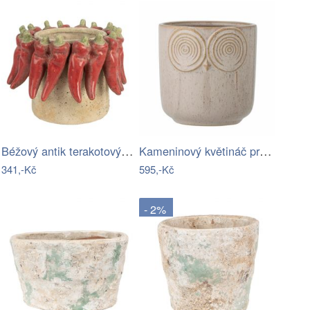
Béžový antik terakotový obal na…
Kameninový květináč průměr 12,5 cm…
341,-Kč
595,-Kč
- 2%