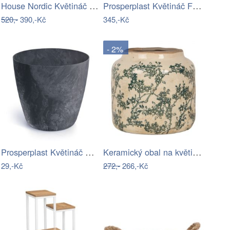
House Nordic Květináč FLOWERPOT hnědý…
Prosperplast Květináč FUSU V modrý,…
520,-
390,-Kč
345,-Kč
- 2%
Prosperplast Květináč MATIS betonově…
Keramický obal na květináč se zelenými…
29,-Kč
272,-
266,-Kč