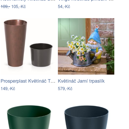
109,-
105,-Kč
54,-Kč
Prosperplast Květináč Tubus Effect…
Květináč Jarní trpaslík
149,-Kč
579,-Kč