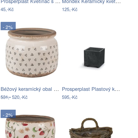
Prosperplast Květináč s vkladem Sandy…
Mondex Keramický květináč na stojanu…
45,-Kč
125,-Kč
- 2%
Béžový keramický obal na květináč se…
Prosperplast Plastový květináč SIERRAS…
531,-
520,-Kč
595,-Kč
- 2%