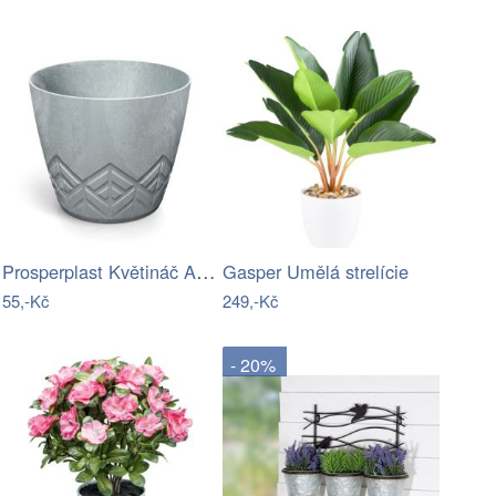
Prosperplast Květináč ARECA šedý beton,…
Gasper Umělá strelície
55,-Kč
249,-Kč
- 20%