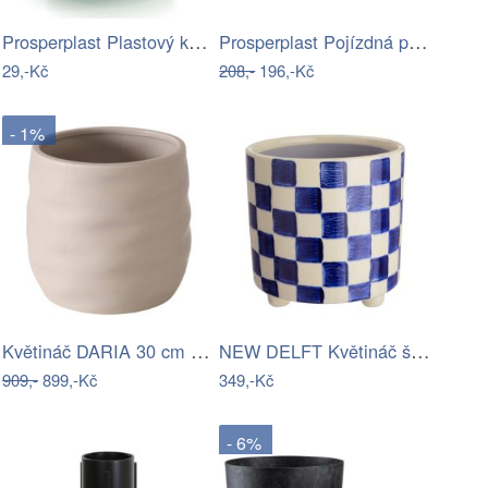
Prosperplast Plastový květináč TUBOS…
Prosperplast Pojízdná podložka Mobile…
29,-Kč
208,-
196,-Kč
- 1%
Květináč DARIA 30 cm Hnědá
NEW DELFT Květináč šachovnice 13,5 cm
909,-
899,-Kč
349,-Kč
- 6%