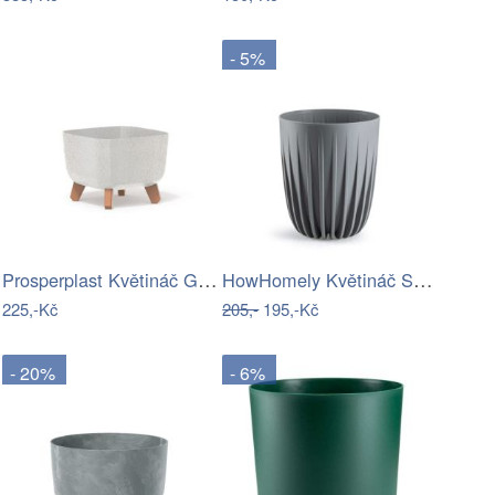
- 5%
Prosperplast Květináč GRACIE SQUAT ECO…
HowHomely Květináč STRIPPED 25x30 cm…
225,-Kč
205,-
195,-Kč
- 20%
- 6%