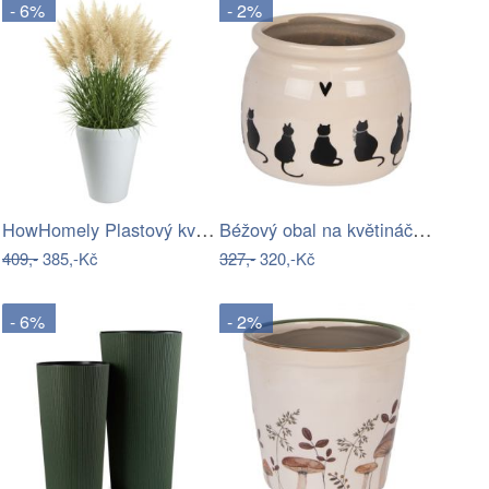
- 6%
- 2%
HowHomely Plastový květináč PUREA 51x39…
Béžový obal na květináč s kočkami a…
409,-
385,-Kč
327,-
320,-Kč
- 6%
- 2%