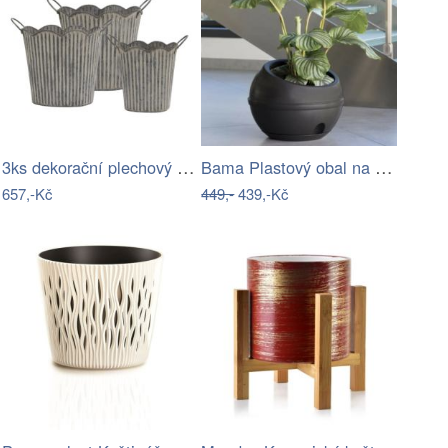
3ks dekorační plechový antik květináč s…
Bama Plastový obal na květináč Sfera…
657,-Kč
449,-
439,-Kč