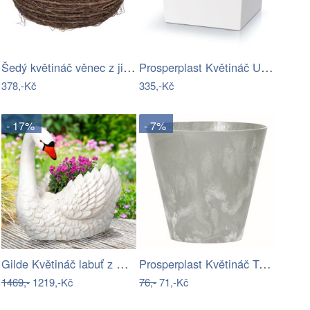
Šedý květináč věnec z jilmových větví…
Prosperplast Květináč URBI II bílý,…
378,-Kč
335,-Kč
- 17%
- 7%
Gilde Květináč labuť z magnesie Sanne,…
Prosperplast Květináč Tubus Easy šedý,…
1469,-
1219,-Kč
76,-
71,-Kč