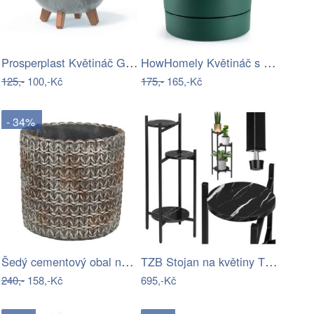
Prosperplast Květináč GRACIE EFFECT II…
HowHomely Květináč s podmiskou AZALEA…
125,-
100,-Kč
175,-
165,-Kč
- 34%
Šedý cementový obal na květináč s…
TZB Stojan na květiny TRETORRI černý…
240,-
158,-Kč
695,-Kč