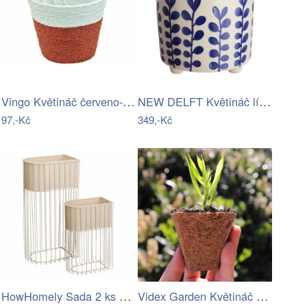
Vingo Květináč červeno-bílý s…
NEW DELFT Květináč lístky 13,5 cm
97,-Kč
349,-Kč
HowHomely Sada 2 ks květináčů se…
Videx Garden Květináč z kokosového…