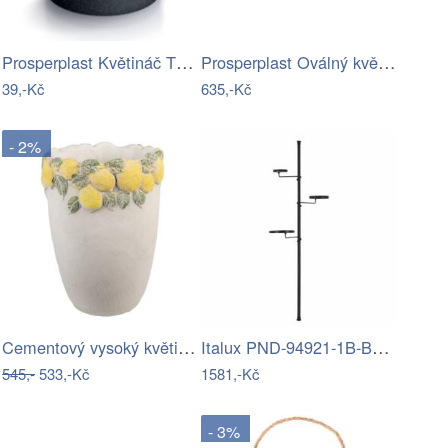
Prosperplast Květináč TUBOS P ECO WOOD…
Prosperplast Oválný květináč LATIE 58…
39,-Kč
635,-Kč
- 2%
Cementový vysoký květináč lemovaný…
Italux PND-94921-1B-BK LED závěsné…
545,-
533,-Kč
1581,-Kč
- 3%