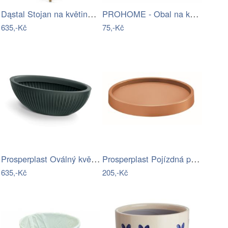
Dąstal Stojan na květiny FIORINA 44,5…
PROHOME - Obal na květy ORCHIDEA 14cm
635,-Kč
75,-Kč
Prosperplast Oválný květináč LATIE 58…
Prosperplast Pojízdná podložka Mobile…
635,-Kč
205,-Kč