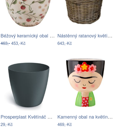
Béžový keramický obal na květináč s…
Nástěnný ratanový květináč s uchem šedá…
463,-
453,-Kč
643,-Kč
Prosperplast Květináč MATIS uhelný,…
Kamenný obal na květináč ø 12 cm Frida…
29,-Kč
469,-Kč