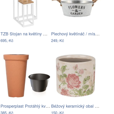
TZB Stojan na květiny Munir bílý/dub…
Plechový květináč / mísa s jutovými…
695,-Kč
249,-Kč
Prosperplast Protáhlý květináč Classic…
Béžový keramický obal na květináč s…
385,-Kč
150,-Kč