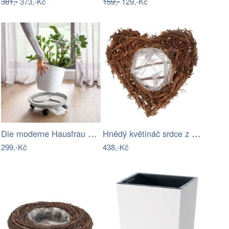
381,-
373,-Kč
159,-
129,-Kč
Die moderne Hausfrau Pojízdná miska pod…
Hnědý květináč srdce z kořenů Root Wood…
299,-Kč
438,-Kč