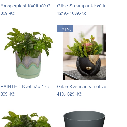
Prosperplast Květináč GRACIE X zemitě…
Gilde Steampunk květináč Lebka
309,-Kč
1249,-
1089,-Kč
- 21%
PAINTED Květináč 17 cm - zelená
Gilde Květináč s motivem obličeje Vogue…
399,-Kč
419,-
329,-Kč