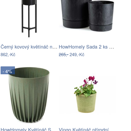
Černý kovový květináč na černých…
HowHomely Sada 2 ks květináčů Azalea…
862,-Kč
265,-
249,-Kč
- 4%
HowHomely Květináč STRIPPED ECO VII 19…
Vingo Květináč přírodní barvy s…