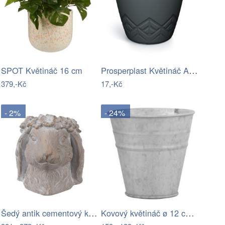
Prosperplast Květináč Areca grafit,…
SPOT Květináč 16 cm
379,-Kč
17,-Kč
- 2%
- 24%
Šedý antik cementový květináč hlava…
Kovový květináč ø 12 cm – Esschert…