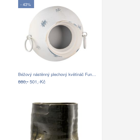
- 43%
Béžový nástěnný plechový květináč Fun…
880,-
501,-Kč