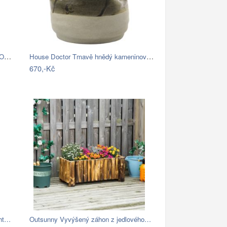
HowHomely Květináč URBANIKA ECO 57 cm…
House Doctor Tmavě hnědý kameninový…
670,-Kč
ght…
Outsunny Vyvýšený záhon z jedlového…