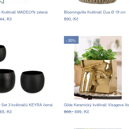
 Květináč MADELYN zelená
Bloomingville Květináč Dua Ø 19 cm
44,-Kč
890,-Kč
- 20%
Set 3 květináčů KEYRA černá
65,-Kč
869,-
699,-Kč