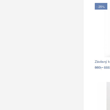
- 25%
Závěsný k
883,-
666