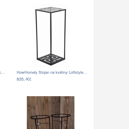
ic…
HowHomely Stojan na květiny Loftstyle…
835,-Kč