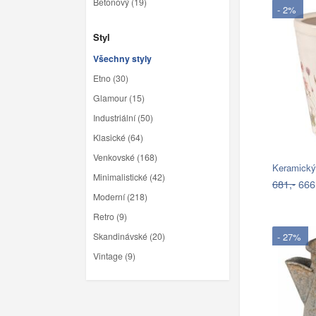
Betonový (19)
- 2%
Styl
Všechny styly
Etno (30)
Glamour (15)
Industriální (50)
Klasické (64)
Venkovské (168)
Keramický
Minimalistické (42)
681,-
666
Moderní (218)
Retro (9)
Skandinávské (20)
- 27%
Vintage (9)