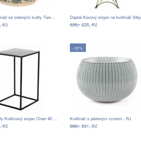
tináč se zelenými květy Tien…
Dąstal Kovový stojan na květináč Siby
,-Kč
635,-
625,-Kč
- 31%
HowHomely Květinový stojan Charr 40 cm…
Květináč s pleteným vzorem - RJ
,-Kč
680,-
891,-Kč