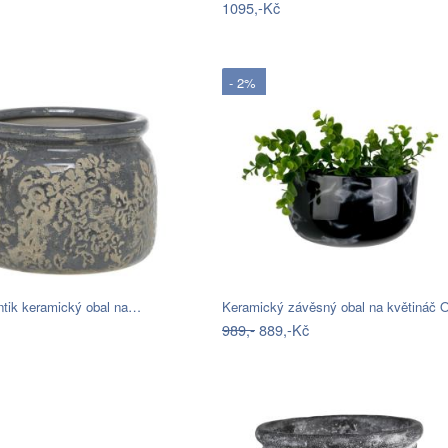
1095,-Kč
- 2%
ntik keramický obal na…
989,-
889,-Kč