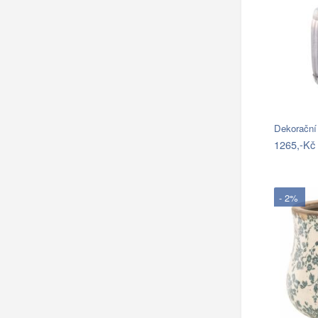
Dekorační
1265,-Kč
- 2%