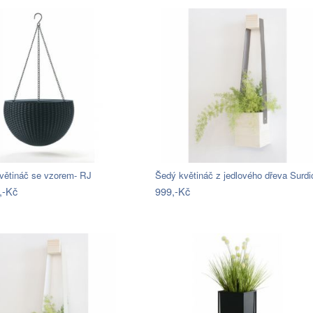
větináč se vzorem- RJ
Šedý květináč z jedlového dřeva Surd
,-Kč
999,-Kč