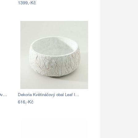
1399,-Kč
Keramický závěsný obal na květináč Oval…
Dekoria Květináčový obal Leaf I…
616,-Kč