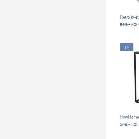
Retro kvě
613,-
600
- 1%
509,-
505