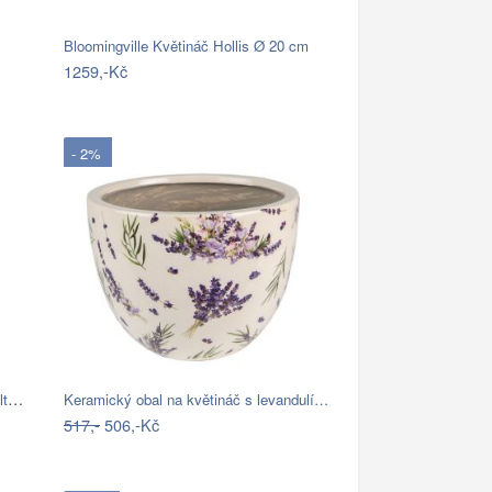
Bloomingville Květináč Hollis Ø 20 cm
1259,-Kč
- 2%
Gilde Keramický květináč Visageva Volto…
Keramický obal na květináč s levandulí…
517,-
506,-Kč