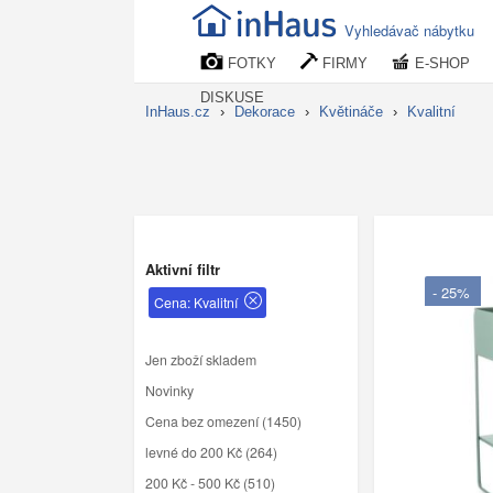
Vyhledávač nábytku
FOTKY
FIRMY
E-SHOP
DISKUSE
InHaus.cz
›
Dekorace
›
Květináče
›
Kvalitní
Aktivní filtr
- 25%
Cena: Kvalitní
Jen zboží skladem
Novinky
Cena bez omezení (1450)
levné do 200 Kč (264)
200 Kč - 500 Kč (510)