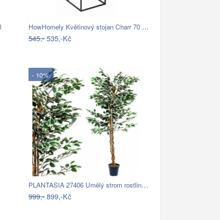
HowHomely Květinový stojan Charr 70 cm…
l
545,-
535,-Kč
- 10%
PLANTASIA 27406 Umělý strom rostlina -…
999,-
899,-Kč