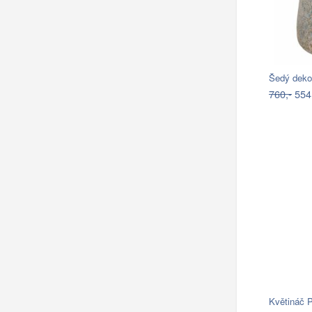
Šedý deko
760,-
554
Květináč