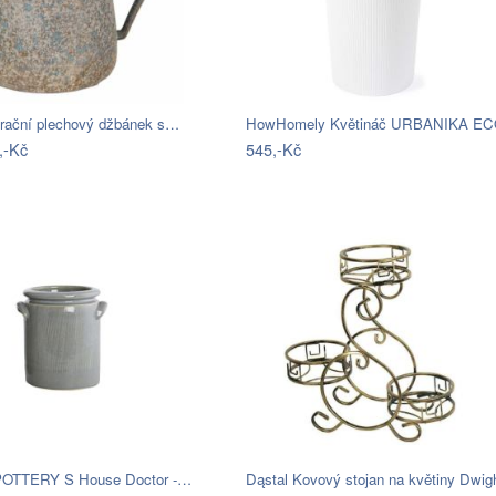
rační plechový džbánek s…
,-Kč
545,-Kč
 POTTERY S House Doctor -…
Dąstal Kovový stojan na květiny Dwi