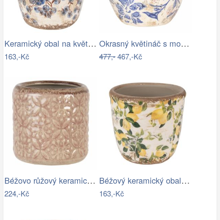
Keramický obal na květináč s modrými…
Okrasný květináč s modrými květy - Ø 18…
163,-Kč
477,-
467,-Kč
Béžovo růžový keramický květináč se…
Béžový keramický obal na květináč s…
224,-Kč
163,-Kč