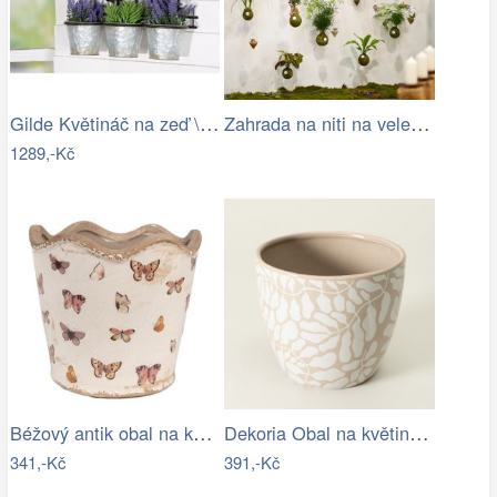
Gilde Květináč na zeď \"Vogelhaus\"
Zahrada na niti na veletrhu
1289,-Kč
Béžový antik obal na květináč s motýlky…
Dekoria Obal na květináč 16x14 cm,…
341,-Kč
391,-Kč