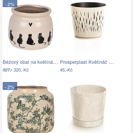
- 2%
Béžový obal na květináč s kočkami a…
Prosperplast Květináč s vkladem Sandy…
327,-
320,-Kč
45,-Kč
- 2%