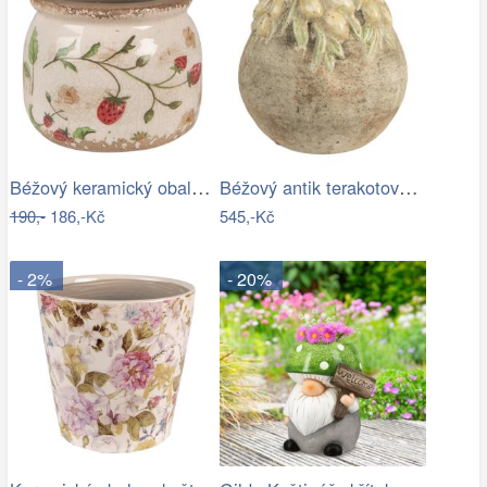
Béžový keramický obal na květináč s…
Béžový antik terakotový obal na…
190,-
186,-Kč
545,-Kč
- 2%
- 20%