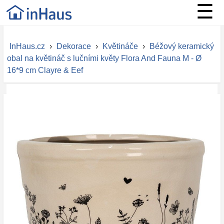
☰
InHaus.cz
›
Dekorace
›
Květináče
›
Béžový keramický
obal na květináč s lučními květy Flora And Fauna M - Ø
16*9 cm Clayre & Eef