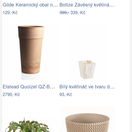
Gilde Keramický obal na květináč Košík
Boltze Závěsný květináč Konvička Antonia
129,-Kč
399,-
339,-Kč
Elstead Quoizel QZ-BUCKLEY-M-MBK - Venk…
Bílý květináč ve tvaru dárkové tašky -…
2790,-Kč
93,-Kč