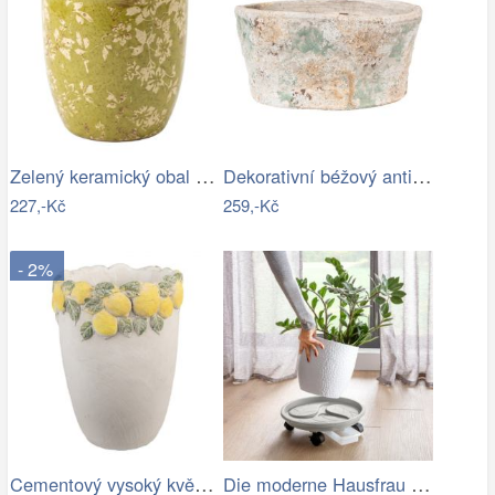
Zelený keramický obal na květináč…
Dekorativní béžový antik terakotový…
227,-Kč
259,-Kč
- 2%
Cementový vysoký květináč lemovaný…
Die moderne Hausfrau Pojízdná miska pod…