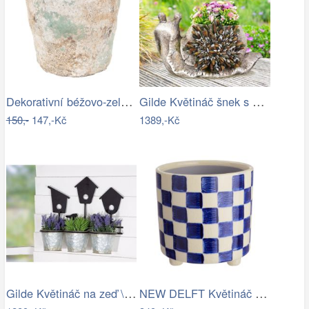
Dekorativní béžovo-zelený antik…
Gilde Květináč šnek s mozaikou \"Selma\"
150,-
147,-Kč
1389,-Kč
Gilde Květináč na zeď \"Vogelhaus\"
NEW DELFT Květináč šachovnice 13,5 cm