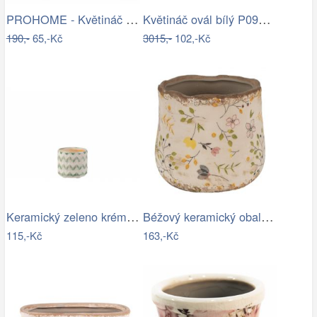
PROHOME - Květináč kulatý vysoký…
Květináč ovál bílý P0990/2
190,-
65,-Kč
3015,-
102,-Kč
Keramický zeleno krémový květináč se…
Béžový keramický obal na květináč se…
115,-Kč
163,-Kč