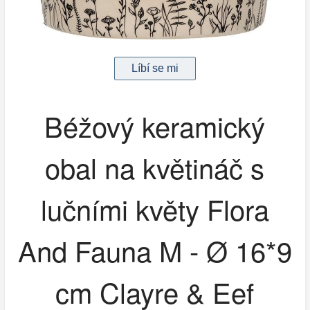
Béžový keramický
obal na květináč s
lučními květy Flora
And Fauna M - Ø 16*9
cm Clayre & Eef