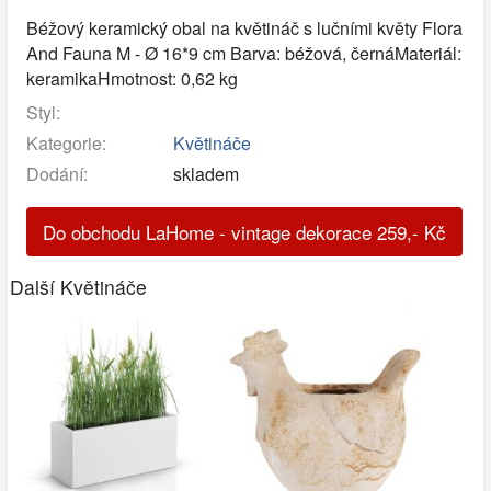
Béžový keramický obal na květináč s lučními květy Flora
And Fauna M - Ø 16*9 cm Barva: béžová, černáMateriál:
keramikaHmotnost: 0,62 kg
Styl:
Kategorie:
Květináče
Dodání:
skladem
Do obchodu LaHome - vintage dekorace
259
,-
Kč
Další Květináče