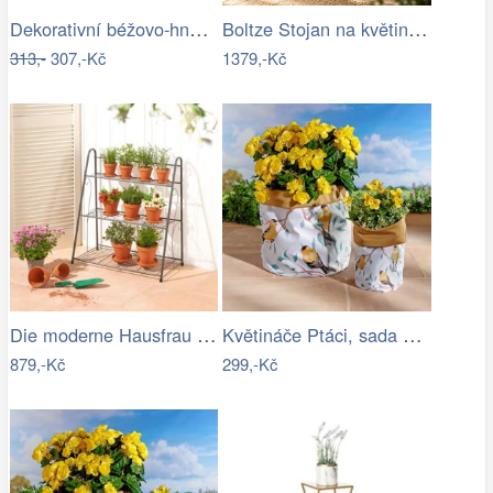
Dekorativní béžovo-hnědý antik…
Boltze Stojan na květináče Hanka, sada…
313,-
307,-Kč
1379,-Kč
Die moderne Hausfrau Stojan na květiny,…
Květináče Ptáci, sada 2 ks
879,-Kč
299,-Kč