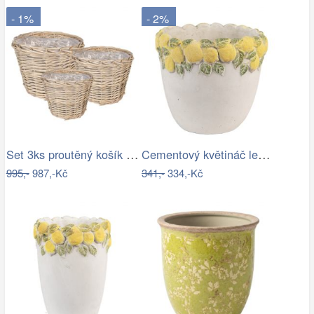
- 1%
- 2%
Set 3ks proutěný košík květináč - Ø 34…
Cementový květináč lemovaný citróny…
995,-
987,-Kč
341,-
334,-Kč