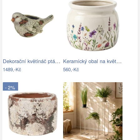
Dekorační květináč pták X3710
Keramický obal na květináč s lučními…
1489,-Kč
560,-Kč
- 2%