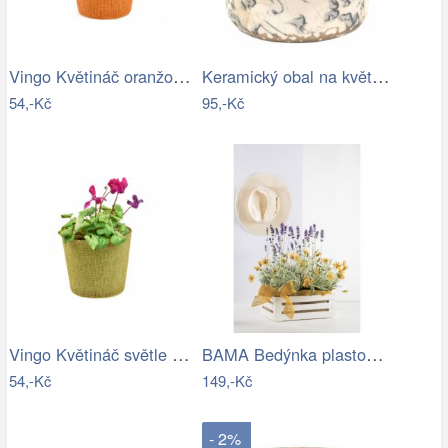
Vingo Květináč oranžový s igelitovou…
Keramický obal na květináč se šedými…
54,-Kč
95,-Kč
Vingo Květináč světle hnědý s…
BAMA Bedýnka plastová TINA 3WT
54,-Kč
149,-Kč
- 2%