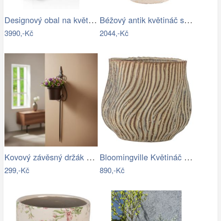
Designový obal na květináče LONG SLIM…
Béžový antik květináč slepička Farm…
3990,-Kč
2044,-Kč
Kovový závěsný držák na květináč
Bloomingville Květináč Dua Ø 19 cm
299,-Kč
890,-Kč