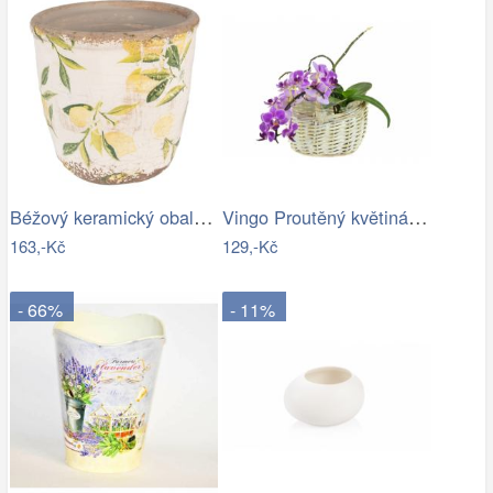
Béžový keramický obal na květináč s…
Vingo Proutěný květináč košíček s…
163,-Kč
129,-Kč
- 66%
- 11%