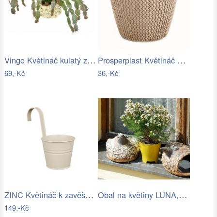
Vingo Květináč kulatý z kukuřičného…
Prosperplast Květináč PLOWY ECO natural…
69,-Kč
36,-Kč
ZINC Květináč k zavěšení 13 cm - béžová
Obal na květiny LUNA, zelená oliva,…
149,-Kč