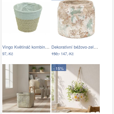
Vingo Květináč kombinace přírodní a…
Dekorativní béžovo-zelený antik…
97,-Kč
150,-
147,-Kč
- 15%