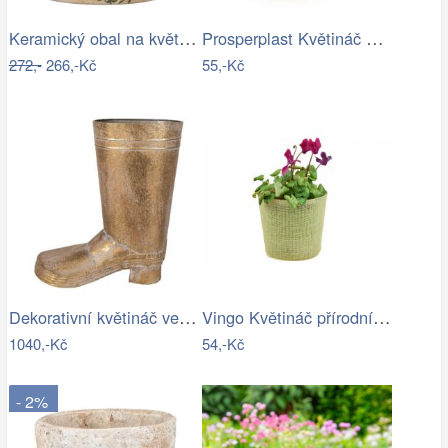
Keramický obal na květináč se zelenými…
Prosperplast Květináč TUBOS P BETON…
272,-
266,-Kč
55,-Kč
Dekorativní květináč ve tvaru boty –…
Vingo Květináč přírodní barvy s…
1040,-Kč
54,-Kč
- 2%