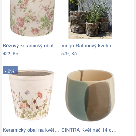
Béžový keramický obal na květináč s…
Vingo Ratanový květináč - kulatý…
422,-Kč
579,-Kč
- 2%
Keramický obal na květináč s lučními…
SINTRA Květináč 14 cm - šedá