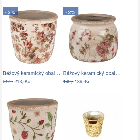
- 2%
- 2%
Béžový keramický obal na květináč s…
Béžový keramický obal na květináč s…
217,-
213,-Kč
190,-
186,-Kč