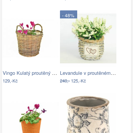
- 48%
Vingo Kulatý proutěný obal na…
Levandule v proutěném květináči
129,-Kč
240,-
125,-Kč