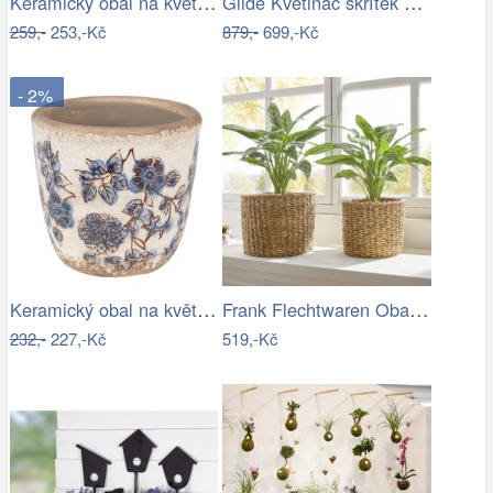
Keramický obal na květináč s květy…
Gilde Květináč skřítek Borgin, 25 cm
259,-
253,-Kč
879,-
699,-Kč
- 2%
Keramický obal na květináč s modrými…
Frank Flechtwaren Obaly na květináče z…
232,-
227,-Kč
519,-Kč