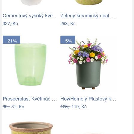
Cementový vysoký květináč lemovaný…
Zelený keramický obal na květináč…
327,-Kč
293,-Kč
- 21%
- 5%
Prosperplast Květináč Coubi Orchidea…
HowHomely Plastový květináč na…
39,-
31,-Kč
125,-
119,-Kč