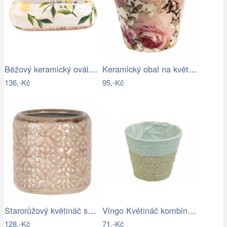
Béžový keramický oválný obal na…
Keramický obal na květináč s růžemi…
136,-Kč
95,-Kč
Starorůžový květináč se vzorem a…
Vingo Květináč kombinace přírodní a…
128,-Kč
71,-Kč