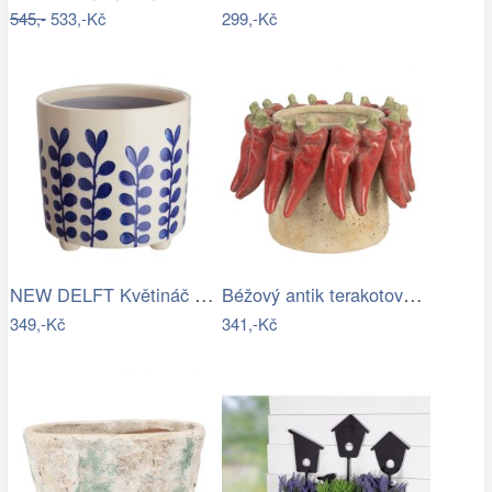
545,-
533,-Kč
299,-Kč
NEW DELFT Květináč lístky 13,5 cm
Béžový antik terakotový obal na…
349,-Kč
341,-Kč