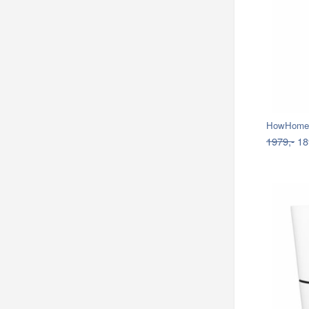
1979,-
18