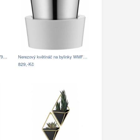
HowHomely Stojan na květiny KASS 79 cm…
Nerezový květináč na bylinky WMF…
829,-Kč