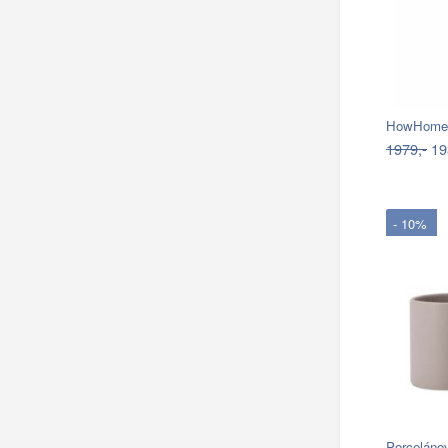
1979,-
19
- 10%
Porceláno