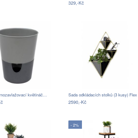
329,-Kč
amozavlažovací květináč…
Sada odkládacích stolků (3 kusy) Flex
Kč
2590,-Kč
- 2%