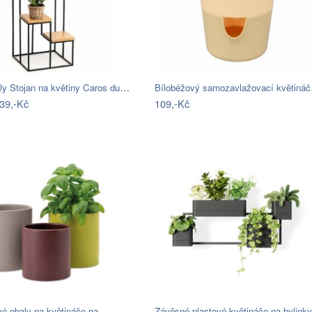
HowHomely Stojan na květiny Caros dub…
Bílobéžový samozavlažovací květiná
39,-Kč
109,-Kč
vé obaly na květináče na…
Závěsné plastové květináče na bylink