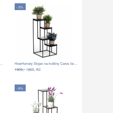
- 2%
HowHomely Stojan na květiny Caros černý
o…
1905,-
1865,-Kč
- 6%