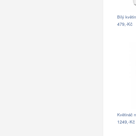
Bílý květ
479,-Kč
Květináč 
1249,-Kč