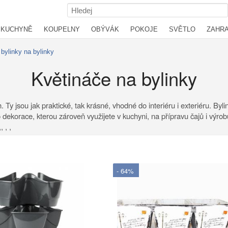
KUCHYNĚ
KOUPELNY
OBÝVÁK
POKOJE
SVĚTLO
ZAHR
bylinky na bylinky
Květináče na bylinky
h. Ty jsou jak praktické, tak krásné, vhodné do interiéru i exteriéru. B
o dekorace, kterou zároveň využijete v kuchyni, na přípravu čajů i výro
 , ,
- 64%