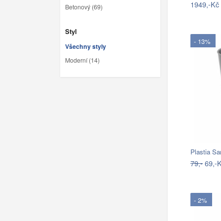
1949,-Kč
Betonový (69)
Styl
- 13%
Všechny styly
Moderní (14)
Plastia S
79,-
69,-
- 2%