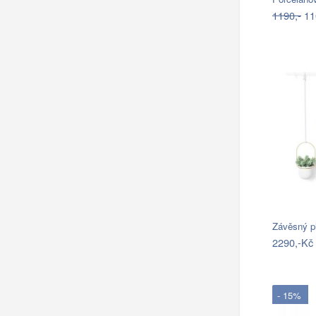
1190,-
11
Závěsný p
2290,-Kč
- 15%