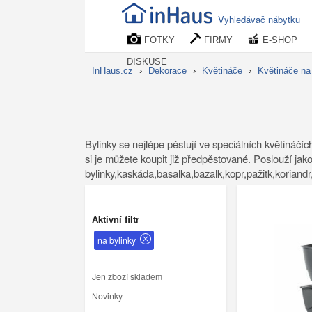
Vyhledávač nábytku
FOTKY
FIRMY
E-SHOP
DISKUSE
InHaus.cz
›
Dekorace
›
Květináče
›
Květináče na 
Bylinky se nejlépe pěstují ve speciálních květináčíc
si je můžete koupit již předpěstované. Poslouží jak
bylinky,kaskáda,basalka,bazalk,kopr,pažitk,koriandr,,
Aktivní filtr
na bylinky
Jen zboží skladem
Novinky