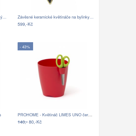
atý…
Závěsné keramické květináče na bylinky…
599,-Kč
- 43%
PROHOME - Květináč LIMES UNO červený…
s
140,-
80,-Kč