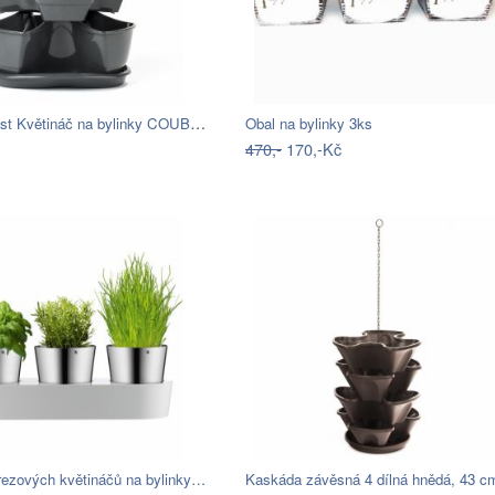
Prosperplast Květináč na bylinky COUBI…
Obal na bylinky 3ks
470,-
170,-Kč
rezových květináčů na bylinky…
Kaskáda závěsná 4 dílná hnědá, 43 c