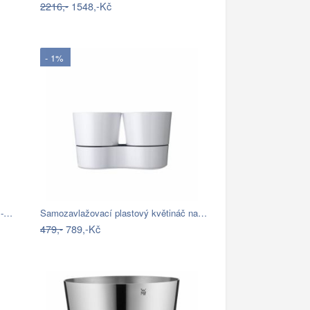
2216,-
1548,-Kč
- 1%
 -…
Samozavlažovací plastový květináč na…
479,-
789,-Kč