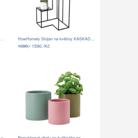
HowHomely Stojan na květiny KASKADA…
č…
1690,-
1590,-Kč
y v…
Porcelánové obaly na květináče na…