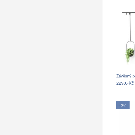
Závěsný p
2290,-Kč
- 2%