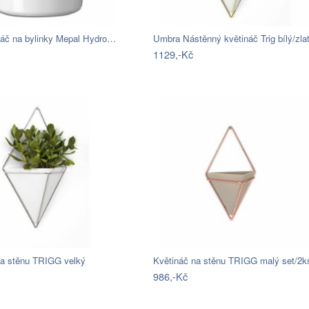
ináč na bylinky Mepal Hydro…
Umbra Nástěnný květináč Trig bílý/zl
1129,-Kč
na stěnu TRIGG velký
Květináč na stěnu TRIGG malý set/2k
986,-Kč