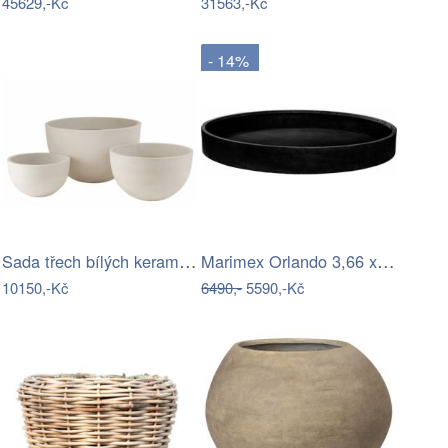
45629,-Kč
31563,-Kč
- 14%
Sada třech bílých keramických květináčů…
Marimex Orlando 3,66 x 0,91 m 10340197
10150,-Kč
6490,-
5590,-Kč