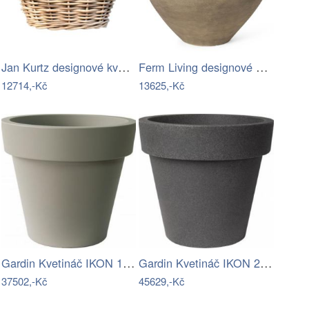
Jan Kurtz designové květináče Palau …
Ferm Living designové květináče Dodu…
12714,-Kč
13625,-Kč
Gardin Kvetináč IKON 160 - Sandy M9 Mdum
Gardin Kvetináč IKON 200 - Granite S4…
37502,-Kč
45629,-Kč