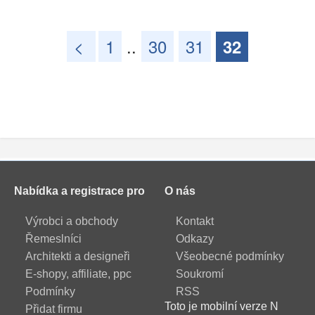
<
1
..
30
31
32
Nabídka a registrace pro
O nás
Výrobci a obchody
Kontakt
Řemeslníci
Odkazy
Architekti a designeři
Všeobecné podmínky
E-shopy, affiliate, ppc
Soukromí
Podmínky
RSS
Toto je mobilní verze N
Přidat firmu