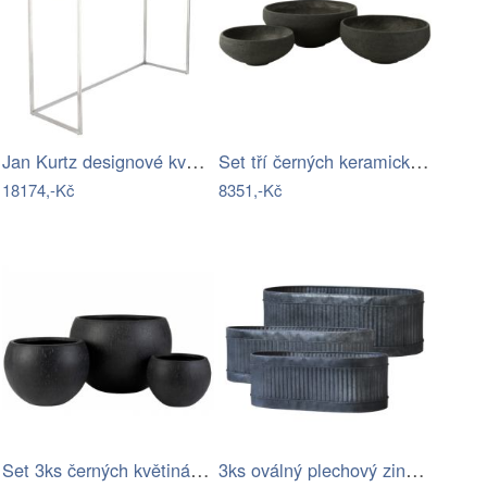
Jan Kurtz designové květináče Mini…
Set tří černých keramických květináčů J…
18174,-Kč
8351,-Kč
Set 3ks černých květináčů Clay - Ø 55…
3ks oválný plechový zinkový antik obal…