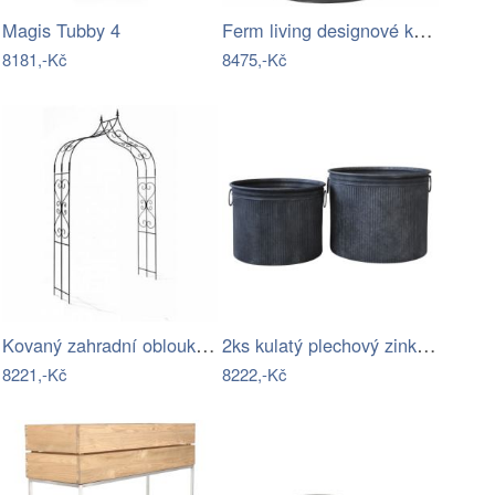
Ferm living designové květináče…
Magis Tubby 4
8181,-Kč
8475,-Kč
Kovaný zahradní oblouk Aster 1
2ks kulatý plechový zinkový antik obal…
8221,-Kč
8222,-Kč