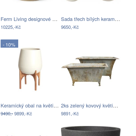
Ferm Living designové květináče Dodu…
Sada třech bílých keramických květináčů…
10225,-Kč
9650,-Kč
- 10%
Keramický obal na květináč ø 59 cm…
2ks zelený kovový květináč s rezavou…
9490,-
9899,-Kč
9891,-Kč