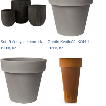
Set tří černých keramických květináčů J…
Gardin Kvetináč IKON 140 - Cement S3…
19208,-Kč
31563,-Kč