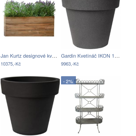
Jan Kurtz designové květináče Mini…
Gardin Kvetináč IKON 100 - Granite S4…
10375,-Kč
9963,-Kč
- 2%