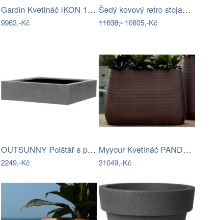
Gardin Kvetináč IKON 100 - Pearl black…
Šedý kovový retro stojan na květiny…
9963,-Kč
11038,-
10805,-Kč
OUTSUNNY Polštář s popruhy na…
Myyour Kvetináč PANDORA - Dark pearl…
2249,-Kč
31049,-Kč