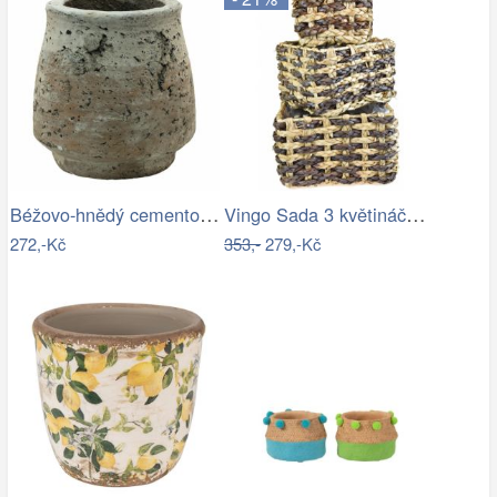
Béžovo-hnědý cementový květináč Mosse -…
Vingo Sada 3 květináčů z vodního…
272,-Kč
353,-
279,-Kč