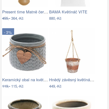
Present time Matně černý keramický…
BAMA Květináč VITE
455,-
364,-Kč
880,-Kč
- 3%
Keramický obal na květináč Heart, šedá,…
Hnědý závěsný květináč - 19*19*53 cm…
119,-
115,-Kč
449,-Kč