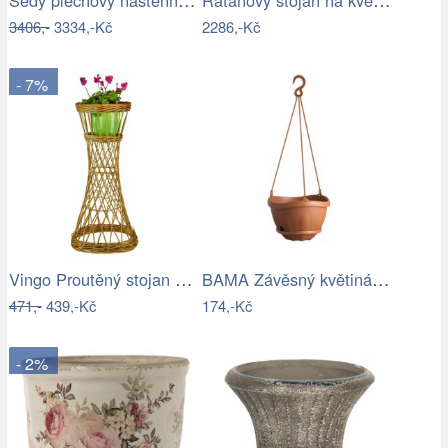
3406,-
3334,-Kč
2286,-Kč
- 7%
Vingo Proutěný stojan na květiny…
BAMA Závěsný květináč s miskou GONDOLA…
471,-
439,-Kč
174,-Kč
- 2%