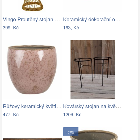
Vingo Proutěný stojan na květiny…
Keramický dekorační obal na květináč s…
399,-Kč
163,-Kč
Růžový keramický květináč s popraskáním…
Kovářský stojan na květináč
477,-Kč
1209,-Kč
- 2%