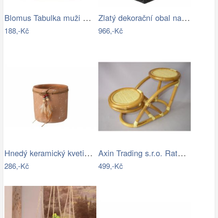
Blomus Tabulka muži Signo, kulatá
Zlatý dekorační obal na květináč v…
188,-Kč
966,-Kč
Hnedý keramický kvetináč s pierkami -…
Axin Trading s.r.o. Ratanový stojánek…
286,-Kč
499,-Kč