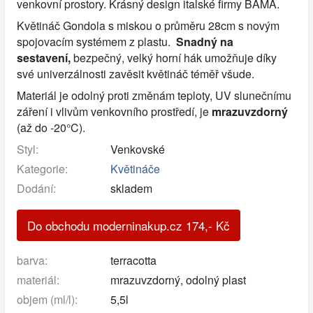
venkovní prostory. Krásný design italské firmy BAMA.
Květináč Gondola s miskou o průměru 28cm s novým
spojovacím systémem z plastu.
Snadný na
sestavení,
bezpečný, velký horní hák umožňuje díky
své univerzálnosti zavěsit květináč téměř všude.
Materiál je odolný proti změnám teploty, UV slunečnímu
záření i vlivům venkovního prostředí, je
mrazuvzdorný
(až do -20°C).
Styl:
Venkovské
Kategorie:
Květináče
Dodání:
skladem
Do obchodu moderninakup.cz
174
,-
Kč
barva:
terracotta
materiál:
mrazuvzdorný, odolný plast
objem (ml/l):
5,5l