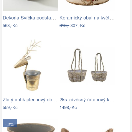
Dekoria Svíčka podstavec Rustic Flame…
Keramický obal na květináč s růžemi…
563,-Kč
313,-
307,-Kč
Zlatý antik plechový obal na květináč…
2ks závěsný ratanový květináč / taška…
559,-Kč
1498,-Kč
- 2%