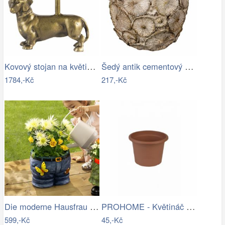
Kovový stojan na květiny se zlatým…
Šedý antik cementový zdobený květináč S…
1784,-Kč
217,-Kč
Die moderne Hausfrau Květináč Kalhoty
PROHOME - Květináč CAMPANULA 20 terakota
599,-Kč
45,-Kč