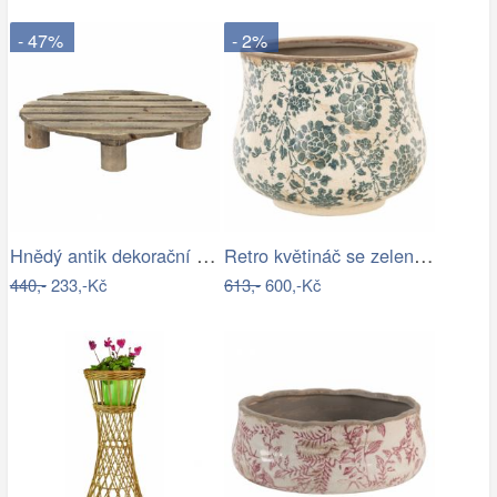
- 47%
- 2%
Hnědý antik dekorační stolek na květiny…
Retro květináč se zelenými květy Tien…
440,-
233,-Kč
613,-
600,-Kč