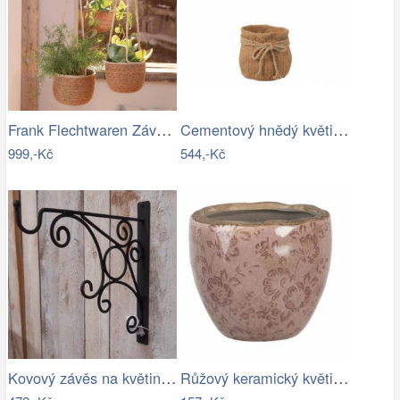
Frank Flechtwaren Závěsné obaly na…
Cementový hnědý květináč S imitace…
999,-Kč
544,-Kč
Kovový závěs na květináče - IS
Růžový keramický květináč s popraskáním…