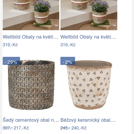
Weltbild Obaly na květináče z mořské…
Weltbild Obaly na květináče z mořské…
319,-Kč
319,-Kč
- 29%
- 2%
Šedý cementový obal na květináč s…
Béžový keramický obal na květináč se…
307,-
217,-Kč
245,-
240,-Kč