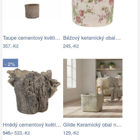
Taupe cementový květináč - design…
Béžový keramický obal na květináč s…
357,-Kč
245,-Kč
- 2%
Hnědý cementový květináč kmen stromu s…
Gilde Keramický obal na květináč Košík
545,-
533,-Kč
129,-Kč