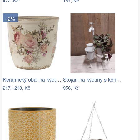
472,-Kč
157,-Kč
- 2%
Keramický obal na květináč s růžemi…
Stojan na květiny s kohoutkem
217,-
213,-Kč
956,-Kč