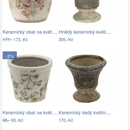
Keramický obal na květináč s růžemi…
Hnědý keramický květináč s patinou v…
177,-
173,-Kč
305,-Kč
- 2%
Keramický obal na květináč se zelenými…
Keramický šedý květináč v antickém…
95,-
93,-Kč
170,-Kč