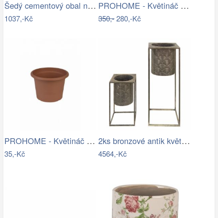
Šedý cementový obal na květináč ve…
PROHOME - Květináč čajník Levandule
1037,-Kč
350,-
280,-Kč
PROHOME - Květináč CAMPANULA 17 terakota
2ks bronzové antik květináče na nohou…
35,-Kč
4564,-Kč