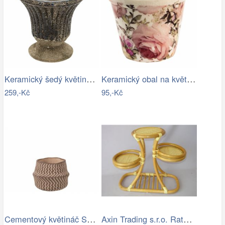
Keramický šedý květináč v antickém…
Keramický obal na květináč s růžemi…
259,-Kč
95,-Kč
Cementový květináč Squares béžovo hnědý…
Axin Trading s.r.o. Ratanový stojánek…