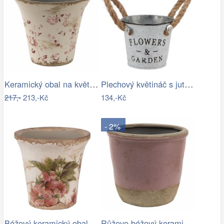
Keramický obal na květináč s jemnými…
Plechový květináč s jutovými uchy…
217,-
213,-Kč
134,-Kč
- 2%
Béžový keramický obal na květináč s…
Růžovo-béžový keramický obal na…