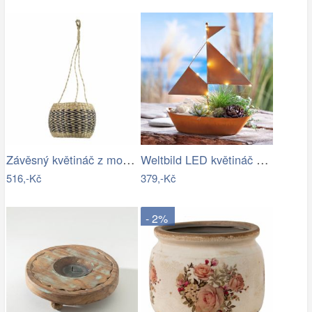
Závěsný květináč z mořské trávy Zigzag …
Weltbild LED květináč Plachetnice
516,-Kč
379,-Kč
- 2%