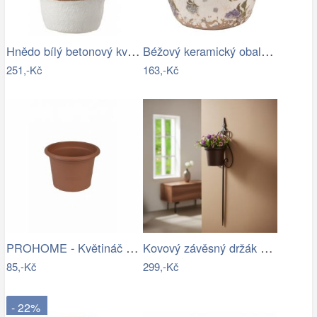
Hnědo bílý betonový květináč L - Ø 18…
Béžový keramický obal na květináč s…
251,-Kč
163,-Kč
PROHOME - Květináč CAMPANULA 28 terakota
Kovový závěsný držák na květináč
85,-Kč
299,-Kč
- 22%