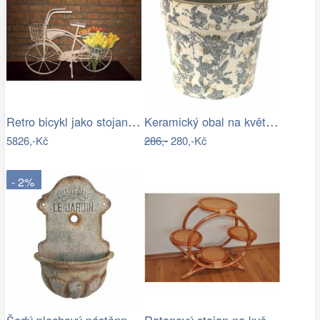
Retro bicykl jako stojan na květiny - EW
Keramický obal na květináč se šedými…
5826,-Kč
286,-
280,-Kč
- 2%
Šedý plechový nástěnný květináč ve…
Ratanový stojan na květináče - AX