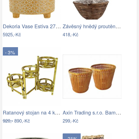
Dekoria Vase Estiva 27x27x36 cm,…
Závěsný hnědý proutěný kulatý květináč …
5925,-Kč
418,-Kč
- 3%
Ratanový stojan na 4 květiny - světlý…
Axin Trading s.r.o. Bambusový obal na…
920,-
890,-Kč
299,-Kč
- 21%