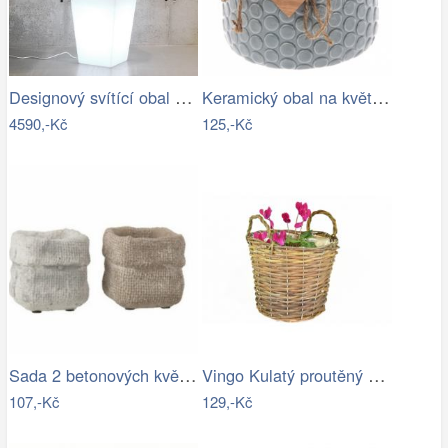
Designový svítící obal na květináč SLIM…
Keramický obal na květináč Heart, šedá,…
4590,-Kč
125,-Kč
Sada 2 betonových květináčů Ciment – 8*…
Vingo Kulatý proutěný obal na…
107,-Kč
129,-Kč