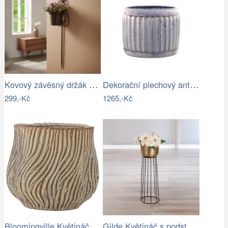
Kovový závěsný držák na květináč
Dekorační plechový antik obal na…
299,-Kč
1265,-Kč
Bloomingville Květináč Dua Ø 19 cm
Gilde Květináč s podstavcem, zlatý