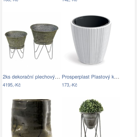
2ks dekorační plechový antik obal na…
Prosperplast Plastový květináč OROS…
4195,-Kč
173,-Kč