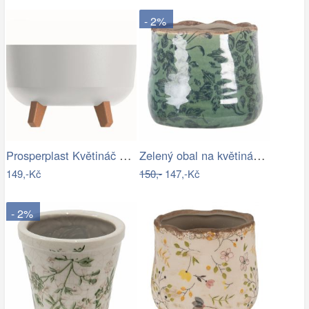
- 2%
Prosperplast Květináč Gracyeen bílý,…
Zelený obal na květináč s květy a…
149,-Kč
150,-
147,-Kč
- 2%