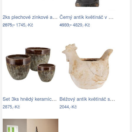
2ks plechové zinkové antik obaly na…
Černý antik květináč v barokním stylu…
2875,-
1745,-Kč
4933,-
4829,-Kč
Set 3ks hnědý keramický květináč…
Béžový antik květináč slepička Farm…
2875,-Kč
2044,-Kč