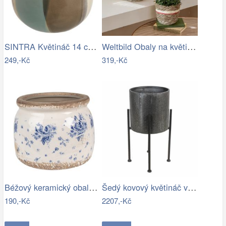
SINTRA Květináč 14 cm - šedá
Weltbild Obaly na květináče z mořské…
249,-Kč
319,-Kč
Béžový keramický obal na květináč s…
Šedý kovový květináč ve stojanu Oteks -…
190,-Kč
2207,-Kč