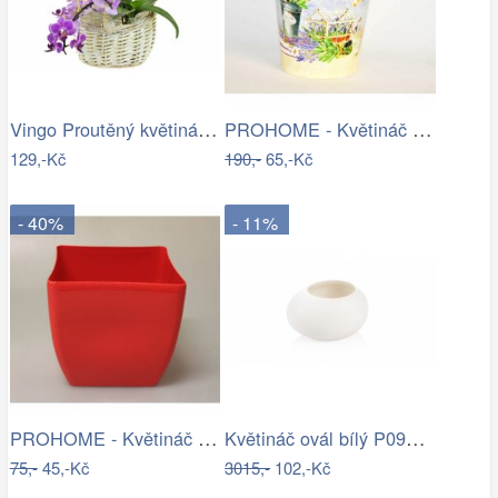
Vingo Proutěný květináč košíček s…
PROHOME - Květináč kulatý vysoký…
129,-Kč
190,-
65,-Kč
- 40%
- 11%
PROHOME - Květináč COUBI 19 hranatý…
Květináč ovál bílý P0990/2
75,-
45,-Kč
3015,-
102,-Kč