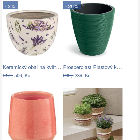
- 2%
- 20%
Keramický obal na květináč s levandulí…
Prosperplast Plastový květináč Venas…
517,-
506,-Kč
239,-
289,-Kč