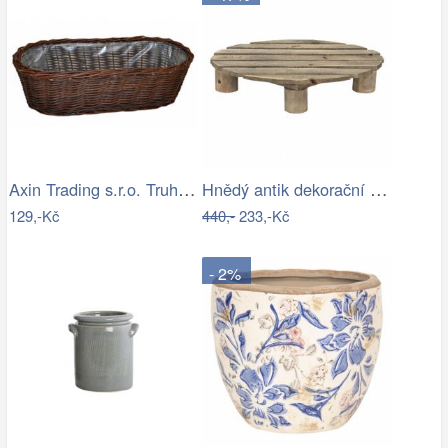
Axin Trading s.r.o. Truhlík vrbový…
Hnědý antik dekorační stolek na květiny…
129,-Kč
440,-
233,-Kč
- 2%