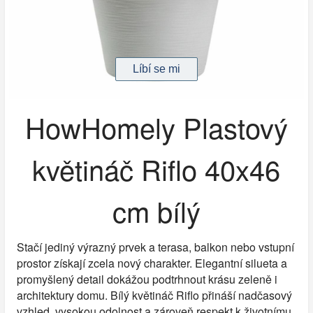
HowHomely Plastový
květináč Riflo 40x46
cm bílý
Stačí jediný výrazný prvek a terasa, balkon nebo vstupní
prostor získají zcela nový charakter. Elegantní silueta a
promyšlený detail dokážou podtrhnout krásu zeleně i
architektury domu. Bílý květináč Riflo přináší nadčasový
vzhled, vysokou odolnost a zároveň respekt k životnímu