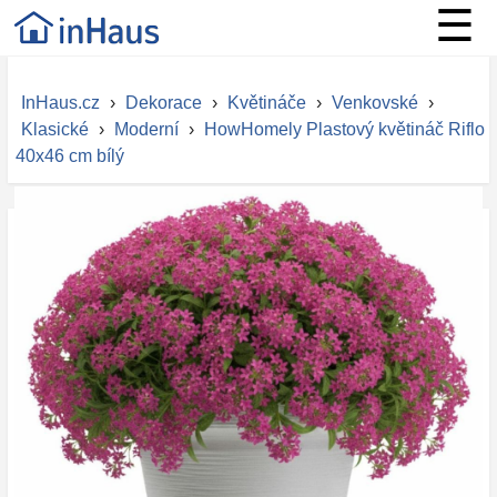
☰
InHaus.cz
›
Dekorace
›
Květináče
›
Venkovské
›
Klasické
›
Moderní
›
HowHomely Plastový květináč Riflo
40x46 cm bílý