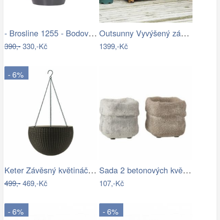
- Brosline 1255 - Bodové svítidlo POINT…
Outsunny Vyvýšený záhon z jedlového…
390,-
330,-Kč
1399,-Kč
- 6%
Keter Závěsný květináč Sphere antracit,…
Sada 2 betonových květináčů Ciment – 8*…
499,-
469,-Kč
107,-Kč
- 6%
- 6%