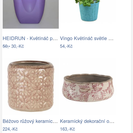
HEIDRUN - Květináč plast 16x16cm různé…
Vingo Květináč světle modrý s…
50,-
30,-Kč
54,-Kč
Béžovo růžový keramický květináč se…
Keramický dekorační obal na květináč s…
224,-Kč
163,-Kč