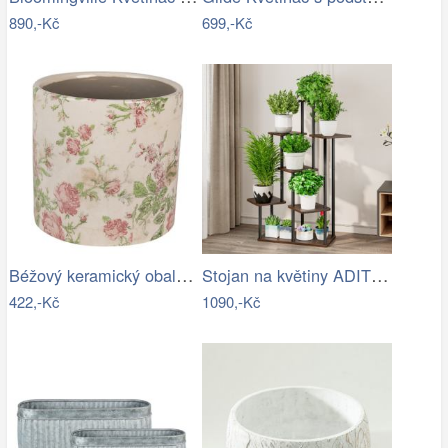
890,-Kč
699,-Kč
Béžový keramický obal na květináč s…
Stojan na květiny ADITE TYP 2 Tempo…
422,-Kč
1090,-Kč