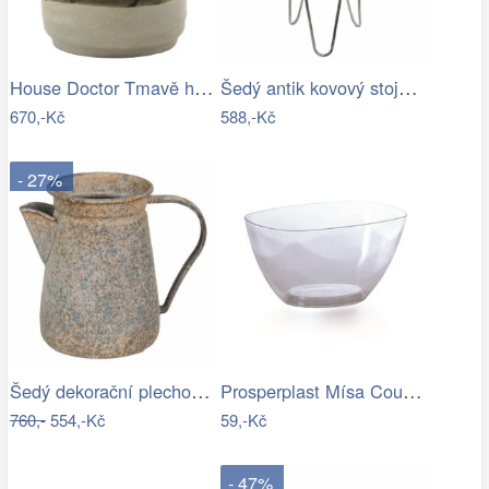
House Doctor Tmavě hnědý kameninový…
Šedý antik kovový stojan na květiny - Ø…
670,-Kč
588,-Kč
- 27%
Šedý dekorační plechový džbánek s…
Prosperplast Mísa Coubi Orchidea…
760,-
554,-Kč
59,-Kč
- 47%