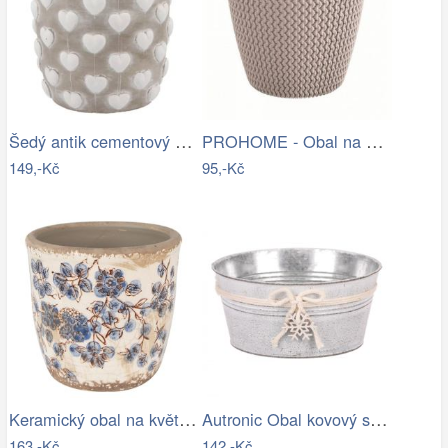
Šedý antik cementový obal na květináč…
PROHOME - Obal na květináč SPLOFY 16cm…
149,-Kč
95,-Kč
Keramický obal na květináč s modrými…
Autronic Obal kovový s dřevěnou vločkou…
163,-Kč
142,-Kč