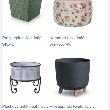
Prosperplast Květináč FUSU V zelený,…
Keramický květináč s květinami…
345,-Kč
572,-
560,-Kč
Plechový antik obal na květináč/ lavór…
Prosperplast Květináč GRACIE II antracit