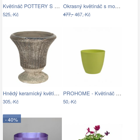
Květináč POTTERY S House Doctor -…
Okrasný květináč s modrými květy - Ø 18…
525,-Kč
477,-
467,-Kč
Hnědý keramický květináč s patinou v…
PROHOME - Květináč dekorační ELLA 15cm…
305,-Kč
50,-Kč
- 40%