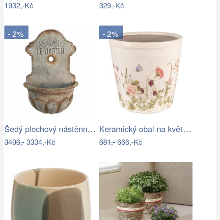
1932,-Kč
329,-Kč
- 2%
- 2%
Šedý plechový nástěnný květináč ve…
Keramický obal na květináč s lučními…
3406,-
3334,-Kč
681,-
666,-Kč