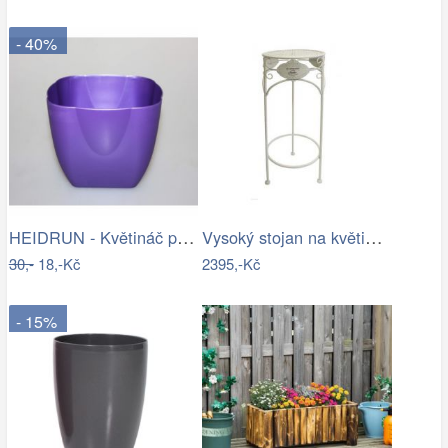
- 40%
HEIDRUN - Květináč plast 13x13cm různé…
Vysoký stojan na květiny provence - SD
30,-
18,-Kč
2395,-Kč
- 15%