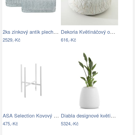
2ks zinkový antik plechový oválný…
Dekoria Květináčový obal Leaf I…
2529,-Kč
616,-Kč
ASA Selection Kovový stojan na květináč…
Diabla designové květináče Gobi 1
475,-Kč
5324,-Kč