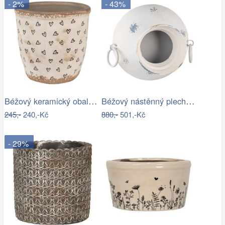
- 2%
- 43%
Béžový keramický obal na květináč se…
Béžový nástěnný plechový květináč Fun…
245,-
240,-Kč
880,-
501,-Kč
- 29%