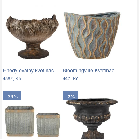
Hnědý oválný květináč na noze zdobený…
Bloomingville Květináč Feren Ø 12 cm
4592,-Kč
447,-Kč
- 39%
- 2%