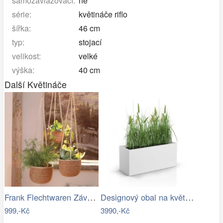
samozavlažovací:
ne
série:
květináče riflo
šířka:
46 cm
typ:
stojací
velikost:
velké
výška:
40 cm
Další Květináče
Frank Flechtwaren Závěsné obaly na…
Designový obal na květináče LONG SLIM…
999,-Kč
3990,-Kč