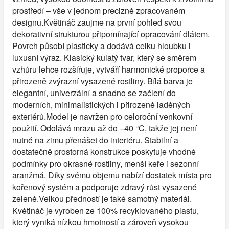
prostředí – vše v jednom precizně zpracovaném
designu.Květináč zaujme na první pohled svou
dekorativní strukturou připomínající opracování dlátem.
Povrch působí plasticky a dodává celku hloubku i
luxusní výraz. Klasický kulatý tvar, který se směrem
vzhůru lehce rozšiřuje, vytváří harmonické proporce a
přirozeně zvýrazní vysazené rostliny. Bílá barva je
elegantní, univerzální a snadno se začlení do
moderních, minimalistických i přirozeně laděných
exteriérů.Model je navržen pro celoroční venkovní
použití. Odolává mrazu až do –40 °C, takže jej není
nutné na zimu přenášet do interiéru. Stabilní a
dostatečně prostorná konstrukce poskytuje vhodné
podmínky pro okrasné rostliny, menší keře i sezonní
aranžmá. Díky svému objemu nabízí dostatek místa pro
kořenový systém a podporuje zdravý růst vysazené
zeleně.Velkou předností je také samotný materiál.
Květináč je vyroben ze 100% recyklovaného plastu,
který vyniká nízkou hmotností a zároveň vysokou