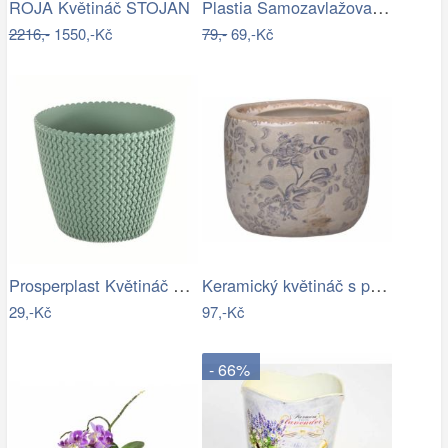
Plastia Samozavlažovací květináč…
ROJA Květináč STOJAN
2216,-
1550,-Kč
79,-
69,-Kč
Prosperplast Květináč Splofy šalvěj,…
Keramický květináč s popraskáním Melun …
29,-Kč
97,-Kč
- 66%