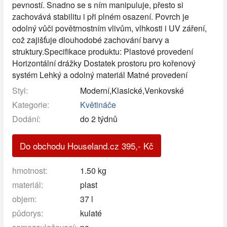
pevností. Snadno se s ním manipuluje, přesto si
zachovává stabilitu i při plném osazení. Povrch je
odolný vůči povětrnostním vlivům, vlhkosti i UV záření,
což zajišťuje dlouhodobé zachování barvy a
struktury.Specifikace produktu: Plastové provedení
Horizontální drážky Dostatek prostoru pro kořenový
systém Lehký a odolný materiál Matné provedení
Styl:
Moderní,Klasické,Venkovské
Kategorie:
Květináče
Dodání:
do 2 týdnů
Do obchodu Houseland.cz
395
,-
Kč
hmotnost:
1.50 kg
materiál:
plast
objem:
37 l
půdorys:
kulaté