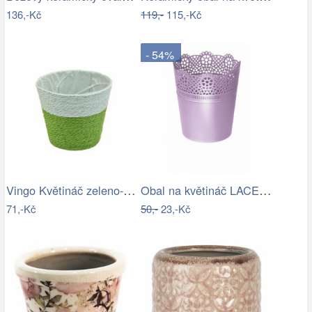
136,-Kč
119,-
115,-Kč
- 54%
Vingo Květináč zeleno-bílý s igelitovou…
Obal na květináč LACE 14cm
71,-Kč
50,-
23,-Kč