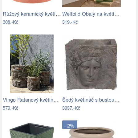
Růžový keramický květináč J-line Asol…
Weltbild Obaly na květináče z mořské…
308,-Kč
319,-Kč
Vingo Ratanový květináč - kulatý…
Šedý květináč s bustou v antickém stylu…
579,-Kč
3937,-Kč
- 2%