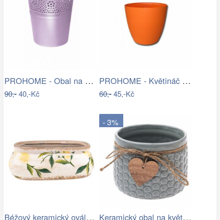
PROHOME - Obal na květináč LACE 18cm
PROHOME - Květináč dekorační ELLA 21cm…
90,-
40,-Kč
60,-
45,-Kč
- 3%
Béžový keramický oválný obal na…
Keramický obal na květináč Heart, šedá,…