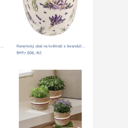
ol…
Keramický obal na květináč s levandulí…
517,-
506,-Kč