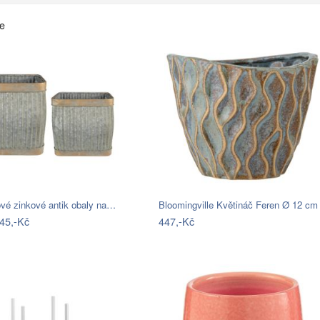
če
ové zinkové antik obaly na…
Bloomingville Květináč Feren Ø 12 cm
45,-Kč
447,-Kč