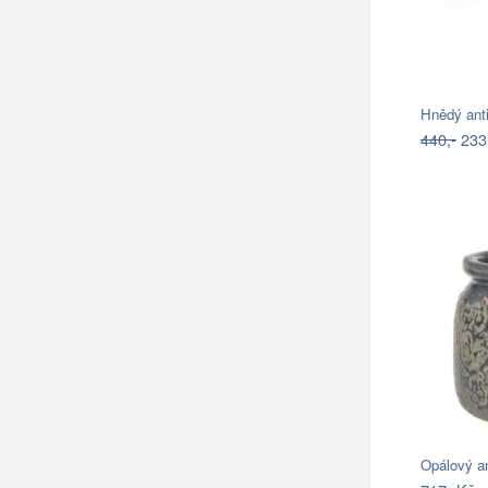
Hnědý anti
440,-
233
Opálový a