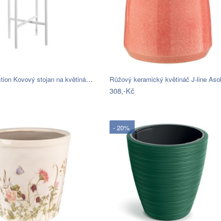
ASA Selection Kovový stojan na květináč…
Růžový keramický květináč J-line As
308,-Kč
- 20%