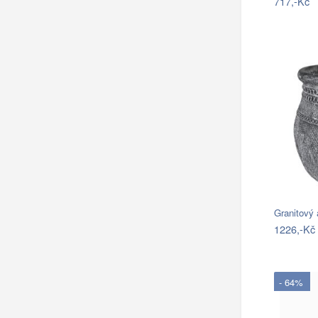
717,-Kč
Granitový
1226,-Kč
- 64%