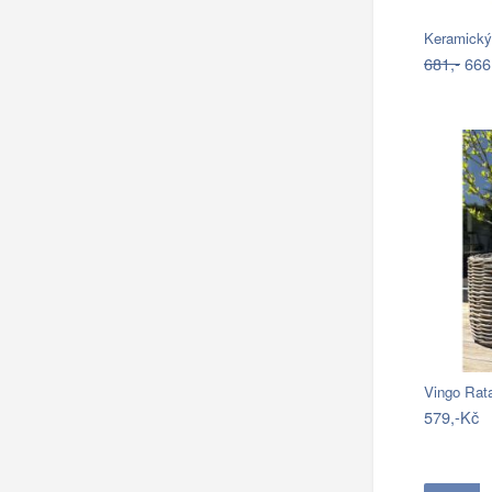
Keramický
681,-
666
Vingo Rat
579,-Kč