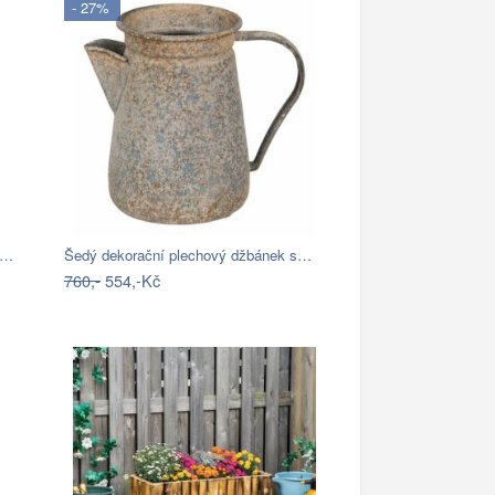
- 27%
e…
Šedý dekorační plechový džbánek s…
760,-
554,-Kč