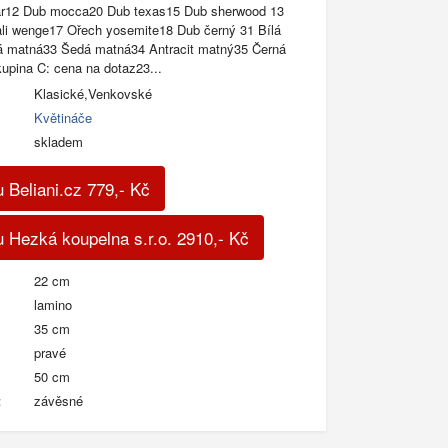
ar12 Dub mocca20 Dub texas15 Dub sherwood 13
ali wenge17 Ořech yosemite18 Dub černý 31 Bílá
 matná33 Šedá matná34 Antracit matný35 Černá
pina C: cena na dotaz23...
Klasické,Venkovské
Květináče
skladem
 Beliani.cz
779
,-
Kč
 Hezká koupelna s.r.o.
2910
,-
Kč
22 cm
lamino
35 cm
pravé
50 cm
:
závěsné