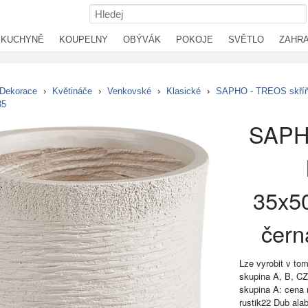
KUCHYNĚ
KOUPELNY
OBÝVÁK
POKOJE
SVĚTLO
ZAHR
Dekorace
›
Květináče
›
Venkovské
›
Klasické
›
SAPHO - TREOS skříňk
35
SAPH
35x50
čern
Lze vyrobit v to
skupina A, B, C
skupina A: cena 
rustik22 Dub al