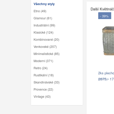
Všechny styly
Další Květiná
Etno (49)
- 39%
Glamour (61)
Industriální (99)
Klasické (124)
Kombinované (20)
Venkovské (207)
Minimalistické (85)
Moderní (371)
Retro (24)
2ks plech
Rustikální (18)
2875,-
17
Skandinávské (33)
Provence (22)
Vintage (43)