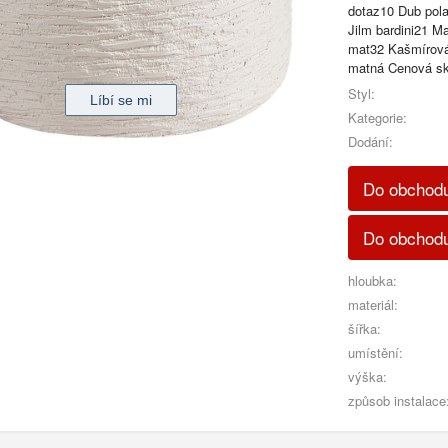
dotaz10 Dub pol
Jilm bardini21 M
mat32 Kašmírová
matná Cenová sku
Styl:
Kategorie:
Dodání:
Do obchodu
Do obchodu
hloubka:
materiál:
šířka:
umístění:
výška:
způsob instalace