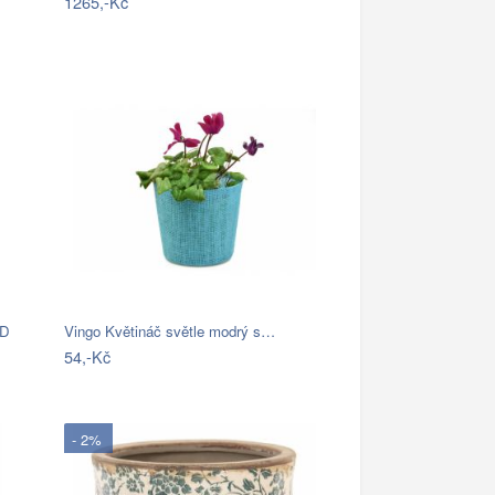
1265,-Kč
SD
Vingo Květináč světle modrý s…
54,-Kč
- 2%