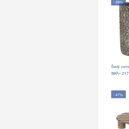
- 29%
Šedý ceme
307,-
217
- 47%