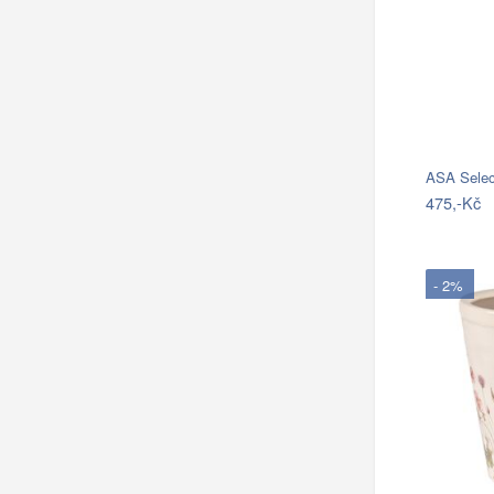
475,-Kč
- 2%