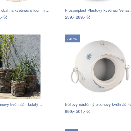
 obal na květináč s lučními…
Prosperplast Plastový květináč Vena
,-Kč
239,-
289,-Kč
- 43%
anový květináč - kulatý…
Béžový nástěnný plechový květináč 
880,-
501,-Kč