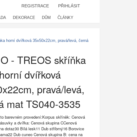
REGISTRACE
PŘIHLÁSIT
ADA
DEKORACE
DŮM
ČLÁNKY
a horní dvířková 35x50x22cm, pravá/levá, černá
O - TREOS skříňka
horní dvířková
x22cm, pravá/levá,
á mat TS040-3535
mto barevném provedení:Korpus skříněk: Cenová
Zásuvky a dvířka: Cenová skupina CCenová
na dotaz30 Bílá lesk11 Dub stříbrný16 Borovice
abama22 Dub cuneo Cenová skupina B: cena na