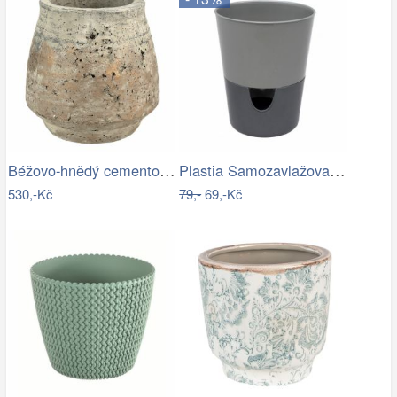
Béžovo-hnědý cementový květináč s…
Plastia Samozavlažovací květináč…
530,-Kč
79,-
69,-Kč