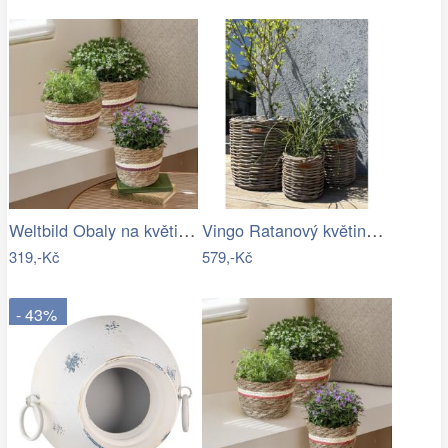
Weltbild Obaly na květináče z mořské…
Vingo Ratanový květináč - kulatý…
319,-Kč
579,-Kč
- 43%