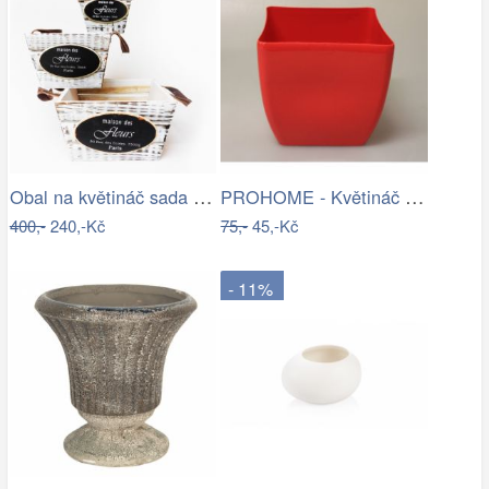
Obal na květináč sada 3ks
PROHOME - Květináč COUBI 19 hranatý…
400,-
240,-Kč
75,-
45,-Kč
- 11%