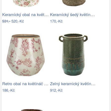
Keramický obal na květináč s růžovými…
Keramický šedý květináč v antickém…
531,-
520,-Kč
170,-Kč
Retro obal na květináč s růžovými květy…
Zelný keramický květináč/váza s uchy…
186,-Kč
912,-Kč