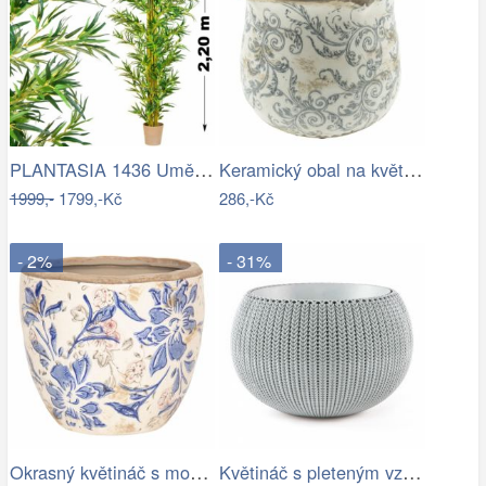
PLANTASIA 1436 Umělá květina strom - …
Keramický obal na květináč s ornamenty …
1999,-
1799,-Kč
286,-Kč
- 2%
- 31%
Okrasný květináč s modrými květy - Ø…
Květináč s pleteným vzorem - RJ