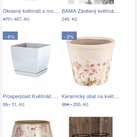
Okrasný květináč s modrými květy - Ø 18…
BAMA Závěsný květináč GONDOLA TR, 28cm
477,-
467,-Kč
249,-Kč
- 6%
- 2%
Prosperplast Květináč Coubi Square s…
Keramický obal na květináč s lučními…
33,-
31,-Kč
204,-
200,-Kč