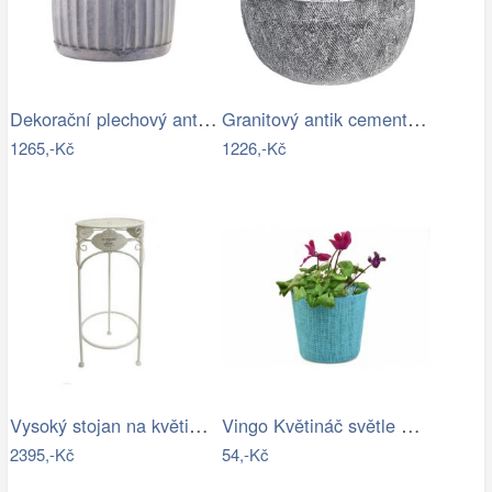
Dekorační plechový antik obal na…
Granitový antik cementový obal na…
1265,-Kč
1226,-Kč
Vysoký stojan na květiny provence - SD
Vingo Květináč světle modrý s…
2395,-Kč
54,-Kč