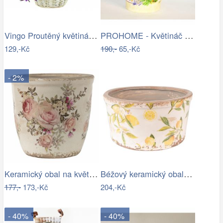
Vingo Proutěný květináč košíček s…
PROHOME - Květináč kulatý vysoký…
129,-Kč
190,-
65,-Kč
- 2%
Keramický obal na květináč s růžemi…
Béžový keramický obal na květináč s…
177,-
173,-Kč
204,-Kč
- 40%
- 40%