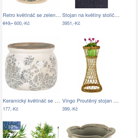
Retro květináč se zelenými květy Tien…
Stojan na květiny stolička - IS
613,-
600,-Kč
3951,-Kč
Keramický květináč se šedými květy…
Vingo Proutěný stojan na květiny…
177,-Kč
399,-Kč
- 10%