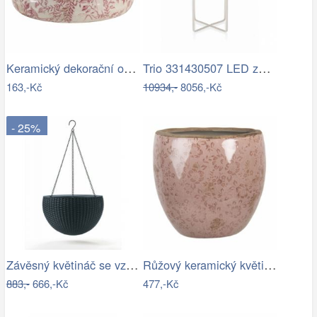
Keramický dekorační obal na květináč s…
Trio 331430507 LED závěsné stropní…
163,-Kč
10934,-
8056,-Kč
- 25%
Závěsný květináč se vzorem- RJ
Růžový keramický květináč s popraskáním…
883,-
666,-Kč
477,-Kč