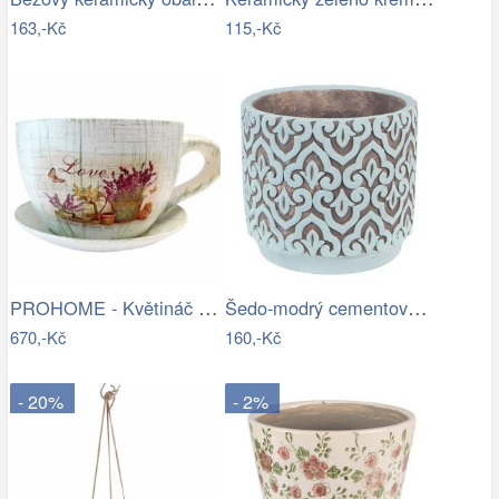
163,-Kč
115,-Kč
PROHOME - Květináč hrnek Levandule
Šedo-modrý cementový obal na květináč s…
670,-Kč
160,-Kč
- 20%
- 2%