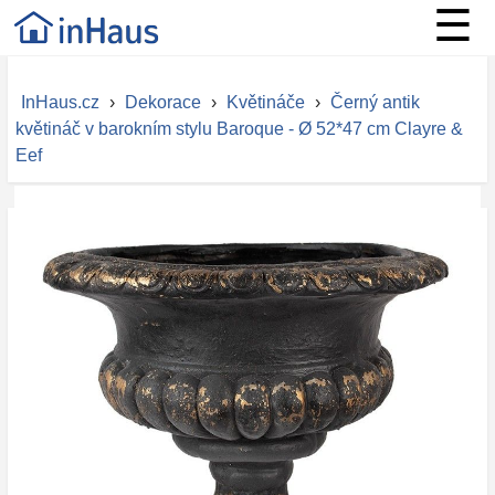
☰
InHaus.cz
›
Dekorace
›
Květináče
›
Černý antik
květináč v barokním stylu Baroque - Ø 52*47 cm Clayre &
Eef