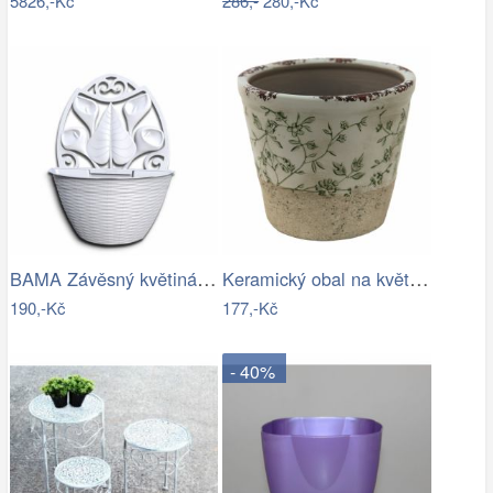
5826,-Kč
286,-
280,-Kč
BAMA Závěsný květináč GERLA, 32cm
Keramický obal na květináč se zelenými…
190,-Kč
177,-Kč
- 40%