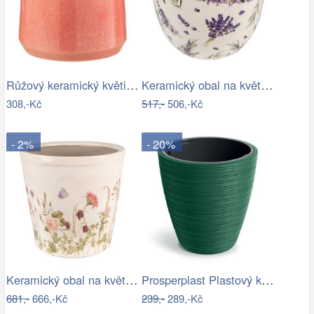
Růžový keramický květináč J-line Asol…
Keramický obal na květináč s levandulí…
308,-Kč
517,-
506,-Kč
- 2%
- 20%
Keramický obal na květináč s lučními…
Prosperplast Plastový květináč Venas…
681,-
666,-Kč
239,-
289,-Kč