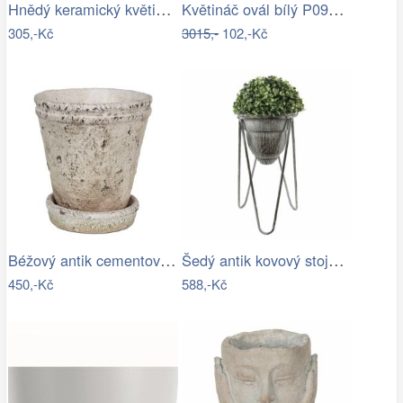
Hnědý keramický květináč s patinou v…
Květináč ovál bílý P0990/2
305,-Kč
3015,-
102,-Kč
Béžový antik cementový květináč s…
Šedý antik kovový stojan na květiny - Ø…
450,-Kč
588,-Kč