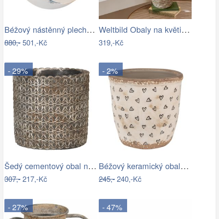
Béžový nástěnný plechový květináč Fun…
Weltbild Obaly na květináče z mořské…
880,-
501,-Kč
319,-Kč
- 29%
- 2%
Šedý cementový obal na květináč s…
Béžový keramický obal na květináč se…
307,-
217,-Kč
245,-
240,-Kč
- 27%
- 47%