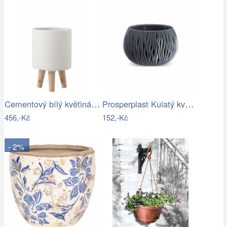
Cementový bílý květináč na dřevěných…
Prosperplast Kulatý květináč s vkladem …
456,-Kč
152,-Kč
- 2%