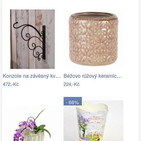
Konzole na závěsný květináč - IS
Béžovo růžový keramický květináč se…
472,-Kč
224,-Kč
- 66%