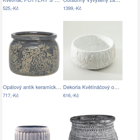
525,-Kč
1399,-Kč
Opálový antik keramický obal na…
Dekoria Květináčový obal Leaf I…
717,-Kč
616,-Kč