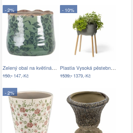
- 2%
- 10%
Zelený obal na květináč s květy a…
Plastia Vysoká pěstební nádoba Urbalive…
150,-
147,-Kč
1539,-
1379,-Kč
- 2%