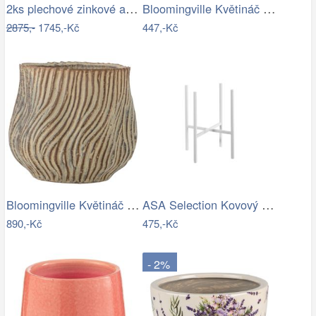
2ks plechové zinkové antik obaly na…
Bloomingville Květináč Feren Ø 12 cm
2875,-
1745,-Kč
447,-Kč
Bloomingville Květináč Dua Ø 19 cm
ASA Selection Kovový stojan na květináč…
890,-Kč
475,-Kč
- 2%