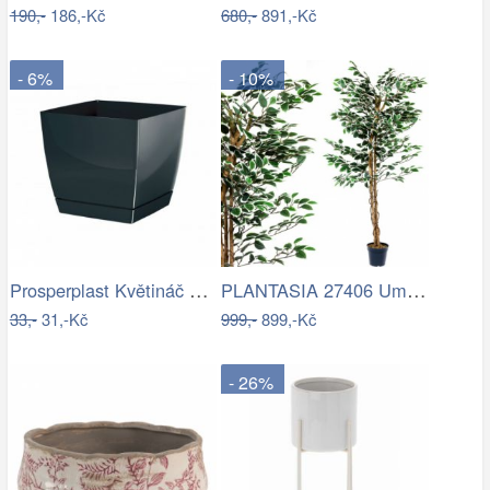
190,-
186,-Kč
680,-
891,-Kč
- 6%
- 10%
Prosperplast Květináč Coubi Square s…
PLANTASIA 27406 Umělý strom rostlina -…
33,-
31,-Kč
999,-
899,-Kč
- 26%