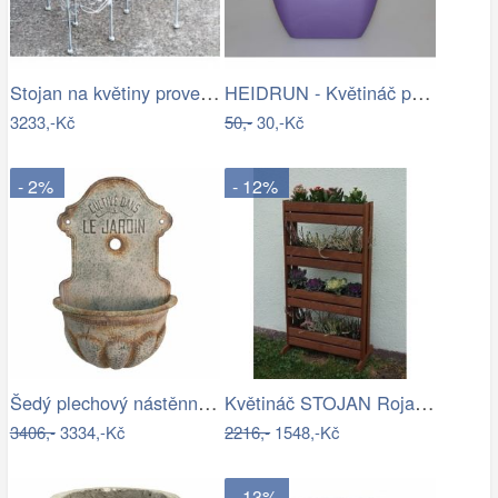
Stojan na květiny provence
HEIDRUN - Květináč plast 16x16cm různé…
3233,-Kč
50,-
30,-Kč
- 2%
- 12%
Šedý plechový nástěnný květináč ve…
Květináč STOJAN Rojaplast
3406,-
3334,-Kč
2216,-
1548,-Kč
- 13%