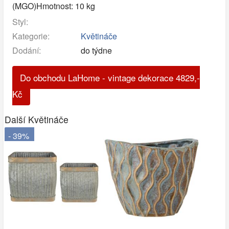
(MGO)Hmotnost: 10 kg
Styl:
Kategorie:
Květináče
Dodání:
do týdne
Do obchodu LaHome - vintage dekorace
4829
,-
Kč
Další Květináče
- 39%