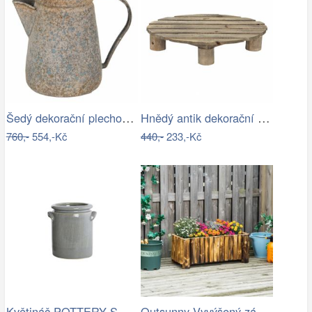
Šedý dekorační plechový džbánek s…
Hnědý antik dekorační stolek na květiny…
760,-
554,-Kč
440,-
233,-Kč
Květináč POTTERY S House Doctor -…
Outsunny Vyvýšený záhon z jedlového…