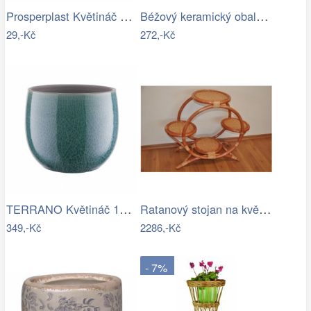
Prosperplast Květináč Splofy šalvěj,…
Béžový keramický obal na květináč se…
29,-Kč
272,-Kč
TERRANO Květináč 15 cm
Ratanový stojan na květináče - AX
349,-Kč
2286,-Kč
- 7%