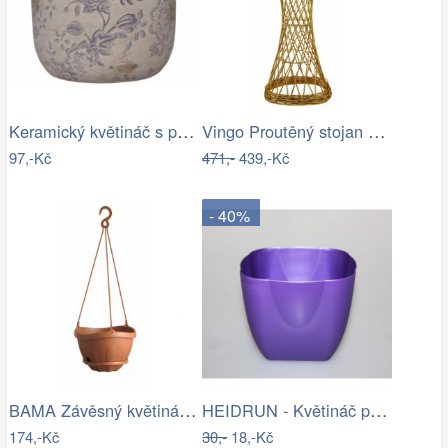
Keramický květináč s popraskáním Melun …
Vingo Proutěný stojan na květiny…
97,-Kč
471,-
439,-Kč
- 40%
BAMA Závěsný květináč s miskou GONDOLA…
HEIDRUN - Květináč plast 13x13cm různé…
174,-Kč
30,-
18,-Kč