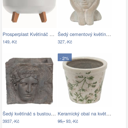
Prosperplast Květináč Gracyeen bílý,…
Šedý cementový květináč hlava ženy v…
149,-Kč
327,-Kč
- 2%
Šedý květináč s bustou v antickém stylu…
Keramický obal na květináč se zelenými…
3937,-Kč
95,-
93,-Kč