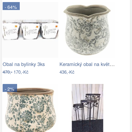
- 64%
Keramický obal na květináč s ornamenty …
Obal na bylinky 3ks
470,-
170,-Kč
436,-Kč
- 2%