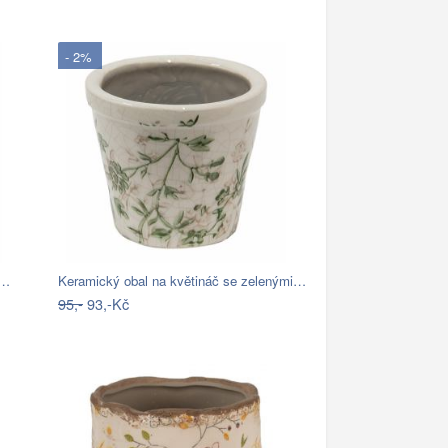
- 2%
v…
Keramický obal na květináč se zelenými…
95,-
93,-Kč