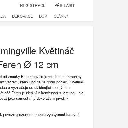
REGISTRACE
PŘIHLÁSIT
ADA
DEKORACE
DŮM
ČLÁNKY
mingville Květináč
Feren Ø 12 cm
d od značky Bloomingville je vyroben z kameniny
ním vzorem, který upoutá na první pohled. Květináč
rodou a vyznačuje se uklidňující modrými a
tináč Feren je ideální v kombinaci s rostlinou, ale
ovat jako samostatný dekorativní prvek v
k povaze glazury se mohou vyskytnout barevné