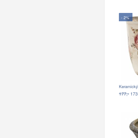
- 2%
Keramický
177,-
173