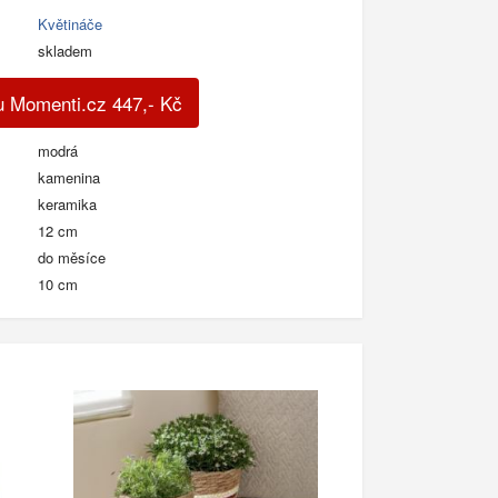
Květináče
skladem
u Momenti.cz
447
,-
Kč
modrá
kamenina
keramika
12 cm
do měsíce
10 cm