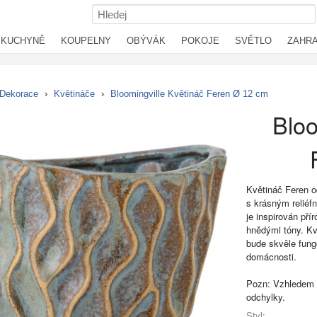
KUCHYNĚ
KOUPELNY
OBÝVÁK
POKOJE
SVĚTLO
ZAHR
Dekorace
›
Květináče
›
Bloomingville Květináč Feren Ø 12 cm
Bloo
Květináč Feren o
s krásným reliéf
je inspirován pří
hnědými tóny. Kvě
bude skvěle fung
domácnosti.
Pozn: Vzhledem 
odchylky.
Styl: