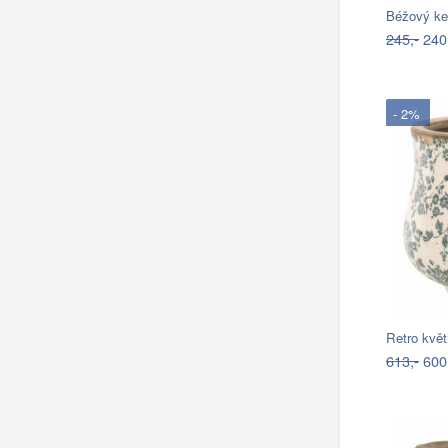
Béžový ke
245,-
240
- 2%
Retro kvě
613,-
600