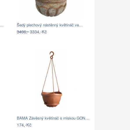
i…
Šedý plechový nástěnný květináč ve…
3406,-
3334,-Kč
BAMA Závěsný květináč s miskou GONDOLA…
174,-Kč