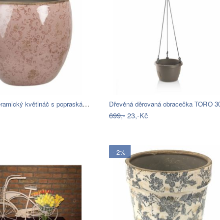
Růžový keramický květináč s popraskáním…
Dřevěná děrovaná obracečka TORO 
699,-
23,-Kč
- 2%