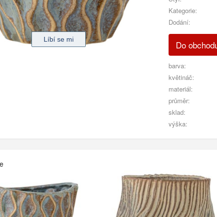
Kategorie:
Dodání:
Do obchod
barva:
květináč:
materiál:
průměr:
sklad:
výška:
če