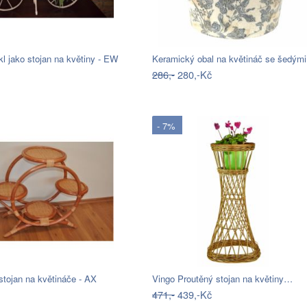
kl jako stojan na květiny - EW
Keramický obal na květináč se šedým
286,-
280,-Kč
- 7%
tojan na květináče - AX
Vingo Proutěný stojan na květiny…
471,-
439,-Kč