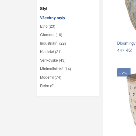
Styl
Všechny styly
Etno (23)
Glamour (16)
Bloomingvi
Industriální (22)
447,-Kč
Klasické (21)
Venkovské (43)
Minimalistické (14)
- 2%
Moderní (74)
Retro (9)