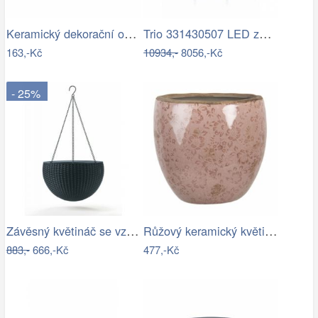
Keramický dekorační obal na květináč s…
Trio 331430507 LED závěsné stropní…
163,-Kč
10934,-
8056,-Kč
- 25%
Závěsný květináč se vzorem- RJ
Růžový keramický květináč s popraskáním…
883,-
666,-Kč
477,-Kč