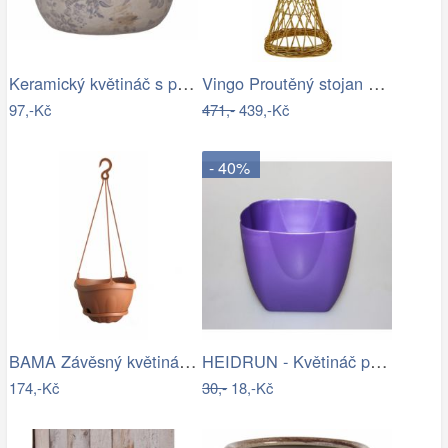
Keramický květináč s popraskáním Melun …
Vingo Proutěný stojan na květiny…
97,-Kč
471,-
439,-Kč
- 40%
BAMA Závěsný květináč s miskou GONDOLA…
HEIDRUN - Květináč plast 13x13cm různé…
174,-Kč
30,-
18,-Kč