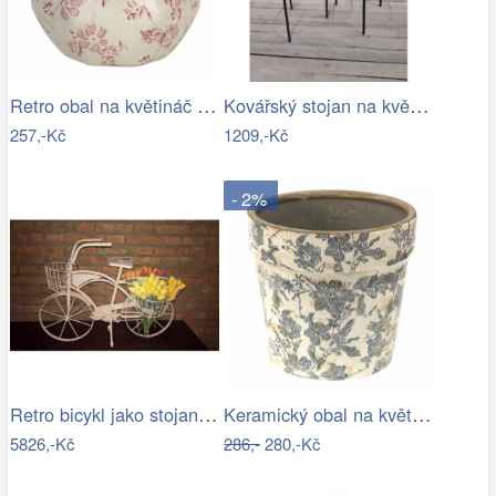
Retro obal na květináč s růžovými květy…
Kovářský stojan na květináč
257,-Kč
1209,-Kč
- 2%
Retro bicykl jako stojan na květiny - EW
Keramický obal na květináč se šedými…
5826,-Kč
286,-
280,-Kč