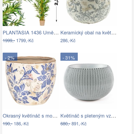
PLANTASIA 1436 Umělá květina strom - …
Keramický obal na květináč s ornamenty …
1999,-
1799,-Kč
286,-Kč
- 2%
- 31%
Okrasný květináč s modrými květy - Ø…
Květináč s pleteným vzorem - RJ
190,-
186,-Kč
680,-
891,-Kč