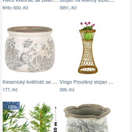
613,-
600,-Kč
3951,-Kč
Keramický květináč se šedými květy…
Vingo Proutěný stojan na květiny…
177,-Kč
399,-Kč
- 10%