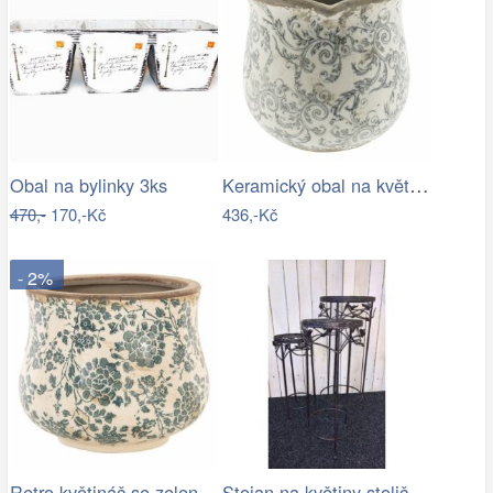
Keramický obal na květináč s ornamenty …
Obal na bylinky 3ks
470,-
170,-Kč
436,-Kč
- 2%
Retro květináč se zelenými květy Tien…
Stojan na květiny stolička - IS