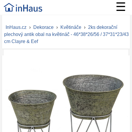
☰
InHaus.cz
›
Dekorace
›
Květináče
›
2ks dekorační
plechový antik obal na květináč - 46*38*26/56 / 37*31*23/43
cm Clayre & Eef