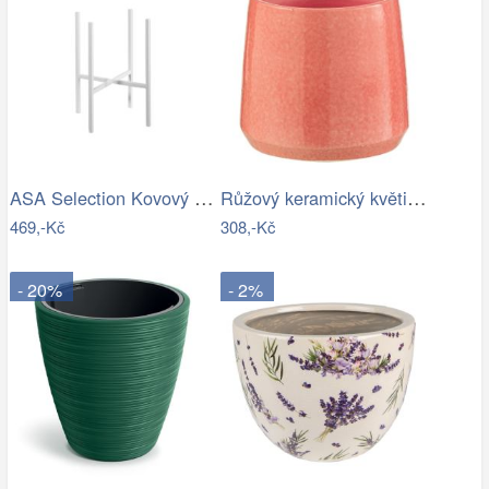
ASA Selection Kovový stojan na květináč…
Růžový keramický květináč J-line Asol…
469,-Kč
308,-Kč
- 20%
- 2%