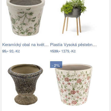
Keramický obal na květináč se zelenými…
Plastia Vysoká pěstební nádoba Urbalive…
95,-
93,-Kč
1539,-
1379,-Kč
- 2%