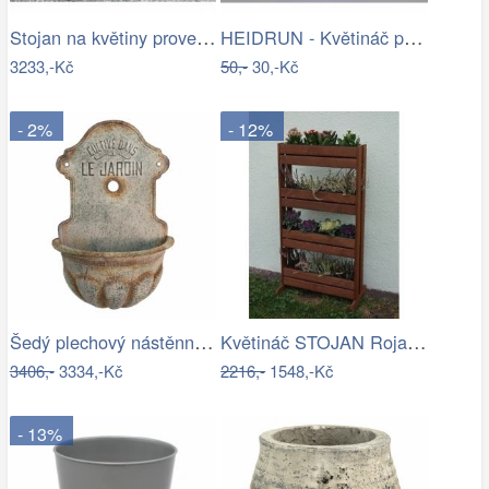
Stojan na květiny provence
HEIDRUN - Květináč plast 16x16cm různé…
3233,-Kč
50,-
30,-Kč
- 2%
- 12%
Šedý plechový nástěnný květináč ve…
Květináč STOJAN Rojaplast
3406,-
3334,-Kč
2216,-
1548,-Kč
- 13%