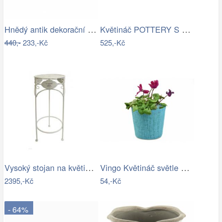
Hnědý antik dekorační stolek na květiny…
Květináč POTTERY S House Doctor -…
440,-
233,-Kč
525,-Kč
Vysoký stojan na květiny provence - SD
Vingo Květináč světle modrý s…
2395,-Kč
54,-Kč
- 64%