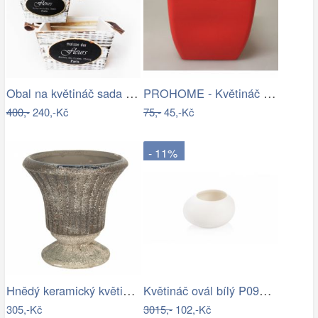
Obal na květináč sada 3ks
PROHOME - Květináč COUBI 19 hranatý…
400,-
240,-Kč
75,-
45,-Kč
- 11%
Hnědý keramický květináč s patinou v…
Květináč ovál bílý P0990/2
305,-Kč
3015,-
102,-Kč