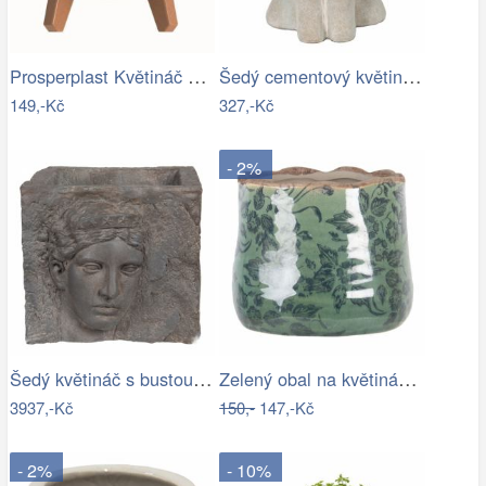
Prosperplast Květináč Gracyeen bílý,…
Šedý cementový květináč hlava ženy v…
149,-Kč
327,-Kč
- 2%
Šedý květináč s bustou v antickém stylu…
Zelený obal na květináč s květy a…
3937,-Kč
150,-
147,-Kč
- 2%
- 10%