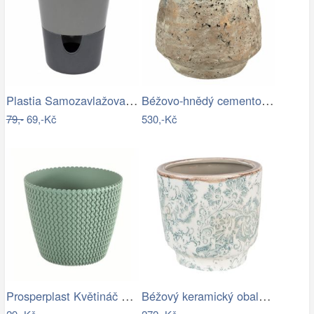
Plastia Samozavlažovací květináč…
Béžovo-hnědý cementový květináč s…
79,-
69,-Kč
530,-Kč
Prosperplast Květináč Splofy šalvěj,…
Béžový keramický obal na květináč se…