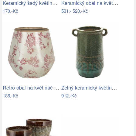
Keramický šedý květináč v antickém…
Keramický obal na květináč s růžovými…
170,-Kč
531,-
520,-Kč
Retro obal na květináč s růžovými květy…
Zelný keramický květináč/váza s uchy…
186,-Kč
912,-Kč