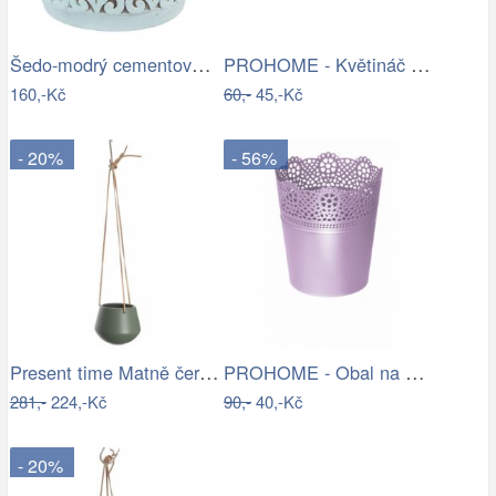
Šedo-modrý cementový obal na květináč s…
PROHOME - Květináč dekorační ELLA 21cm…
160,-Kč
60,-
45,-Kč
- 20%
- 56%
Present time Matně černý keramický…
PROHOME - Obal na květináč LACE 18cm
281,-
224,-Kč
90,-
40,-Kč
- 20%