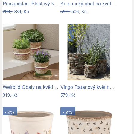
Prosperplast Plastový květináč Venas…
Keramický obal na květináč s levandulí…
239,-
289,-Kč
517,-
506,-Kč
Weltbild Obaly na květináče z mořské…
Vingo Ratanový květináč - kulatý…
319,-Kč
579,-Kč
- 2%
- 2%