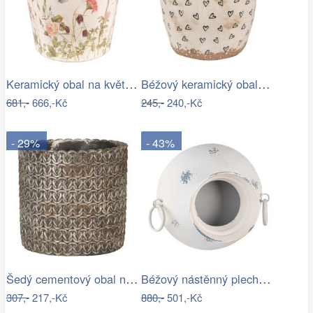
Keramický obal na květináč s lučními…
Béžový keramický obal na květináč se…
681,-
666,-Kč
245,-
240,-Kč
- 29%
- 43%
Šedý cementový obal na květináč s…
Béžový nástěnný plechový květináč Fun…
307,-
217,-Kč
880,-
501,-Kč