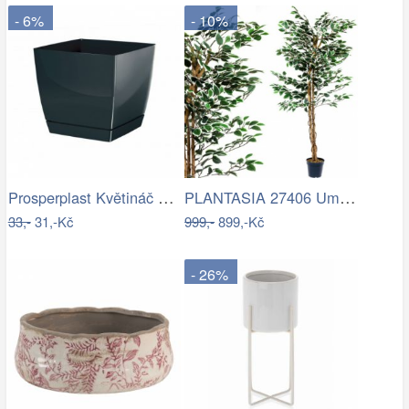
- 6%
- 10%
Prosperplast Květináč Coubi Square s…
PLANTASIA 27406 Umělý strom rostlina -…
33,-
31,-Kč
999,-
899,-Kč
- 26%