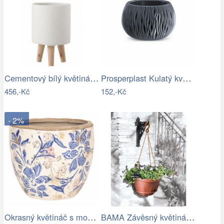
Cementový bílý květináč na dřevěných…
Prosperplast Kulatý květináč s vkladem …
456,-Kč
152,-Kč
- 2%
Okrasný květináč s modrými květy - Ø 18…
BAMA Závěsný květináč GONDOLA TR, 28cm