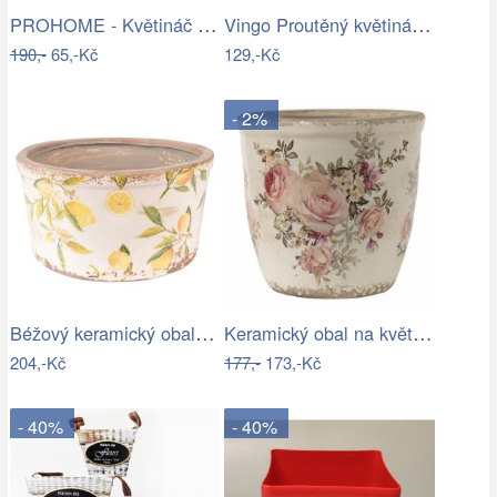
PROHOME - Květináč kulatý vysoký…
Vingo Proutěný květináč košíček s…
190,-
65,-Kč
129,-Kč
- 2%
Béžový keramický obal na květináč s…
Keramický obal na květináč s růžemi…
204,-Kč
177,-
173,-Kč
- 40%
- 40%