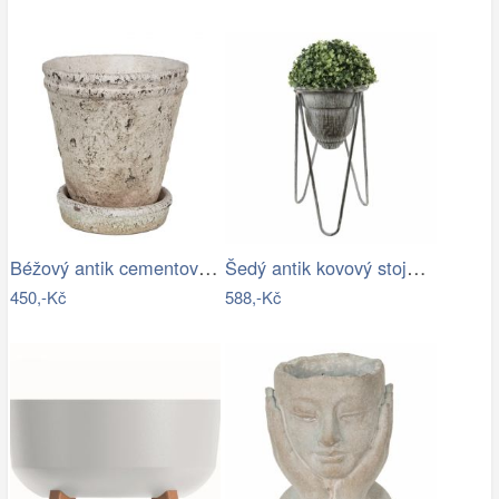
Béžový antik cementový květináč s…
Šedý antik kovový stojan na květiny - Ø…
450,-Kč
588,-Kč