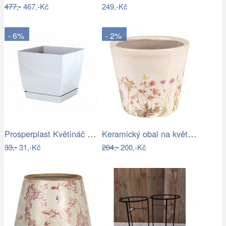
477,-
467,-Kč
249,-Kč
- 6%
- 2%
Prosperplast Květináč Coubi Square s…
Keramický obal na květináč s lučními…
33,-
31,-Kč
204,-
200,-Kč