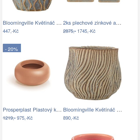
Bloomingville Květináč Feren Ø 12 cm
2ks plechové zinkové antik obaly na…
447,-Kč
2875,-
1745,-Kč
- 20%
Prosperplast Plastový květináč Ulpo…
Bloomingville Květináč Dua Ø 19 cm
1219,-
975,-Kč
890,-Kč