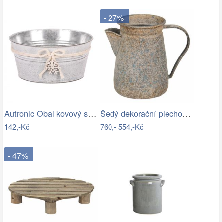
- 27%
Autronic Obal kovový s dřevěnou vločkou…
Šedý dekorační plechový džbánek s…
142,-Kč
760,-
554,-Kč
- 47%