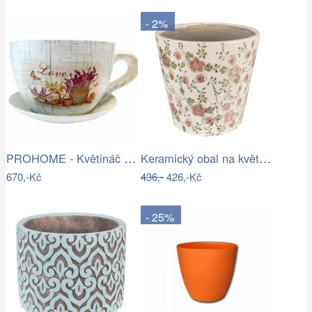
- 2%
PROHOME - Květináč hrnek Levandule
Keramický obal na květináč s růžovými…
670,-Kč
436,-
426,-Kč
- 25%