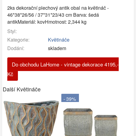
2ks dekorační plechový antik obal na květináč -
46*38*26/56 / 37*31*23/43 cm Barva: šedá
antikMateriál: kovHmotnost: 2,344 kg
Styl:
Kategorie:
Květináče
Dodání:
skladem
Do obchodu LaHome - vintage dekorace
4195
,-
Kč
Další Květináče
- 39%