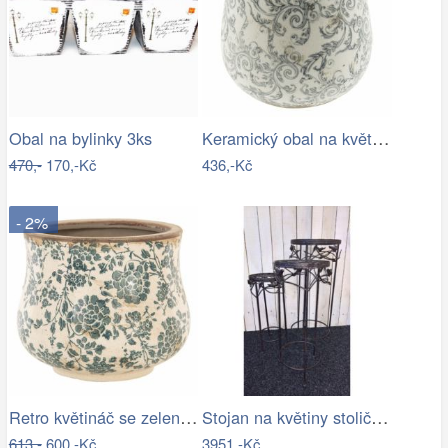
Keramický obal na květináč s ornamenty …
Obal na bylinky 3ks
470,-
170,-Kč
436,-Kč
- 2%
Retro květináč se zelenými květy Tien…
Stojan na květiny stolička - IS
613,-
600,-Kč
3951,-Kč