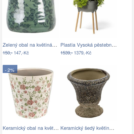
Zelený obal na květináč s květy a…
Plastia Vysoká pěstební nádoba Urbalive…
150,-
147,-Kč
1539,-
1379,-Kč
- 2%
Keramický obal na květináč s růžovými…
Keramický šedý květináč v antickém…