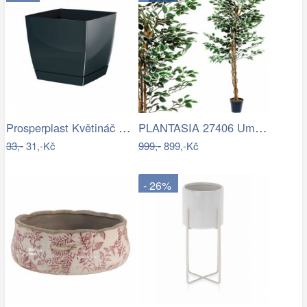
Prosperplast Květináč Coubi Square s…
PLANTASIA 27406 Umělý strom rostlina -…
33,-
31,-Kč
999,-
899,-Kč
- 26%