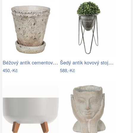
Béžový antik cementový květináč s…
Šedý antik kovový stojan na květiny - Ø…
450,-Kč
588,-Kč