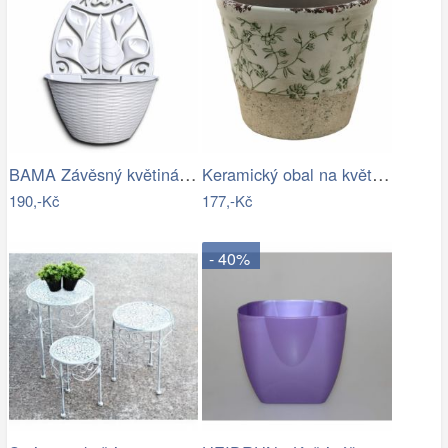
BAMA Závěsný květináč GERLA, 32cm
Keramický obal na květináč se zelenými…
190,-Kč
177,-Kč
- 40%