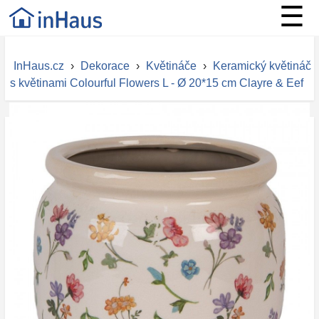
☰
InHaus.cz
›
Dekorace
›
Květináče
›
Keramický květináč
s květinami Colourful Flowers L - Ø 20*15 cm Clayre & Eef