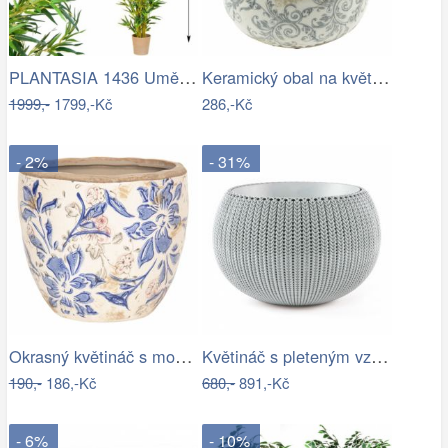
PLANTASIA 1436 Umělá květina strom - …
Keramický obal na květináč s ornamenty …
1999,-
1799,-Kč
286,-Kč
- 2%
- 31%
Okrasný květináč s modrými květy - Ø…
Květináč s pleteným vzorem - RJ
190,-
186,-Kč
680,-
891,-Kč
- 6%
- 10%