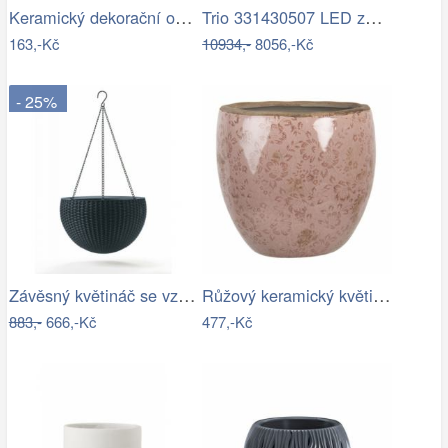
Keramický dekorační obal na květináč s…
Trio 331430507 LED závěsné stropní…
163,-Kč
10934,-
8056,-Kč
- 25%
Závěsný květináč se vzorem- RJ
Růžový keramický květináč s popraskáním…
883,-
666,-Kč
477,-Kč