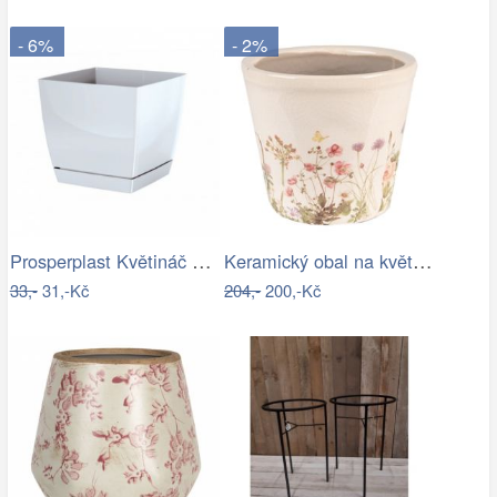
- 6%
- 2%
Prosperplast Květináč Coubi Square s…
Keramický obal na květináč s lučními…
33,-
31,-Kč
204,-
200,-Kč