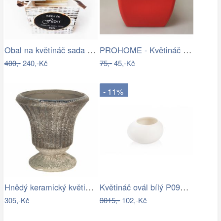
Obal na květináč sada 3ks
PROHOME - Květináč COUBI 19 hranatý…
400,-
240,-Kč
75,-
45,-Kč
- 11%
Hnědý keramický květináč s patinou v…
Květináč ovál bílý P0990/2
305,-Kč
3015,-
102,-Kč