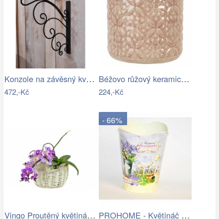
Konzole na závěsný květináč - IS
Béžovo růžový keramický květináč se…
472,-Kč
224,-Kč
- 66%
Vingo Proutěný květináč košíček s…
PROHOME - Květináč kulatý vysoký…