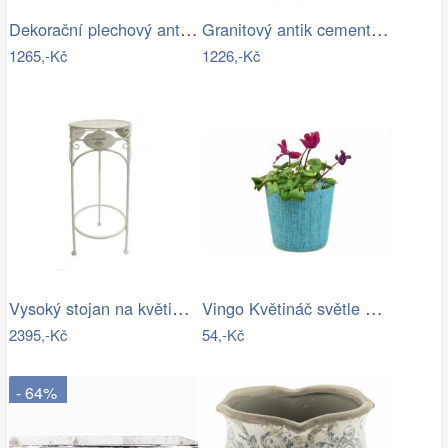
Dekorační plechový antik obal na…
Granitový antik cementový obal na…
1265,-Kč
1226,-Kč
Vysoký stojan na květiny provence - SD
Vingo Květináč světle modrý s…
2395,-Kč
54,-Kč
- 64%