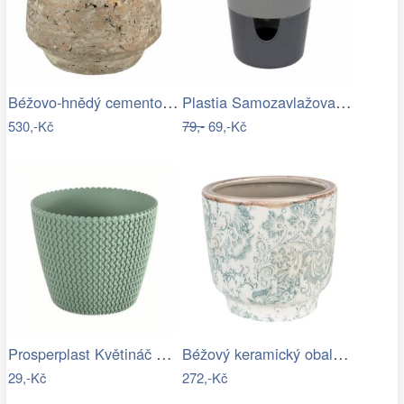
Béžovo-hnědý cementový květináč s…
Plastia Samozavlažovací květináč…
530,-Kč
79,-
69,-Kč
Prosperplast Květináč Splofy šalvěj,…
Béžový keramický obal na květináč se…
29,-Kč
272,-Kč