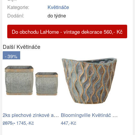
Kategorie:
Květináče
Dodání:
do týdne
Do obchodu LaHome - vintage dekorace
560
,-
Kč
Další Květináče
- 39%
2ks plechové zinkové antik obaly na…
Bloomingville Květináč Feren Ø 12 cm
2875,-
1745,-Kč
447,-Kč