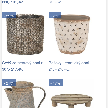
880,-
501,-Kč
319,-Kč
- 29%
- 2%
Šedý cementový obal na květináč s…
Béžový keramický obal na květináč se…
307,-
217,-Kč
245,-
240,-Kč
- 27%
- 47%