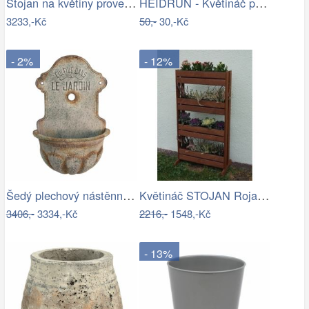
Stojan na květiny provence
HEIDRUN - Květináč plast 16x16cm různé…
3233,-Kč
50,-
30,-Kč
- 2%
- 12%
Šedý plechový nástěnný květináč ve…
Květináč STOJAN Rojaplast
3406,-
3334,-Kč
2216,-
1548,-Kč
- 13%