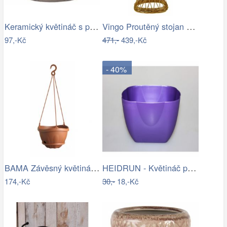
Keramický květináč s popraskáním Melun …
Vingo Proutěný stojan na květiny…
97,-Kč
471,-
439,-Kč
- 40%
BAMA Závěsný květináč s miskou GONDOLA…
HEIDRUN - Květináč plast 13x13cm různé…
174,-Kč
30,-
18,-Kč