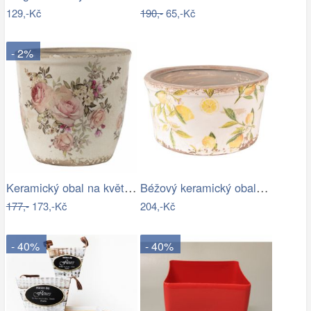
129,-Kč
190,-
65,-Kč
- 2%
Keramický obal na květináč s růžemi…
Béžový keramický obal na květináč s…
177,-
173,-Kč
204,-Kč
- 40%
- 40%