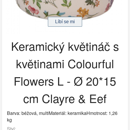
Keramický květináč s
květinami Colourful
Flowers L - Ø 20*15
cm Clayre & Eef
Barva: béžová, multiMateriál: keramikaHmotnost: 1,26
kg
Styl: