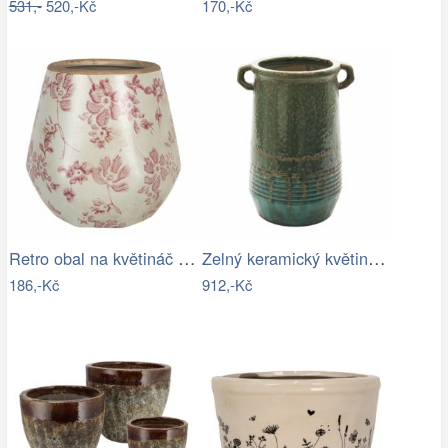
531,-
520,-Kč
170,-Kč
Retro obal na květináč s růžovými květy…
Zelný keramický květináč/váza s uchy…
186,-Kč
912,-Kč