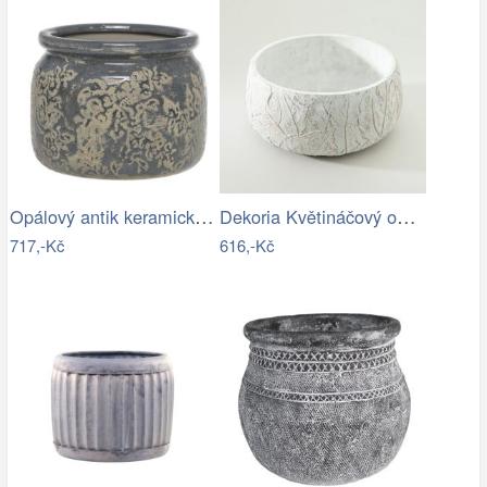
Opálový antik keramický obal na…
Dekoria Květináčový obal Leaf I…
717,-Kč
616,-Kč