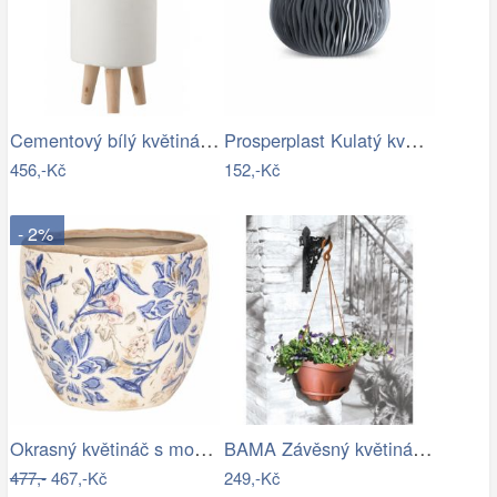
Cementový bílý květináč na dřevěných…
Prosperplast Kulatý květináč s vkladem …
456,-Kč
152,-Kč
- 2%
Okrasný květináč s modrými květy - Ø 18…
BAMA Závěsný květináč GONDOLA TR, 28cm
477,-
467,-Kč
249,-Kč