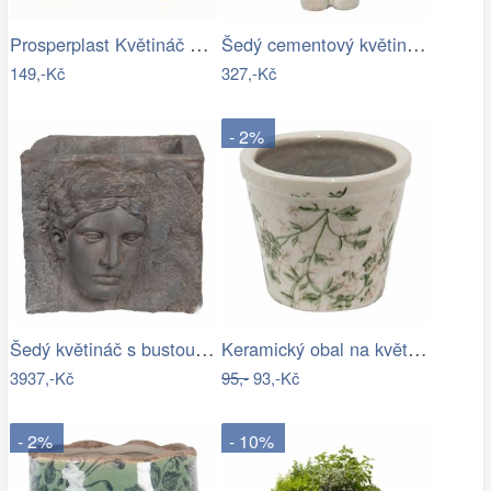
Prosperplast Květináč Gracyeen bílý,…
Šedý cementový květináč hlava ženy v…
149,-Kč
327,-Kč
- 2%
Šedý květináč s bustou v antickém stylu…
Keramický obal na květináč se zelenými…
3937,-Kč
95,-
93,-Kč
- 2%
- 10%