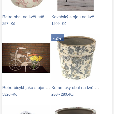
Retro obal na květináč s růžovými květy…
Kovářský stojan na květináč
257,-Kč
1209,-Kč
- 2%
Retro bicykl jako stojan na květiny - EW
Keramický obal na květináč se šedými…
5826,-Kč
286,-
280,-Kč