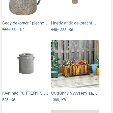
Šedý dekorační plechový džbánek s…
Hnědý antik dekorační stolek na květiny…
760,-
554,-Kč
440,-
233,-Kč
Květináč POTTERY S House Doctor -…
Outsunny Vyvýšený záhon z jedlového…
525,-Kč
1399,-Kč