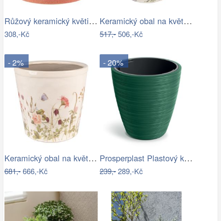
Růžový keramický květináč J-line Asol…
Keramický obal na květináč s levandulí…
308,-Kč
517,-
506,-Kč
- 2%
- 20%
Keramický obal na květináč s lučními…
Prosperplast Plastový květináč Venas…
681,-
666,-Kč
239,-
289,-Kč