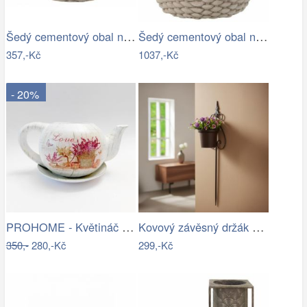
Šedý cementový obal na květináč ve…
Šedý cementový obal na květináč ve…
357,-Kč
1037,-Kč
- 20%
PROHOME - Květináč čajník Levandule
Kovový závěsný držák na květináč
350,-
280,-Kč
299,-Kč