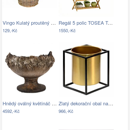
Vingo Kulatý proutěný obal na…
Regál 5 polic TOSEA Tempo Kondela
129,-Kč
1550,-Kč
Hnědý oválný květináč na noze zdobený…
Zlatý dekorační obal na květináč v…
4592,-Kč
966,-Kč