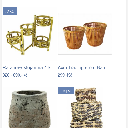
- 3%
Ratanový stojan na 4 květiny - světlý…
Axin Trading s.r.o. Bambusový obal na…
920,-
890,-Kč
299,-Kč
- 21%