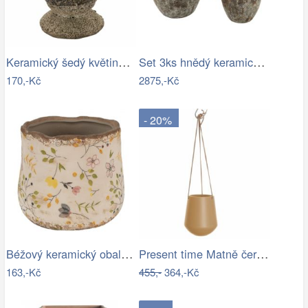
Keramický šedý květináč v antickém…
Set 3ks hnědý keramický květináč…
170,-Kč
2875,-Kč
- 20%
Béžový keramický obal na květináč se…
Present time Matně černý keramický…
163,-Kč
455,-
364,-Kč