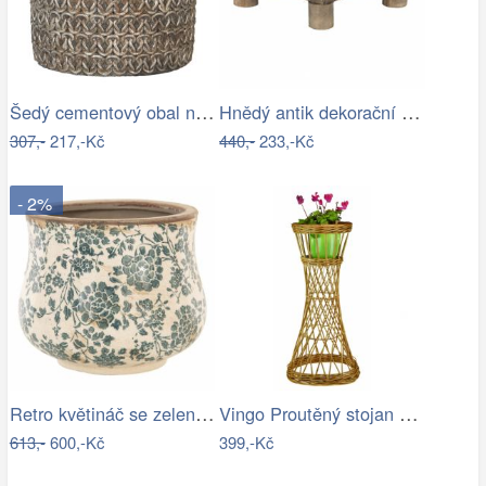
Šedý cementový obal na květináč s…
Hnědý antik dekorační stolek na květiny…
307,-
217,-Kč
440,-
233,-Kč
- 2%
Retro květináč se zelenými květy Tien…
Vingo Proutěný stojan na květiny…
613,-
600,-Kč
399,-Kč