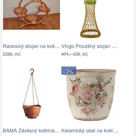
Ratanový stojan na květináče - AX
Vingo Proutěný stojan na květiny…
2286,-Kč
471,-
439,-Kč
- 2%
BAMA Závěsný květináč s miskou GONDOLA…
Keramický obal na květináč s růžemi…