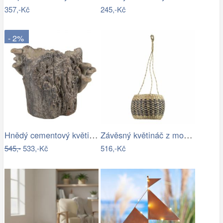
357,-Kč
245,-Kč
- 2%
Hnědý cementový květináč kmen stromu s…
Závěsný květináč z mořské trávy Zigzag …
545,-
533,-Kč
516,-Kč