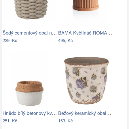
Šedý cementový obal na květináč ve…
BAMA Květináč ROMA 35L
229,-Kč
495,-Kč
Hnědo bílý betonový květináč L - Ø 18…
Béžový keramický obal na květináč s…
251,-Kč
163,-Kč