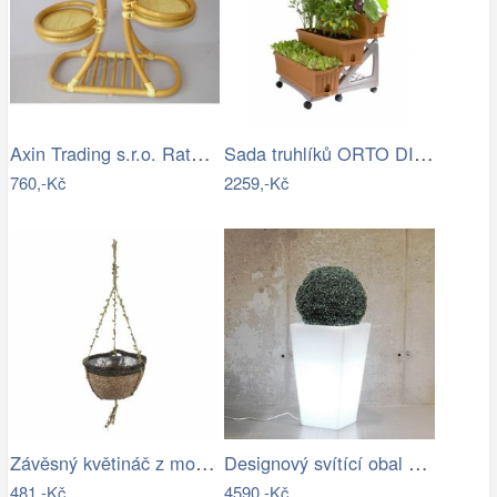
Axin Trading s.r.o. Ratanový stojánek…
Sada truhlíků ORTO DI BAMA TR
760,-Kč
2259,-Kč
Závěsný květináč z mořské trávy - Ø 24…
Designový svítící obal na květináč SLIM…
481,-Kč
4590,-Kč