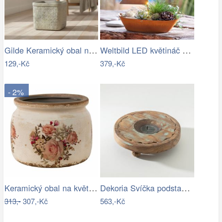
Gilde Keramický obal na květináč Košík
Weltbild LED květináč Plachetnice
129,-Kč
379,-Kč
- 2%
Keramický obal na květináč s růžemi…
Dekoria Svíčka podstavec Rustic Flame…
313,-
307,-Kč
563,-Kč