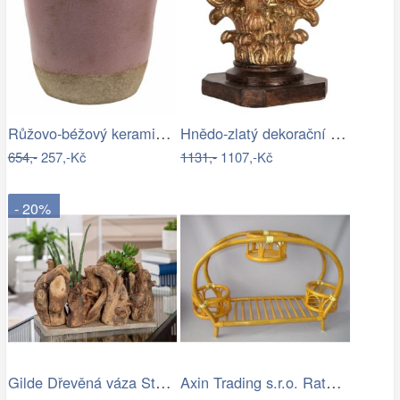
Růžovo-béžový keramický obal na…
Hnědo-zlatý dekorační podstavec pod…
654,-
257,-Kč
1131,-
1107,-Kč
- 20%
Gilde Dřevěná váza Stormlight
Axin Trading s.r.o. Ratanový stojan na…