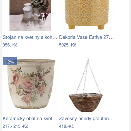
Stojan na květiny s kohoutkem
Dekoria Vase Estiva 27x27x36 cm,…
956,-Kč
5925,-Kč
- 2%
Keramický obal na květináč s růžemi…
Závěsný hnědý proutěný kulatý květináč …
217,-
213,-Kč
418,-Kč