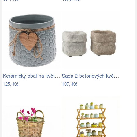
Keramický obal na květináč Heart, šedá,…
Sada 2 betonových květináčů Ciment – 8*…
125,-Kč
107,-Kč