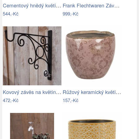
Cementový hnědý květináč S imitace…
Frank Flechtwaren Závěsné obaly na…
544,-Kč
999,-Kč
Kovový závěs na květináče - IS
Růžový keramický květináč s popraskáním…
472,-Kč
157,-Kč