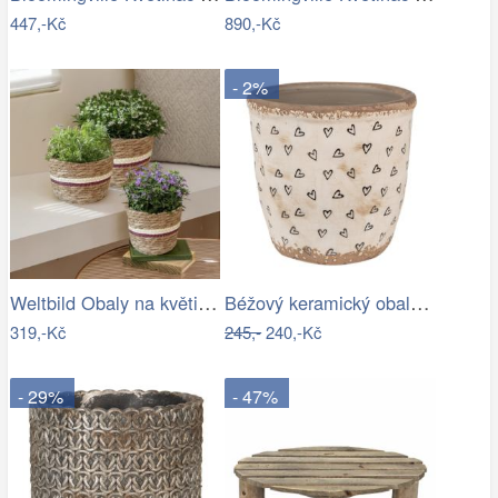
447,-Kč
890,-Kč
- 2%
Weltbild Obaly na květináče z mořské…
Béžový keramický obal na květináč se…
319,-Kč
245,-
240,-Kč
- 29%
- 47%