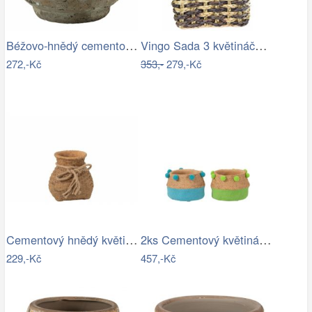
Béžovo-hnědý cementový květináč Mosse -…
Vingo Sada 3 květináčů z vodního…
272,-Kč
353,-
279,-Kč
Cementový hnědý květináč ve tvaru vaku …
2ks Cementový květináč Pompom modrá…
229,-Kč
457,-Kč