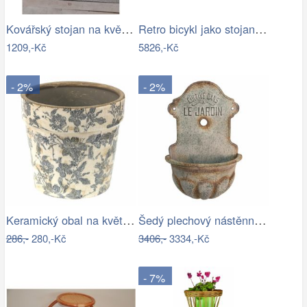
Kovářský stojan na květináč
Retro bicykl jako stojan na květiny - EW
1209,-Kč
5826,-Kč
- 2%
- 2%
Keramický obal na květináč se šedými…
Šedý plechový nástěnný květináč ve…
286,-
280,-Kč
3406,-
3334,-Kč
- 7%