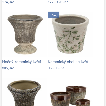
174,-Kč
177,-
173,-Kč
- 2%
Hnědý keramický květináč s patinou v…
Keramický obal na květináč se zelenými…
305,-Kč
95,-
93,-Kč