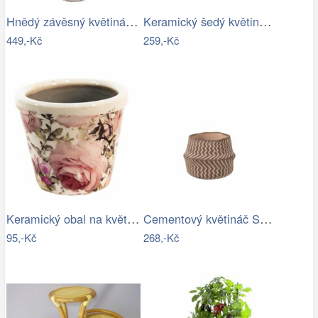
Hnědý závěsný květináč - 19*19*53 cm…
Keramický šedý květináč v antickém…
449,-Kč
259,-Kč
Keramický obal na květináč s růžemi…
Cementový květináč Squares béžovo hnědý…
95,-Kč
268,-Kč