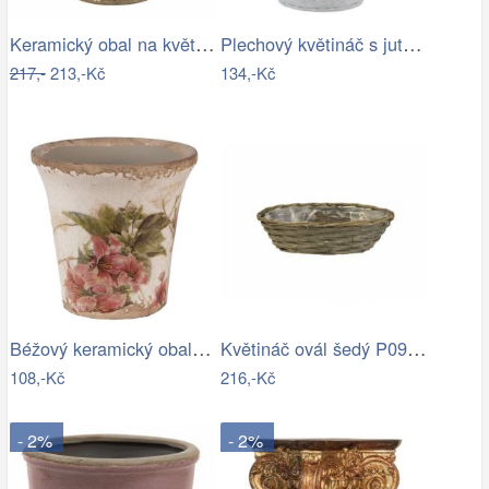
Keramický obal na květináč s jemnými…
Plechový květináč s jutovými uchy…
217,-
213,-Kč
134,-Kč
Béžový keramický obal na květináč s…
Květináč ovál šedý P0991/4
108,-Kč
216,-Kč
- 2%
- 2%