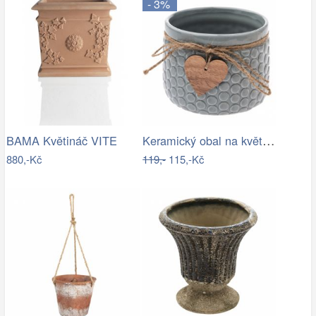
- 3%
Keramický obal na květináč Heart, šedá,…
BAMA Květináč VITE
880,-Kč
119,-
115,-Kč