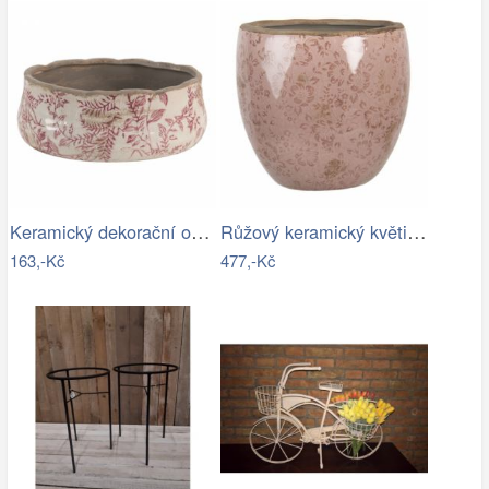
Keramický dekorační obal na květináč s…
Růžový keramický květináč s popraskáním…
163,-Kč
477,-Kč