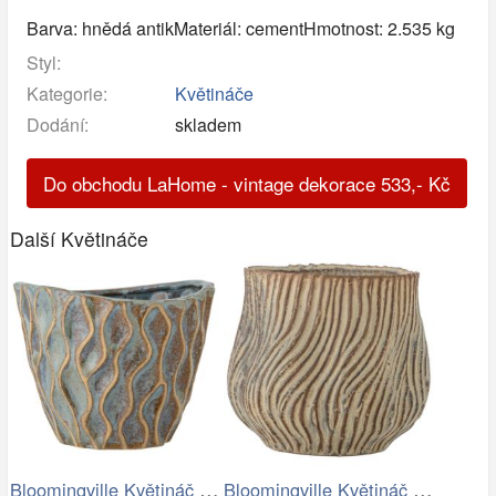
Barva: hnědá antikMateriál: cementHmotnost: 2.535 kg
Styl:
Kategorie:
Květináče
Dodání:
skladem
Do obchodu LaHome - vintage dekorace
533
,-
Kč
Další Květináče
Bloomingville Květináč Feren Ø 12 cm
Bloomingville Květináč Dua Ø 19 cm