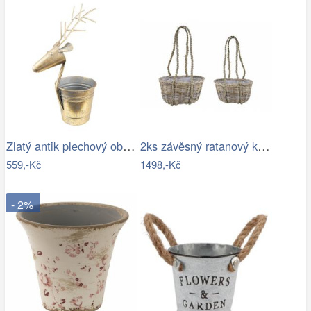
Zlatý antik plechový obal na květináč…
2ks závěsný ratanový květináč / taška…
559,-Kč
1498,-Kč
- 2%