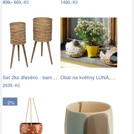
839,-
669,-Kč
1490,-Kč
Set 2ks dřevěno - bambusových květináčů…
Obal na květiny LUNA, zelená oliva,…
2539,-Kč
- 2%