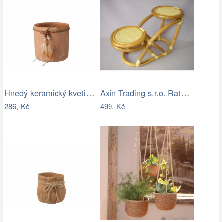
Hnedý keramický kvetináč s pierkami -…
Axin Trading s.r.o. Ratanový stojánek…
286,-Kč
499,-Kč