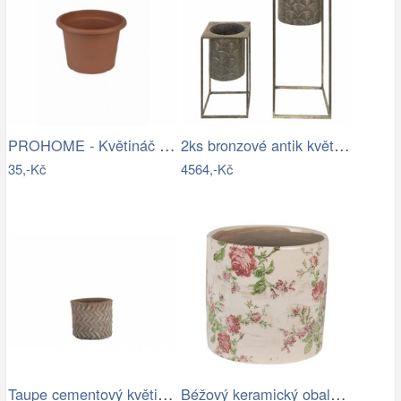
PROHOME - Květináč CAMPANULA 17 terakota
2ks bronzové antik květináče na nohou…
35,-Kč
4564,-Kč
Taupe cementový květináč - design…
Béžový keramický obal na květináč s…