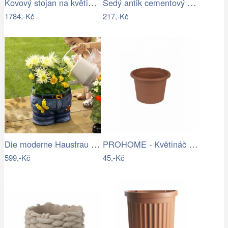
Kovový stojan na květiny se zlatým…
Šedý antik cementový zdobený květináč S…
1784,-Kč
217,-Kč
Die moderne Hausfrau Květináč Kalhoty
PROHOME - Květináč CAMPANULA 20 terakota
599,-Kč
45,-Kč