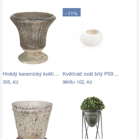
- 11%
Hnědý keramický květináč s patinou v…
Květináč ovál bílý P0990/2
305,-Kč
3015,-
102,-Kč