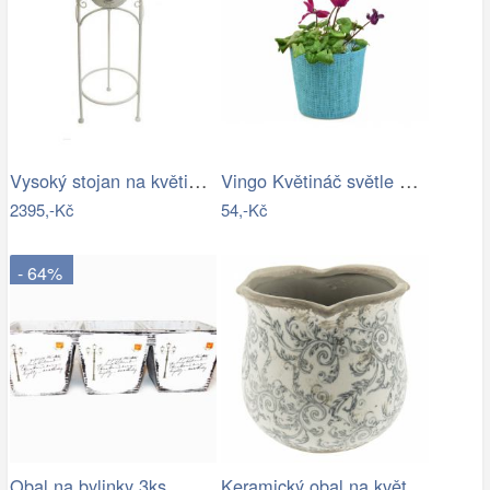
Vysoký stojan na květiny provence - SD
Vingo Květináč světle modrý s…
2395,-Kč
54,-Kč
- 64%
Keramický obal na květináč s ornamenty …
Obal na bylinky 3ks