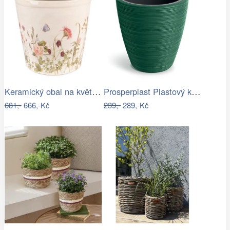
Keramický obal na květináč s lučními…
Prosperplast Plastový květináč Venas…
681,-
666,-Kč
239,-
289,-Kč