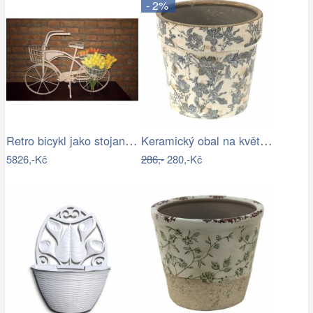
- 2%
Retro bicykl jako stojan na květiny - EW
Keramický obal na květináč se šedými…
5826,-Kč
286,-
280,-Kč