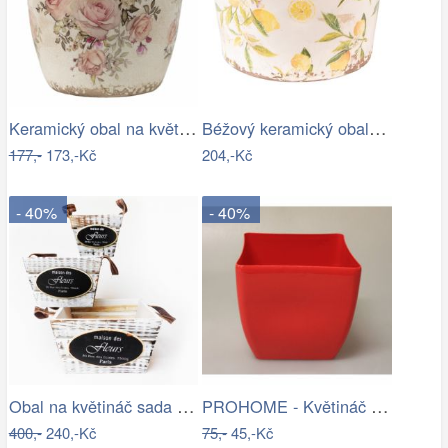
Keramický obal na květináč s růžemi…
Béžový keramický obal na květináč s…
177,-
173,-Kč
204,-Kč
- 40%
- 40%
Obal na květináč sada 3ks
PROHOME - Květináč COUBI 19 hranatý…
400,-
240,-Kč
75,-
45,-Kč