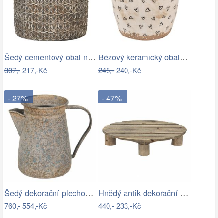
Šedý cementový obal na květináč s…
Béžový keramický obal na květináč se…
307,-
217,-Kč
245,-
240,-Kč
- 27%
- 47%
Šedý dekorační plechový džbánek s…
Hnědý antik dekorační stolek na květiny…
760,-
554,-Kč
440,-
233,-Kč