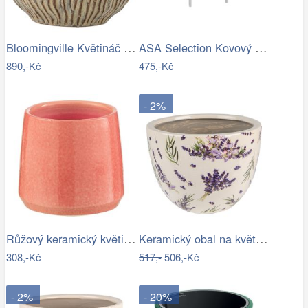
Bloomingville Květináč Dua Ø 19 cm
ASA Selection Kovový stojan na květináč…
890,-Kč
475,-Kč
- 2%
Růžový keramický květináč J-line Asol…
Keramický obal na květináč s levandulí…
308,-Kč
517,-
506,-Kč
- 2%
- 20%