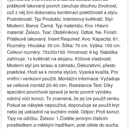
práškově lakovaný povrch zaručuje dlouhou životnost,
což z něj činí dokonalou kombinaci praktičnosti a stylu.
Podrobnosti: Typ Produktu: Interierový květináč. Styl:
Moderní. Barva: Černá. Typ materiálu: Kov. Hlavní
materiál: Železo. Tvar: Obdélníkový. Odtok: Ne. Finish:
Práškově lakovaný. Insert Required: Ano. Kapacita: 61.
Rozměry: Hloubka: 30 cm. Šířka: 70 cm. Výška: 100 cm.
Celkoví rozměry: 70x30x100. Hmotnost: 8 kg. Nabídka
zahrnuje: 1x květináč na stojanu. Klíčové vlastnosti:
Moderní styl pro terasu a zahradu, Dekorativní, přesto
praktické, Hodí se k mnoha stylům, Vysoká kvalita, Pro
vnitřní i venkovní použití. Montážní informace: Vyžaduje
se celková montáž.20-40 min. Resistance Text: Díky
speciální povrchové úpravě je tento povrch výrobku
odolný vůči korozi. To znamená, že jej lze použít venku.
Pokud se nábytek nepoužívá, doporučuje se použít kryt
nebo jej uskladnit na suchém místě. Odpor: Proti korozi.
Tipy na údržbu: Železo: 1.Čistěte jemným čisticím
prostředkem a měkkým hadříkem, poté otřete do sucha.