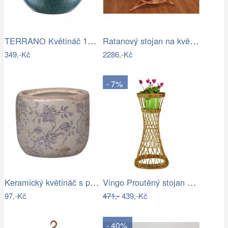
TERRANO Květináč 15 cm
Ratanový stojan na květináče - AX
349,-Kč
2286,-Kč
- 7%
Keramický květináč s popraskáním Melun …
Vingo Proutěný stojan na květiny…
97,-Kč
471,-
439,-Kč
- 40%