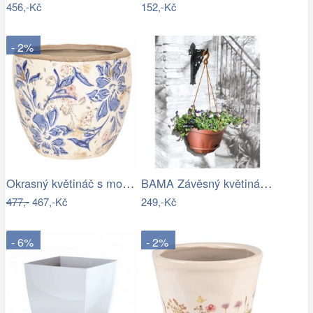
456,-Kč
152,-Kč
- 2%
Okrasný květináč s modrými květy - Ø 18…
BAMA Závěsný květináč GONDOLA TR, 28cm
477,-
467,-Kč
249,-Kč
- 6%
- 2%