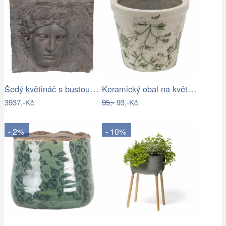
Šedý květináč s bustou v antickém stylu…
Keramický obal na květináč se zelenými…
3937,-Kč
95,-
93,-Kč
- 2%
- 10%