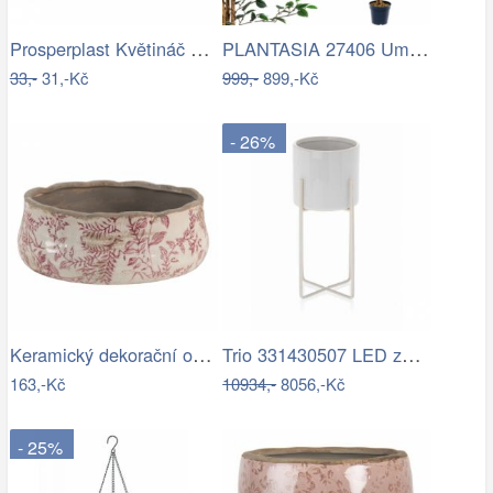
Prosperplast Květináč Coubi Square s…
PLANTASIA 27406 Umělý strom rostlina -…
33,-
31,-Kč
999,-
899,-Kč
- 26%
Keramický dekorační obal na květináč s…
Trio 331430507 LED závěsné stropní…
163,-Kč
10934,-
8056,-Kč
- 25%