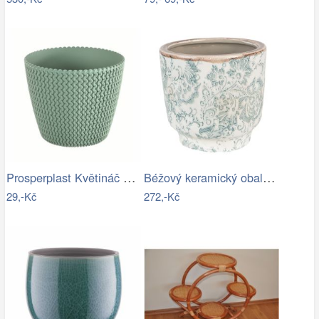
Prosperplast Květináč Splofy šalvěj,…
Béžový keramický obal na květináč se…
29,-Kč
272,-Kč