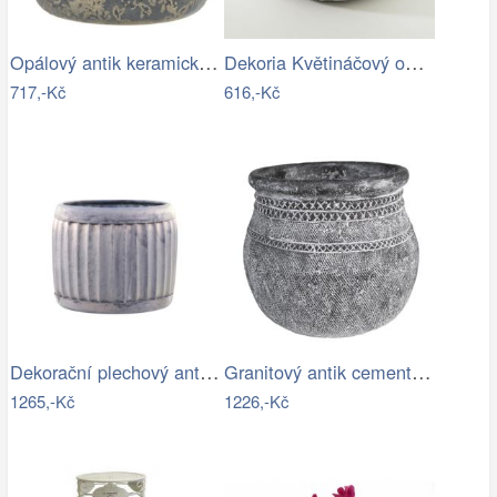
Opálový antik keramický obal na…
Dekoria Květináčový obal Leaf I…
717,-Kč
616,-Kč
Dekorační plechový antik obal na…
Granitový antik cementový obal na…
1265,-Kč
1226,-Kč