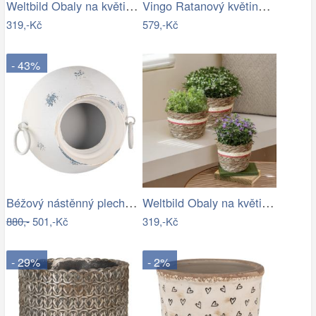
Weltbild Obaly na květináče z mořské…
Vingo Ratanový květináč - kulatý…
319,-Kč
579,-Kč
- 43%
Béžový nástěnný plechový květináč Fun…
Weltbild Obaly na květináče z mořské…
880,-
501,-Kč
319,-Kč
- 29%
- 2%