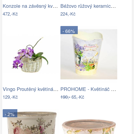
Konzole na závěsný květináč - IS
Béžovo růžový keramický květináč se…
472,-Kč
224,-Kč
- 66%
Vingo Proutěný květináč košíček s…
PROHOME - Květináč kulatý vysoký…
129,-Kč
190,-
65,-Kč
- 2%