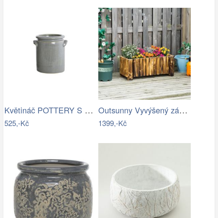
Květináč POTTERY S House Doctor -…
Outsunny Vyvýšený záhon z jedlového…
525,-Kč
1399,-Kč