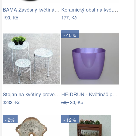
BAMA Závěsný květináč GERLA, 32cm
Keramický obal na květináč se zelenými…
190,-Kč
177,-Kč
- 40%
Stojan na květiny provence
HEIDRUN - Květináč plast 16x16cm různé…
3233,-Kč
50,-
30,-Kč
- 2%
- 12%