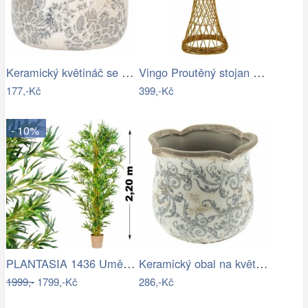
Keramický květináč se šedými květy…
Vingo Proutěný stojan na květiny…
177,-Kč
399,-Kč
- 10%
PLANTASIA 1436 Umělá květina strom - …
Keramický obal na květináč s ornamenty …
1999,-
1799,-Kč
286,-Kč