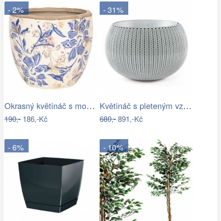
- 2%
- 31%
Okrasný květináč s modrými květy - Ø…
Květináč s pleteným vzorem - RJ
190,-
186,-Kč
680,-
891,-Kč
- 6%
- 10%