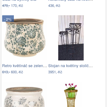
470,-
170,-Kč
436,-Kč
- 2%
Retro květináč se zelenými květy Tien…
Stojan na květiny stolička - IS
613,-
600,-Kč
3951,-Kč