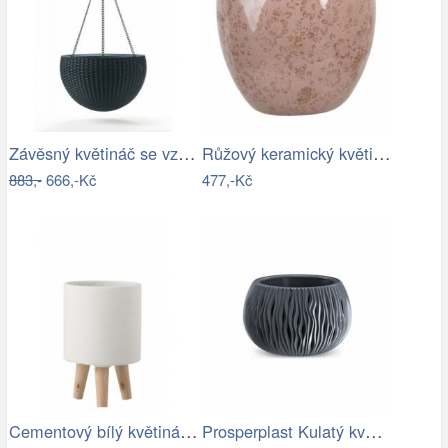
Závěsný květináč se vzorem- RJ
Růžový keramický květináč s popraskáním…
883,-
666,-Kč
477,-Kč
Cementový bílý květináč na dřevěných…
Prosperplast Kulatý květináč s vkladem …