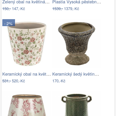
Zelený obal na květináč s květy a…
Plastia Vysoká pěstební nádoba Urbalive…
150,-
147,-Kč
1539,-
1379,-Kč
- 2%
Keramický obal na květináč s růžovými…
Keramický šedý květináč v antickém…
531,-
520,-Kč
170,-Kč