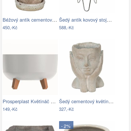
Béžový antik cementový květináč s…
Šedý antik kovový stojan na květiny - Ø…
450,-Kč
588,-Kč
Prosperplast Květináč Gracyeen bílý,…
Šedý cementový květináč hlava ženy v…
149,-Kč
327,-Kč
- 2%