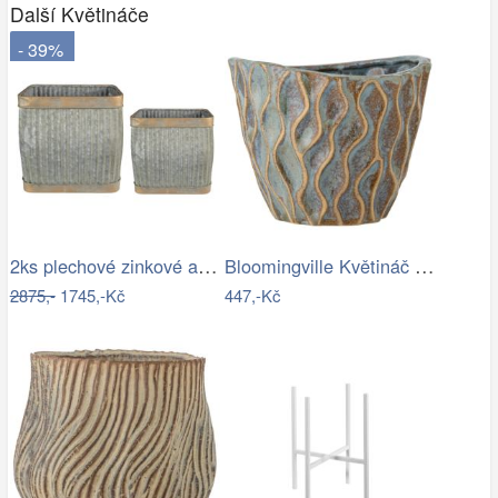
Další Květináče
- 39%
2ks plechové zinkové antik obaly na…
Bloomingville Květináč Feren Ø 12 cm
2875,-
1745,-Kč
447,-Kč