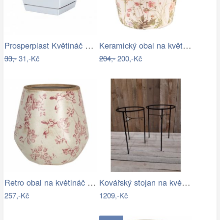
Prosperplast Květináč Coubi Square s…
Keramický obal na květináč s lučními…
33,-
31,-Kč
204,-
200,-Kč
Retro obal na květináč s růžovými květy…
Kovářský stojan na květináč
257,-Kč
1209,-Kč