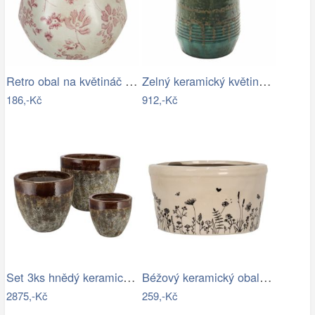
Retro obal na květináč s růžovými květy…
Zelný keramický květináč/váza s uchy…
186,-Kč
912,-Kč
Set 3ks hnědý keramický květináč…
Béžový keramický obal na květináč s…
2875,-Kč
259,-Kč