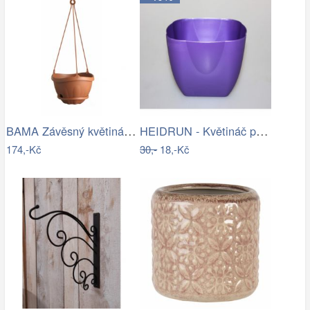
BAMA Závěsný květináč s miskou GONDOLA…
HEIDRUN - Květináč plast 13x13cm různé…
174,-Kč
30,-
18,-Kč