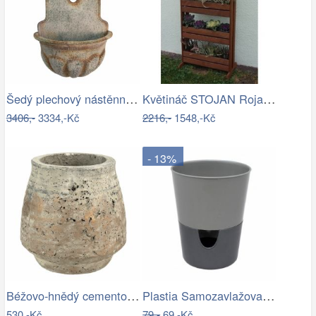
Šedý plechový nástěnný květináč ve…
Květináč STOJAN Rojaplast
3406,-
3334,-Kč
2216,-
1548,-Kč
- 13%
Béžovo-hnědý cementový květináč s…
Plastia Samozavlažovací květináč…
530,-Kč
79,-
69,-Kč