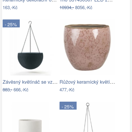
163,-Kč
10934,-
8056,-Kč
- 25%
Závěsný květináč se vzorem- RJ
Růžový keramický květináč s popraskáním…
883,-
666,-Kč
477,-Kč
- 25%