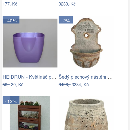
177,-Kč
3233,-Kč
- 40%
- 2%
HEIDRUN - Květináč plast 16x16cm různé…
Šedý plechový nástěnný květináč ve…
50,-
30,-Kč
3406,-
3334,-Kč
- 12%