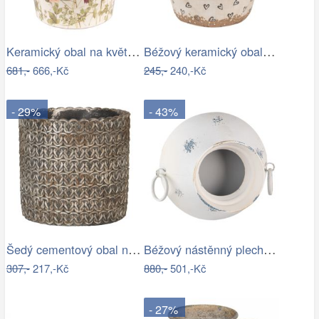
Keramický obal na květináč s lučními…
Béžový keramický obal na květináč se…
681,-
666,-Kč
245,-
240,-Kč
- 29%
- 43%
Šedý cementový obal na květináč s…
Béžový nástěnný plechový květináč Fun…
307,-
217,-Kč
880,-
501,-Kč
- 27%