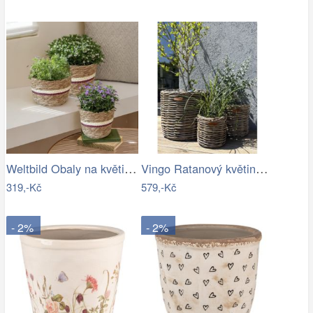
Weltbild Obaly na květináče z mořské…
Vingo Ratanový květináč - kulatý…
319,-Kč
579,-Kč
- 2%
- 2%