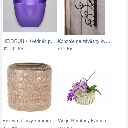
HEIDRUN - Květináč plast 13x13cm různé…
Konzole na závěsný květináč - IS
30,-
18,-Kč
472,-Kč
Béžovo růžový keramický květináč se…
Vingo Proutěný květináč košíček s…
224,-Kč
129,-Kč