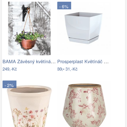
- 6%
BAMA Závěsný květináč GONDOLA TR, 28cm
Prosperplast Květináč Coubi Square s…
249,-Kč
33,-
31,-Kč
- 2%