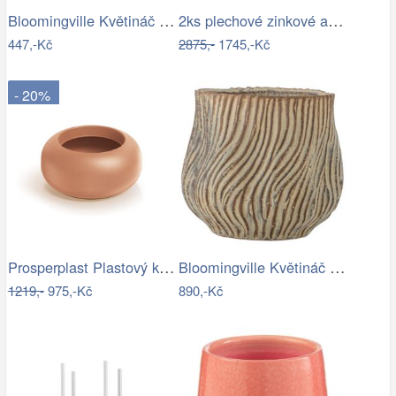
Bloomingville Květináč Feren Ø 12 cm
2ks plechové zinkové antik obaly na…
447,-Kč
2875,-
1745,-Kč
- 20%
Prosperplast Plastový květináč Ulpo…
Bloomingville Květináč Dua Ø 19 cm
1219,-
975,-Kč
890,-Kč