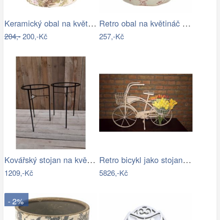
Keramický obal na květináč s lučními…
Retro obal na květináč s růžovými květy…
204,-
200,-Kč
257,-Kč
Kovářský stojan na květináč
Retro bicykl jako stojan na květiny - EW
1209,-Kč
5826,-Kč
- 2%