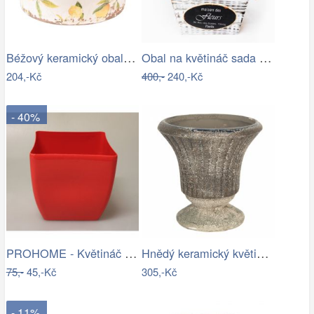
Béžový keramický obal na květináč s…
Obal na květináč sada 3ks
204,-Kč
400,-
240,-Kč
- 40%
PROHOME - Květináč COUBI 19 hranatý…
Hnědý keramický květináč s patinou v…
75,-
45,-Kč
305,-Kč
- 11%