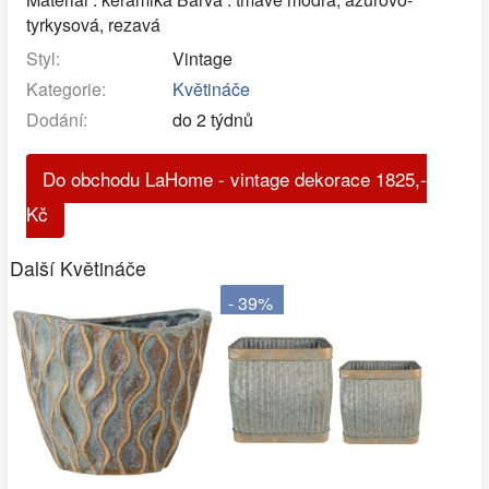
tyrkysová, rezavá
Styl:
Vintage
Kategorie:
Květináče
Dodání:
do 2 týdnů
Do obchodu LaHome - vintage dekorace
1825
,-
Kč
Další Květináče
- 39%