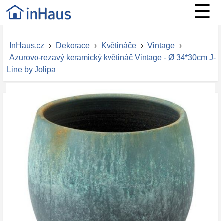
☰
InHaus.cz
›
Dekorace
›
Květináče
›
Vintage
›
Azurovo-rezavý keramický květináč Vintage - Ø 34*30cm J-
Line by Jolipa