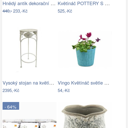
Hnědý antik dekorační stolek na květiny…
Květináč POTTERY S House Doctor -…
440,-
233,-Kč
525,-Kč
Vysoký stojan na květiny provence - SD
Vingo Květináč světle modrý s…
2395,-Kč
54,-Kč
- 64%