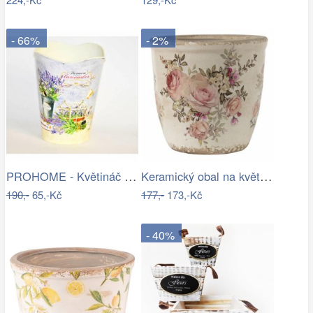
- 66%
- 2%
PROHOME - Květináč kulatý vysoký…
Keramický obal na květináč s růžemi…
190,-
65,-Kč
177,-
173,-Kč
- 40%