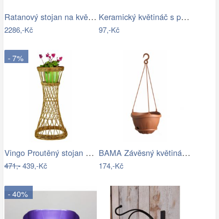
Ratanový stojan na květináče - AX
Keramický květináč s popraskáním Melun …
2286,-Kč
97,-Kč
- 7%
Vingo Proutěný stojan na květiny…
BAMA Závěsný květináč s miskou GONDOLA…
471,-
439,-Kč
174,-Kč
- 40%