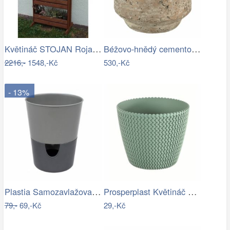
Květináč STOJAN Rojaplast
Béžovo-hnědý cementový květináč s…
2216,-
1548,-Kč
530,-Kč
- 13%
Plastia Samozavlažovací květináč…
Prosperplast Květináč Splofy šalvěj,…
79,-
69,-Kč
29,-Kč