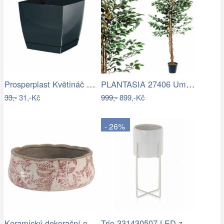
Prosperplast Květináč Coubi Square s…
PLANTASIA 27406 Umělý strom rostlina -…
33,-
31,-Kč
999,-
899,-Kč
- 26%
Keramický dekorační obal na květináč s…
Trio 331430507 LED závěsné stropní…