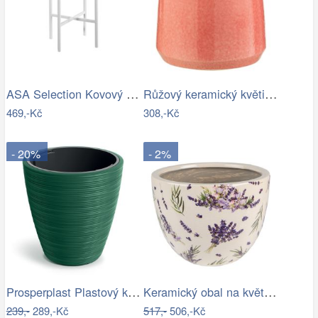
ASA Selection Kovový stojan na květináč…
Růžový keramický květináč J-line Asol…
469,-Kč
308,-Kč
- 20%
- 2%
Prosperplast Plastový květináč Venas…
Keramický obal na květináč s levandulí…
239,-
289,-Kč
517,-
506,-Kč