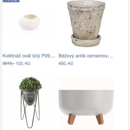
Květináč ovál bílý P0990/2
Béžový antik cementový květináč s…
3015,-
102,-Kč
450,-Kč