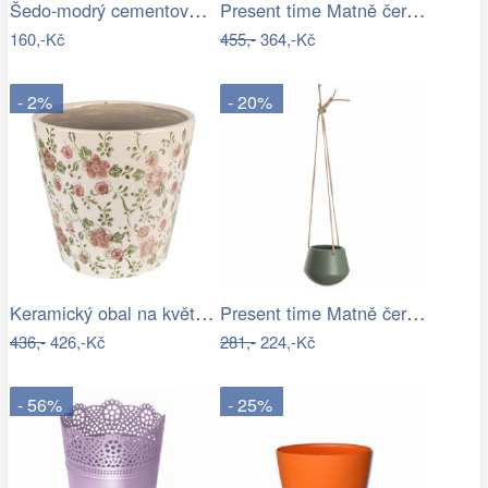
Šedo-modrý cementový obal na květináč s…
Present time Matně černý keramický…
160,-Kč
455,-
364,-Kč
- 2%
- 20%
Keramický obal na květináč s růžovými…
Present time Matně černý keramický…
436,-
426,-Kč
281,-
224,-Kč
- 56%
- 25%