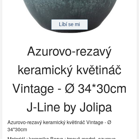
Azurovo-rezavý
keramický květináč
Vintage - Ø 34*30cm
J-Line by Jolipa
Azurovo-rezavý keramický květináč Vintage - Ø
34*30cm
Materiál : keramika Barva : tmavě modrá, azurovo-