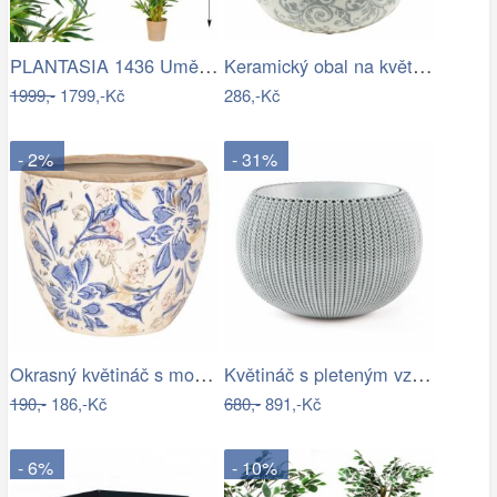
PLANTASIA 1436 Umělá květina strom - …
Keramický obal na květináč s ornamenty …
1999,-
1799,-Kč
286,-Kč
- 2%
- 31%
Okrasný květináč s modrými květy - Ø…
Květináč s pleteným vzorem - RJ
190,-
186,-Kč
680,-
891,-Kč
- 6%
- 10%