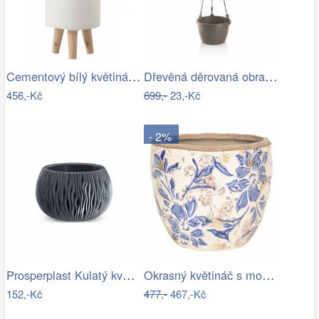
Cementový bílý květináč na dřevěných…
Dřevěná děrovaná obracečka TORO 30cm
456,-Kč
699,-
23,-Kč
- 2%
Prosperplast Kulatý květináč s vkladem …
Okrasný květináč s modrými květy - Ø 18…
152,-Kč
477,-
467,-Kč