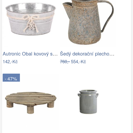
Autronic Obal kovový s dřevěnou vločkou…
Šedý dekorační plechový džbánek s…
142,-Kč
760,-
554,-Kč
- 47%