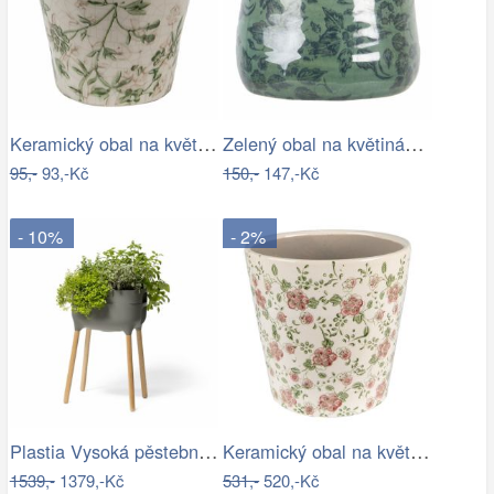
Keramický obal na květináč se zelenými…
Zelený obal na květináč s květy a…
95,-
93,-Kč
150,-
147,-Kč
- 10%
- 2%
Plastia Vysoká pěstební nádoba Urbalive…
Keramický obal na květináč s růžovými…
1539,-
1379,-Kč
531,-
520,-Kč