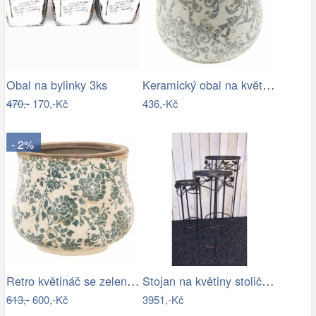
Keramický obal na květináč s ornamenty …
Obal na bylinky 3ks
470,-
170,-Kč
436,-Kč
- 2%
Retro květináč se zelenými květy Tien…
Stojan na květiny stolička - IS
613,-
600,-Kč
3951,-Kč