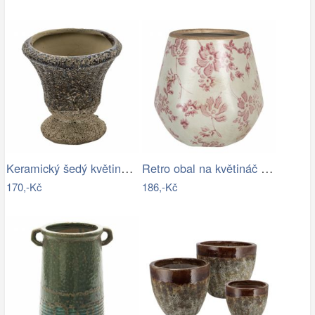
Keramický šedý květináč v antickém…
Retro obal na květináč s růžovými květy…
170,-Kč
186,-Kč