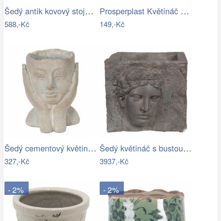
Šedý antik kovový stojan na květiny - Ø…
Prosperplast Květináč Gracyeen bílý,…
588,-Kč
149,-Kč
Šedý cementový květináč hlava ženy v…
Šedý květináč s bustou v antickém stylu…
327,-Kč
3937,-Kč
- 2%
- 2%