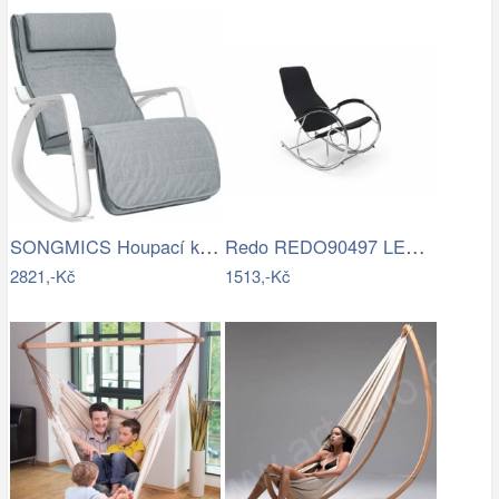
SONGMICS Houpací křeslo Faux světle šedé
Redo REDO90497 LED venkovní nástěnné…
2821,-Kč
1513,-Kč