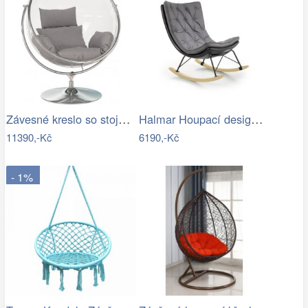
Závesné kreslo so stojanom,…
Halmar Houpací designové křeslo Indigo,…
11390,-Kč
6190,-Kč
- 1%