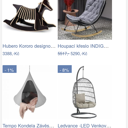
Hubero Kororo designové houpací psi…
Houpací křeslo INDIGO Halmar
3388,-Kč
5517,-
5290,-Kč
- 1%
- 8%
Tempo Kondela Závěsné houpací křeslo…
Ledvance -LED Venkovní nástěnné…