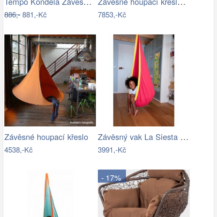
Tempo Kondela Závěsné křeslo AMADO 2…
Závěsné houpací křeslo - AX
886,-
881,-Kč
7853,-Kč
Závěsný vak La Siesta JOKI - IN
Závěsné houpací křeslo
4538,-Kč
3991,-Kč
- 17%