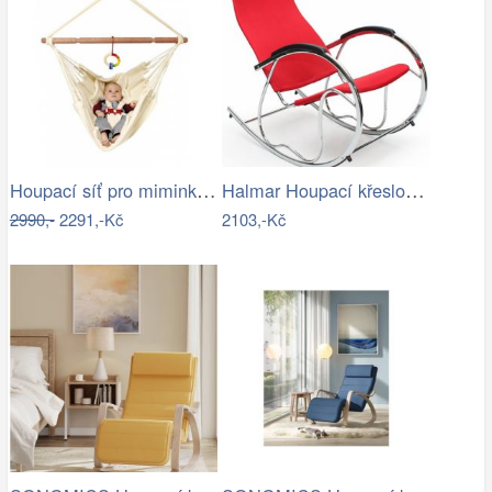
Houpací síť pro miminka La Siesta…
Halmar Houpací křeslo Ben 2 - černé
2990,-
2291,-Kč
2103,-Kč