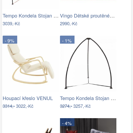
Tempo Kondela Stojan pro závěsné křeslo…
Vingo Dětské proutěné houpací křeslo
3039,-Kč
2990,-Kč
- 9%
- 1%
Tempo Kondela Stojan na závěsné křeslo…
Houpací křeslo VENUL
3314,-
3022,-Kč
3274,-
3257,-Kč
- 4%