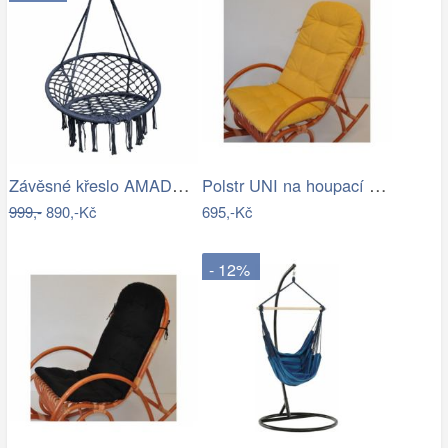
Závěsné křeslo AMADO 2 NEW Tempo Kondela
Polstr UNI na houpací křeslo - žlutý…
999,-
890,-Kč
695,-Kč
- 12%