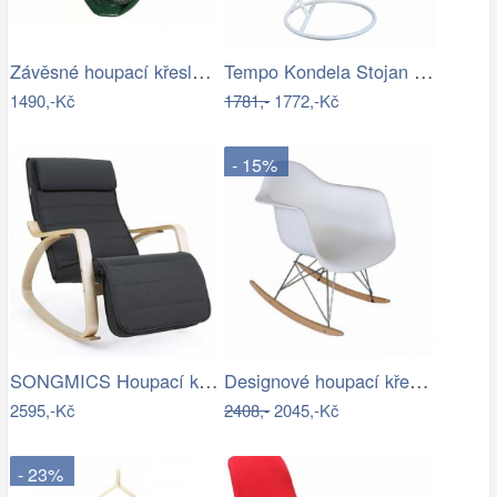
Závěsné houpací křeslo Bustry,…
Tempo Kondela Stojan na závěsné houpací…
1490,-Kč
1781,-
1772,-Kč
- 15%
SONGMICS Houpací křeslo Ben šedé
Designové houpací křeslo - TK
2595,-Kč
2408,-
2045,-Kč
- 23%