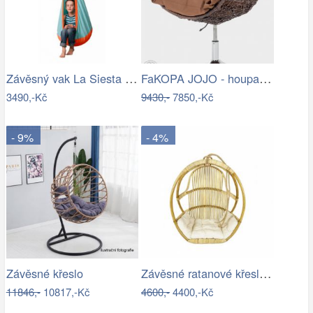
Závěsný vak La Siesta JOKI Outdoor - IN
FaKOPA JOJO - houpací křeslo z ratanu…
3490,-Kč
9430,-
7850,-Kč
- 9%
- 4%
Závěsné ratanové křeslo GOLDIE - světlý…
Závěsné křeslo
11846,-
10817,-Kč
4600,-
4400,-Kč