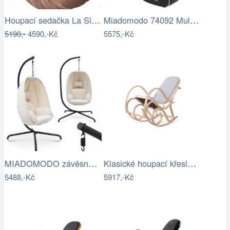
Houpací sedačka La Siesta HABANA - IN
Miadomodo 74092 Multimediální křeslo,…
5190,-
4590,-Kč
5575,-Kč
MIADOMODO závěsné houpací křeslo béžové…
Klasické houpací křeslo - AT
5488,-Kč
5917,-Kč