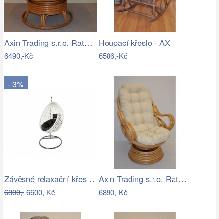
Axin Trading s.r.o. Ratanový papasan…
Houpací křeslo - AX
6490,-Kč
6586,-Kč
- 3%
Závěsné relaxační křeslo CANDY
Axin Trading s.r.o. Ratanové houpací…
6800,-
6600,-Kč
6890,-Kč