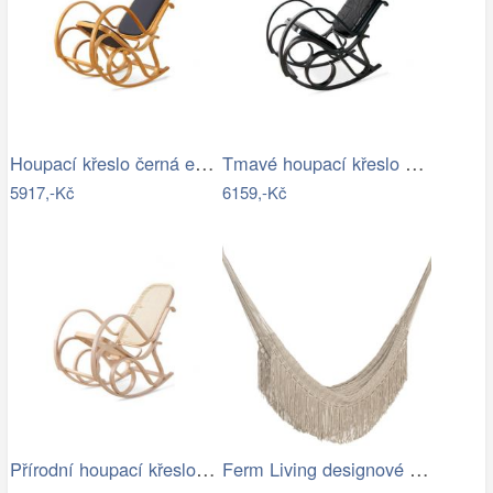
Houpací křeslo černá ekokůže - AT
Tmavé houpací křeslo z přírodní ovčí…
5917,-Kč
6159,-Kč
Přírodní houpací křeslo s výpletem - AT
Ferm Living designové houpací sítě Path…