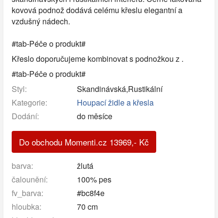
kovová podnož dodává celému křeslu elegantní a
vzdušný nádech.
#tab-Péče o produkt#
Křeslo doporučujeme kombinovat s podnožkou z .
#tab-Péče o produkt#
Styl:
Skandinávská,Rustikální
Kategorie:
Houpací židle a křesla
Dodání:
do měsíce
Do obchodu Momenti.cz
13969
,-
Kč
barva:
žlutá
čalounění:
100% pes
fv_barva:
#bc8f4e
hloubka:
70 cm