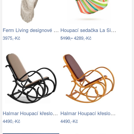
Ferm Living designové houpací sítě Path…
Houpací sedačka La Siesta DOMINGO - IN
3975,-Kč
5190,-
4289,-Kč
Halmar Houpací křeslo MAX BIS 95x52 cm…
Halmar Houpací křeslo MAX BIS 95x52 cm…
4490,-Kč
4490,-Kč