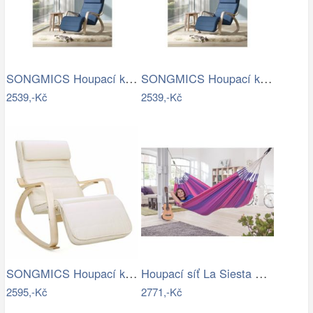
SONGMICS Houpací křeslo polstrované…
SONGMICS Houpací křeslo polstrované…
2539,-Kč
2539,-Kč
SONGMICS Houpací křeslo Ben béžové
Houpací síť La Siesta ORQUIDEA - IN
2595,-Kč
2771,-Kč