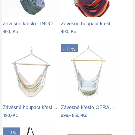
Závěsné křeslo LINDO NEW Tempo Kondela
Závěsné houpací křeslo Cozyz pásek…
490,-Kč
490,-Kč
- 11%
Závěsné houpací křeslo Cozyz béžová
Závěsné křeslo OFRAME Tempo Kondela
490,-Kč
999,-
850,-Kč
- 11%