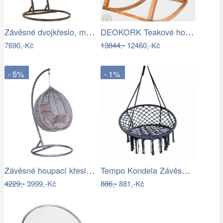
Závěsné dvojkřeslo, měděná/hnědá…
DEOKORK Teakové houpací křeslo STEFANO
7690,-Kč
13844,-
12460,-Kč
- 5%
- 1%
Závěsné houpací křeslo Houseland Imogen…
Tempo Kondela Závěsné křeslo AMADO 2…
4229,-
3999,-Kč
886,-
881,-Kč