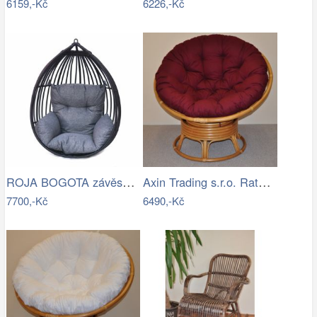
6159,-Kč
6226,-Kč
ROJA BOGOTA závěsné křeslo - bez…
Axin Trading s.r.o. Ratanový papasan…
7700,-Kč
6490,-Kč