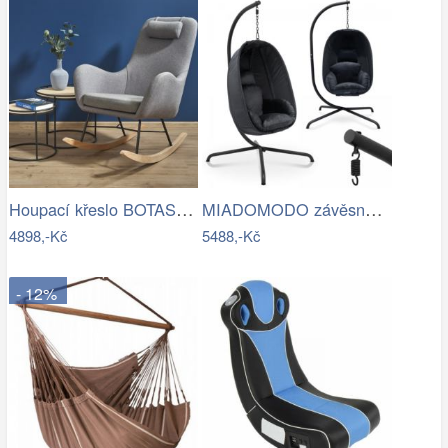
Houpací křeslo BOTAS Halmar
MIADOMODO závěsné houpací křeslo…
4898,-Kč
5488,-Kč
- 12%