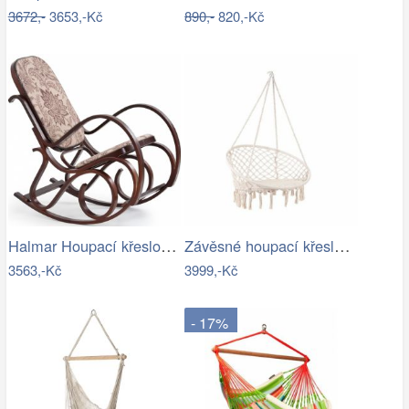
3672,-
3653,-Kč
890,-
820,-Kč
Halmar Houpací křeslo Max II ořech…
Závěsné houpací křeslo ve stylu hipís -…
3563,-Kč
3999,-Kč
- 17%