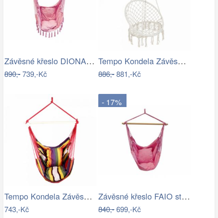
Závěsné křeslo DIONA starorůžová
Tempo Kondela Závěsné křeslo AMADO 2…
890,-
739,-Kč
886,-
881,-Kč
- 17%
Tempo Kondela Závěsné houpací křeslo…
Závěsné křeslo FAIO starorůžová
743,-Kč
840,-
699,-Kč