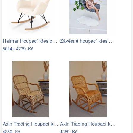
Halmar Houpací křeslo LIBERTO 2 -…
Závěsné houpací křeslo CHILLO, šedé
5014,-
4739,-Kč
Axin Trading Houpací křeslo Klasik…
Axin Trading Houpací křeslo Klasik…
4359,-Kč
4359,-Kč