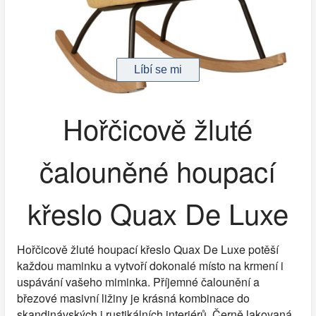
Hořčicově žluté
čalouněné houpací
křeslo Quax De Luxe
Hořčicově žluté houpací křeslo Quax De Luxe potěší
každou maminku a vytvoří dokonalé místo na krmení i
uspávání vašeho miminka. Příjemné čalounění a
březové masivní ližiny je krásná kombinace do
skandinávských i rustikálních interiérů. Černě lakovaná