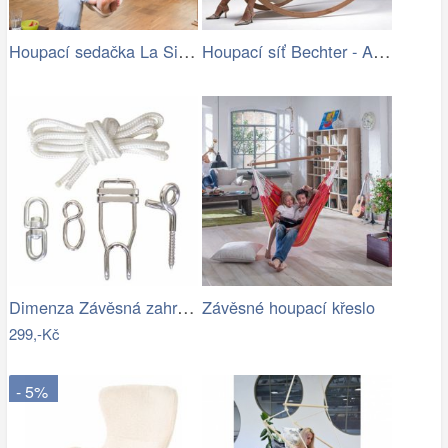
Houpací sedačka La Siesta Habana…
Houpací síť Bechter - Artedio.cz
Dimenza Závěsná zahradní souprava na…
Závěsné houpací křeslo
299,-Kč
- 5%