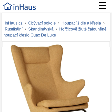
☰
InHaus.cz
›
Obývací pokoje
›
Houpací židle a křesla
›
Rustikální
›
Skandinávská
›
Hořčicově žluté čalouněné
houpací křeslo Quax De Luxe