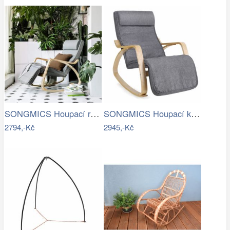
SONGMICS Houpací relaxační křeslo…
SONGMICS Houpací křeslo Ben světle šedé
2794,-Kč
2945,-Kč