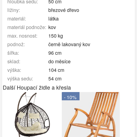
hloubka sedu:
50 cm
ližiny:
březové dřevo
materiál:
látka
materiál podnože:
kov
max. nosnost:
150 kg
podnož:
černě lakovaný kov
šířka:
96 cm
sklad:
do měsíce
výška:
104 cm
výška sedu:
54 cm
Další Houpací židle a křesla
- 10%